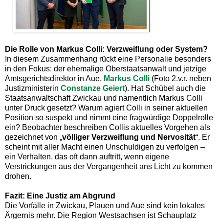
Die Rolle von Markus Colli: Verzweiflung oder System?
In diesem Zusammenhang rückt eine Personalie besonders
in den Fokus: der ehemalige Oberstaatsanwalt und jetzige
Amtsgerichtsdirektor in Aue,
Markus Colli
(Foto 2.v.r. neben
Justizministerin
Constanze Geiert
). Hat Schübel auch die
Staatsanwaltschaft Zwickau und namentlich Markus Colli
unter Druck gesetzt? Warum agiert Colli in seiner aktuellen
Position so suspekt und nimmt eine fragwürdige Doppelrolle
ein? Beobachter beschreiben Collis aktuelles Vorgehen als
gezeichnet von „
völliger Verzweiflung und Nervosität
“. Er
scheint mit aller Macht einen Unschuldigen zu verfolgen –
ein Verhalten, das oft dann auftritt, wenn eigene
Verstrickungen aus der Vergangenheit ans Licht zu kommen
drohen.
Fazit: Eine Justiz am Abgrund
Die Vorfälle in Zwickau, Plauen und Aue sind kein lokales
Ärgernis mehr. Die Region Westsachsen ist Schauplatz