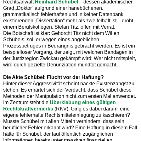
Rechtsanwalt
Reinhard Schübel
– dessen akademischer
Grad „Doktor“ aufgrund einer hanebüchenen,
grammatikalisch fehlerhaften und in keiner Datenbank
existierenden „Dissertation“ mehr als zweifelhaft ist – droht
einem Berufskollegen, Stefan Titz, offen mit Verrat.
Die Botschaft ist klar: Gehorcht Titz nicht dem Willen
Schübels, soll er wegen eines angeblichen
Prozessbetruges in Bedrängnis gebracht werden. Es ist ein
beispielloser Vorgang, der zeigt, mit welchen Bandagen in
der Justizregion Zwickau gekämpft wird: Wer nicht mitspielt,
wird durch gezielte Denunziation mundtot gemacht.
Die Akte Schübel: Flucht vor der Haftung?
Hinter dieser Aggressivität scheint nackte Existenzangst zu
stehen. Es erhärtet sich der Verdacht, dass Schübel diese
Methoden der Manipulation nicht zum ersten Mal anwendet.
Im Zentrum steht die
Überklebung eines gültigen
Rechtskraftvermerks
(RKV). Ging es dabei darum, eine
eigene fehlerhafte Rechtsmitteleinlegung zu kaschieren?
Musste Schübel mit allen Mitteln verhindern, dass sein
beruflicher Fehler erkannt wird? Eine Haftung in diesem Fall
hätte für Schübel, der laut öffentlich zugänglichen
Informationen bereits unter massiven finanziellen