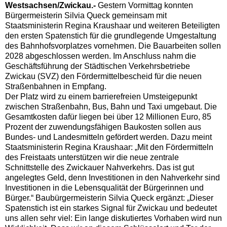
Westsachsen/Zwickau.-
Gestern Vormittag konnten
Bürgermeisterin Silvia Queck gemeinsam mit
Staatsministerin Regina Kraushaar und weiteren Beteiligten
den ersten Spatenstich für die grundlegende Umgestaltung
des Bahnhofsvorplatzes vornehmen. Die Bauarbeiten sollen
2028 abgeschlossen werden. Im Anschluss nahm die
Geschäftsführung der Städtischen Verkehrsbetriebe
Zwickau (SVZ) den Fördermittelbescheid für die neuen
Straßenbahnen in Empfang.
Der Platz wird zu einem barrierefreien Umsteigepunkt
zwischen Straßenbahn, Bus, Bahn und Taxi umgebaut. Die
Gesamtkosten dafür liegen bei über 12 Millionen Euro, 85
Prozent der zuwendungsfähigen Baukosten sollen aus
Bundes- und Landesmitteln gefördert werden. Dazu meint
Staatsministerin Regina Kraushaar: „Mit den Fördermitteln
des Freistaats unterstützen wir die neue zentrale
Schnittstelle des Zwickauer Nahverkehrs. Das ist gut
angelegtes Geld, denn Investitionen in den Nahverkehr sind
Investitionen in die Lebensqualität der Bürgerinnen und
Bürger.“ Baubürgermeisterin Silvia Queck ergänzt: „Dieser
Spatenstich ist ein starkes Signal für Zwickau und bedeutet
uns allen sehr viel: Ein lange diskutiertes Vorhaben wird nun