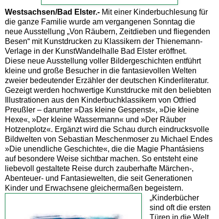
Westsachsen/Bad Elster.-
Mit einer Kinderbuchlesung für
die ganze Familie wurde am vergangenen Sonntag die
neue Ausstellung „Von Räubern, Zeitdieben und fliegenden
Besen“ mit Kunstdrucken zu Klassikern der Thienemann-
Verlage in der KunstWandelhalle Bad Elster eröffnet.
Diese neue Ausstellung voller Bildergeschichten entführt
kleine und große Besucher in die fantasievollen Welten
zweier bedeutender Erzähler der deutschen Kinderliteratur.
Gezeigt werden hochwertige Kunstdrucke mit den beliebten
Illustrationen aus den Kinderbuchklassikern von Otfried
Preußler – darunter »Das kleine Gespenst«, »Die kleine
Hexe«, »Der kleine Wassermann« und »Der Räuber
Hotzenplotz«. Ergänzt wird die Schau durch eindrucksvolle
Bildwelten von Sebastian Meschenmoser zu Michael Endes
»Die unendliche Geschichte«, die die Magie Phantásiens
auf besondere Weise sichtbar machen. So entsteht eine
liebevoll gestaltete Reise durch zauberhafte Märchen-,
Abenteuer- und Fantasiewelten, die seit Generationen
Kinder und Erwachsene gleichermaßen begeistern.
„Kinderbücher
sind oft die ersten
Türen in die Welt