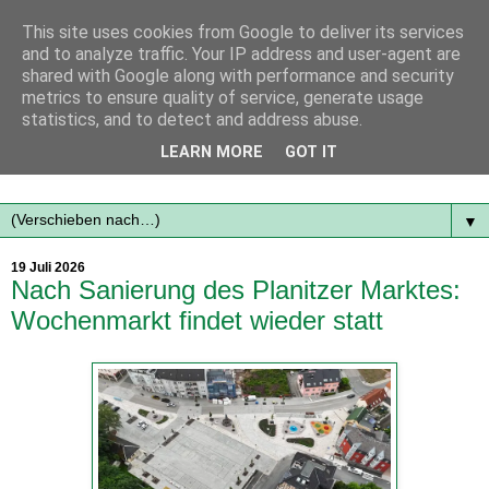
This site uses cookies from Google to deliver its services
and to analyze traffic. Your IP address and user-agent are
shared with Google along with performance and security
metrics to ensure quality of service, generate usage
statistics, and to detect and address abuse.
Mit frischen Themen aus der Region immer auf dem
LEARN MORE
GOT IT
Laufenden...
▼
19 Juli 2026
Nach Sanierung des Planitzer Marktes:
Wochenmarkt findet wieder statt