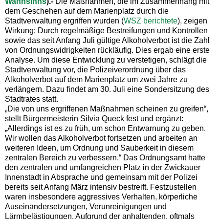
Wahnsinns
).-
Die Maßnahmen, die im Zusammenhang mit
dem Geschehen auf dem Marienplatz durch die
Stadtverwaltung ergriffen wurden (
WSZ berichtete
), zeigen
Wirkung: Durch regelmäßige Bestreifungen und Kontrollen
sowie das seit Anfang Juli gültige Alkoholverbot ist die Zahl
von Ordnungswidrigkeiten rückläufig. Dies ergab eine erste
Analyse. Um diese Entwicklung zu verstetigen, schlägt die
Stadtverwaltung vor, die Polizeiverordnung über das
Alkoholverbot auf dem Marienplatz um zwei Jahre zu
verlängern. Dazu findet am 30. Juli eine Sondersitzung des
Stadtrates statt.
„Die von uns ergriffenen Maßnahmen scheinen zu greifen“,
stellt Bürgermeisterin Silvia Queck fest und ergänzt:
„Allerdings ist es zu früh, um schon Entwarnung zu geben.
Wir wollen das Alkoholverbot fortsetzen und arbeiten an
weiteren Ideen, um Ordnung und Sauberkeit in diesem
zentralen Bereich zu verbessern.“ Das Ordnungsamt hatte
den zentralen und umfangreichen Platz in der Zwickauer
Innenstadt in Absprache und gemeinsam mit der Polizei
bereits seit Anfang März intensiv bestreift. Festzustellen
waren insbesondere aggressives Verhalten, körperliche
Auseinandersetzungen, Verunreinigungen und
Lärmbelästigungen. Aufgrund der anhaltenden, oftmals