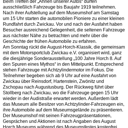
Beim Treffen der „Ahnen unserer Autos“ dürfen
ausschließlich Fahrzeuge bis Baujahr 1919 teilnehmen.
Nach ihrer Aufstellung auf dem Museumshof am Samstag
um 15 Uhr starten die automobilen Pioniere zu einer kleinen
Rundfahrt durch Zwickau. Vor und nach der Ausfahrt haben
Besucher ausreichend Gelegenheit, die seltenen Fahrzeuge
aus nächster Nähe zu betrachten und mehr über die
Geschichte der frühen Automobile zu erfahren.
Am Sonntag rückt die August-Horch-Klassik, die gemeinsam
mit dem Motorsportclub Zwickau e.V. organisiert wird, ganz
die diesjährige Sonderausstellung „100 Jahre Horch 8. Auf
den Spuren eines Mythos“ in den Mittelpunkt. Entsprechend
stehen Fahrzeuge mit Achtzylindermotor im Fokus. Die
Teilnehmer begeben sich ab 9 Uhr auf eine Ausfahrt von
Zwickau über Reinsdorf, Hartenstein, Zwönitz und
Zschopau nach Augustusburg. Der Rückweg führt über
Stollberg nach Zwickau, wo die Fahrzeuge gegen 15 Uhr
wieder in der Audistraße erwartet werden. Außerdem lädt
das Museum alle Besitzer von Achtzylinder-Fahrzeugen ein,
ihre Automobile auf dem Museumsgelände zu präsentieren.
Der Museumshof mit seinen Fahrzeugpräsentationen,
Gesprächen und Aktionen ist nach Angaben des August
Horch Museums während des Museumsfestes kostenfrei