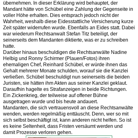
übernehmen. In dieser Erklärung wird behauptet, der
Mandant hätte von Schübel eine Zahlung der Gegenseite in
voller Höhe erhalten. Dies entsprach jedoch nicht der
Wahrheit, weshalb diese Eidesstattliche Versicherung kurze
Zeit später widerrufen wurde. Ebenfalls an Eides statt. Dabei
war wiederum Rechtsanwalt Stefan Titz beteiligt, der
seinerseits dem Mandanten diktierte, was er zu schreiben
hatte.
Darüber hinaus beschuldigen die Rechtsanwälte Nadine
Helbig und Ronny Schirmer (Plauen/Fotos) ihren
ehemaligen Chef, Reinhard Schübel, er würde ihnen das
Gehalt mehrerer Monate schulden, worauf sie die Kanzlei
verließen. Schübel beschuldigt nun seinerseits die beiden
Juristen, sie hätten ihm Akten aus seiner Kanzlei geklaut.
Daraufhin hagelte es Strafanzeigen in beide Richtungen.
Ein Zickenkrieg, der teilweise auf offener Bühne
ausgetragen wurde und bis heute andauert.
Mandanten, die sich vertrauensvoll an diese Rechtsanwälte
wenden, werden regelmäßig enttäuscht. Denn, wer so mit
sich selbst beschäftigt ist, kann anderen nicht helfen. So ist
es keine Seltenheit, dass Fristen versäumt werden und
damit Prozesse verloren gehen.