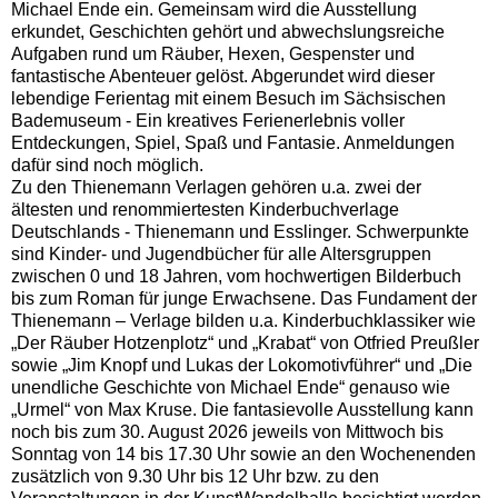
Michael Ende ein. Gemeinsam wird die Ausstellung
erkundet, Geschichten gehört und abwechslungsreiche
Aufgaben rund um Räuber, Hexen, Gespenster und
fantastische Abenteuer gelöst. Abgerundet wird dieser
lebendige Ferientag mit einem Besuch im Sächsischen
Bademuseum - Ein kreatives Ferienerlebnis voller
Entdeckungen, Spiel, Spaß und Fantasie. Anmeldungen
dafür sind noch möglich.
Zu den Thienemann Verlagen gehören u.a. zwei der
ältesten und renommiertesten Kinderbuchverlage
Deutschlands - Thienemann und Esslinger. Schwerpunkte
sind Kinder- und Jugendbücher für alle Altersgruppen
zwischen 0 und 18 Jahren, vom hochwertigen Bilderbuch
bis zum Roman für junge Erwachsene. Das Fundament der
Thienemann – Verlage bilden u.a. Kinderbuchklassiker wie
„Der Räuber Hotzenplotz“ und „Krabat“ von Otfried Preußler
sowie „Jim Knopf und Lukas der Lokomotivführer“ und „Die
unendliche Geschichte von Michael Ende“ genauso wie
„Urmel“ von Max Kruse. Die fantasievolle Ausstellung kann
noch bis zum 30. August 2026 jeweils von Mittwoch bis
Sonntag von 14 bis 17.30 Uhr sowie an den Wochenenden
zusätzlich von 9.30 Uhr bis 12 Uhr bzw. zu den