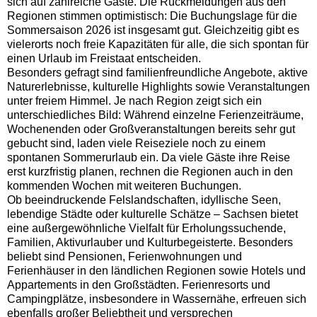
sich auf zahlreiche Gäste. Die Rückmeldungen aus den
Regionen stimmen optimistisch: Die Buchungslage für die
Sommersaison 2026 ist insgesamt gut. Gleichzeitig gibt es
vielerorts noch freie Kapazitäten für alle, die sich spontan für
einen Urlaub im Freistaat entscheiden.
Besonders gefragt sind familienfreundliche Angebote, aktive
Naturerlebnisse, kulturelle Highlights sowie Veranstaltungen
unter freiem Himmel. Je nach Region zeigt sich ein
unterschiedliches Bild: Während einzelne Ferienzeiträume,
Wochenenden oder Großveranstaltungen bereits sehr gut
gebucht sind, laden viele Reiseziele noch zu einem
spontanen Sommerurlaub ein. Da viele Gäste ihre Reise
erst kurzfristig planen, rechnen die Regionen auch in den
kommenden Wochen mit weiteren Buchungen.
Ob beeindruckende Felslandschaften, idyllische Seen,
lebendige Städte oder kulturelle Schätze – Sachsen bietet
eine außergewöhnliche Vielfalt für Erholungssuchende,
Familien, Aktivurlauber und Kulturbegeisterte. Besonders
beliebt sind Pensionen, Ferienwohnungen und
Ferienhäuser in den ländlichen Regionen sowie Hotels und
Appartements in den Großstädten. Ferienresorts und
Campingplätze, insbesondere in Wassernähe, erfreuen sich
ebenfalls großer Beliebtheit und versprechen