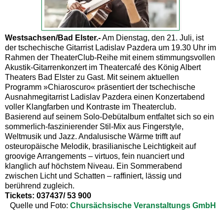
Westsachsen/Bad Elster.-
Am Dienstag, den 21. Juli, ist
der tschechische Gitarrist Ladislav Pazdera um 19.30 Uhr im
Rahmen der TheaterClub-Reihe mit einem stimmungsvollen
Akustik-Gitarrenkonzert im Theatercafé des König Albert
Theaters Bad Elster zu Gast. Mit seinem aktuellen
Programm »Chiaroscuro« präsentiert der tschechische
Ausnahmegitarrist Ladislav Pazdera einen Konzertabend
voller Klangfarben und Kontraste im Theaterclub.
Basierend auf seinem Solo-Debütalbum entfaltet sich so ein
sommerlich-faszinierender Stil-Mix aus Fingerstyle,
Weltmusik und Jazz. Andalusische Wärme trifft auf
osteuropäische Melodik, brasilianische Leichtigkeit auf
groovige Arrangements – virtuos, fein nuanciert und
klanglich auf höchstem Niveau. Ein Sommerabend
zwischen Licht und Schatten – raffiniert, lässig und
berührend zugleich.
Tickets: 037437/ 53 900
Quelle und Foto:
Chursächsische Veranstaltungs GmbH