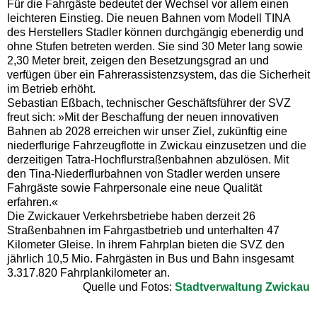
Für die Fahrgäste bedeutet der Wechsel vor allem einen
leichteren Einstieg. Die neuen Bahnen vom Modell TINA
des Herstellers Stadler können durchgängig ebenerdig und
ohne Stufen betreten werden. Sie sind 30 Meter lang sowie
2,30 Meter breit, zeigen den Besetzungsgrad an und
verfügen über ein Fahrerassistenzsystem, das die Sicherheit
im Betrieb erhöht.
Sebastian Eßbach, technischer Geschäftsführer der SVZ
freut sich: »Mit der Beschaffung der neuen innovativen
Bahnen ab 2028 erreichen wir unser Ziel, zukünftig eine
niederflurige Fahrzeugflotte in Zwickau einzusetzen und die
derzeitigen Tatra-Hochflurstraßenbahnen abzulösen. Mit
den Tina-Niederflurbahnen von Stadler werden unsere
Fahrgäste sowie Fahrpersonale eine neue Qualität
erfahren.«
Die Zwickauer Verkehrsbetriebe haben derzeit 26
Straßenbahnen im Fahrgastbetrieb und unterhalten 47
Kilometer Gleise. In ihrem Fahrplan bieten die SVZ den
jährlich 10,5 Mio. Fahrgästen in Bus und Bahn insgesamt
3.317.820 Fahrplankilometer an.
Quelle und Fotos:
Stadtverwaltung Zwickau