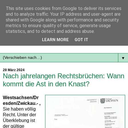
This site uses cookies from Google to deliver its services
and to analyze traffic. Your IP address and user-agent are
shared with Google along with performance and security
metrics to ensure quality of service, generate usage
statistics, and to detect and address abuse.
Mit frischen Themen aus der Region immer auf dem
LEARN MORE
GOT IT
Laufenden...
▼
28 März 2024
Nach jahrelangen Rechtsbrüchen: Wann
kommt die Ast in den Knast?
Westsachsen/Dr
esden/Zwickau.-
„
Sie haben völlig
Recht. Unter der
Überklebung ist
der gültige