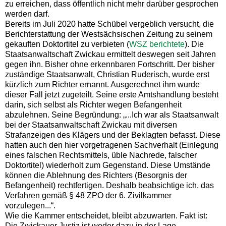
zu erreichen, dass öffentlich nicht mehr darüber gesprochen
werden darf.
Bereits im Juli 2020 hatte Schübel vergeblich versucht, die
Berichterstattung der Westsächsischen Zeitung zu seinem
gekauften Doktortitel zu verbieten (
WSZ berichtete
). Die
Staatsanwaltschaft Zwickau ermittelt deswegen seit Jahren
gegen ihn. Bisher ohne erkennbaren Fortschritt. Der bisher
zuständige Staatsanwalt, Christian Ruderisch, wurde erst
kürzlich zum Richter ernannt. Ausgerechnet ihm wurde
dieser Fall jetzt zugeteilt. Seine erste Amtshandlung besteht
darin, sich selbst als Richter wegen Befangenheit
abzulehnen. Seine Begründung: „...Ich war als Staatsanwalt
bei der Staatsanwaltschaft Zwickau mit diversen
Strafanzeigen des Klägers und der Beklagten befasst. Diese
hatten auch den hier vorgetragenen Sachverhalt (Einlegung
eines falschen Rechtsmittels, üble Nachrede, falscher
Doktortitel) wiederholt zum Gegenstand. Diese Umstände
können die Ablehnung des Richters (Besorgnis der
Befangenheit) rechtfertigen. Deshalb beabsichtige ich, das
Verfahren gemäß § 48 ZPO der 6. Zivilkammer
vorzulegen...“.
Wie die Kammer entscheidet, bleibt abzuwarten. Fakt ist:
Die Zwickauer Justiz ist weder dazu in der Lage,