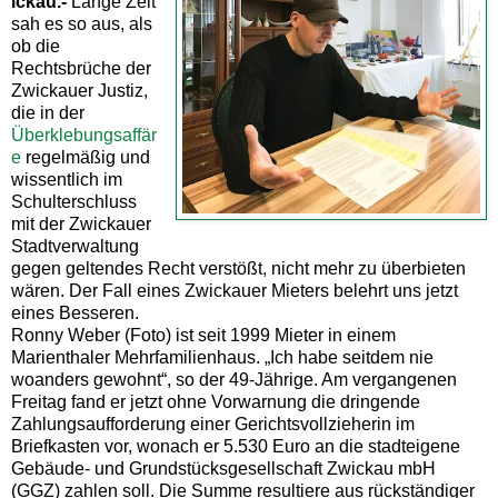
ickau.-
Lange Zeit
sah es so aus, als
ob die
Rechtsbrüche der
Zwickauer Justiz,
die in der
Überklebungsaffär
e
regelmäßig und
wissentlich im
Schulterschluss
mit der Zwickauer
Stadtverwaltung
gegen geltendes Recht verstößt, nicht mehr zu überbieten
wären. Der Fall eines Zwickauer Mieters belehrt uns jetzt
eines Besseren.
Ronny Weber (Foto) ist seit 1999 Mieter in einem
Marienthaler Mehrfamilienhaus. „Ich habe seitdem nie
woanders gewohnt“, so der 49-Jährige. Am vergangenen
Freitag fand er jetzt ohne Vorwarnung die dringende
Zahlungsaufforderung einer Gerichtsvollzieherin im
Briefkasten vor, wonach er 5.530 Euro an die stadteigene
Gebäude- und Grundstücksgesellschaft Zwickau mbH
(GGZ) zahlen soll. Die Summe resultiere aus rückständiger