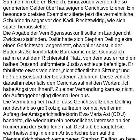
Summen im oberen Bereich. Eingezogen werden die so
generierten Gelder über hauseigene Gerichtsvollzieher. Ein
besonders dreistes Exemplar zitierte jetzt die vermeintliche
Schuldnerin sogar vor den Kadi. Rechtswidrig, wie sich
später herausstellte.
Die Abgabe der Vermögensauskunft sollte im Landgericht
Zwickau stattfinden. Dafür hatte sich Stephan Delling extra
einen Gerichtssaal angemietet, obwohl er sonst in der
Büttenstraße komfortable Büroräume nutzt. Genüsslich
nahm er auf dem Richterstuhl Platz, von dem aus er rund ein
halbes Dutzend uniformierte Justizwachleute befehligte. Er
fabulierte etwas von einer „nicht öffentlichen Sitzung“ und
ließ den Beistand der Geladenen abführen. Diese verließ
daraufhin ebenfalls den Gerichtssaal mit den Worten: „Ich
habe Angst vor Ihnen!“. Zu einer Verhandlung kam es nicht,
der Auftraggeber ging diesmal leer aus.
Die Vermutung liegt nahe, dass Gerichtsvollzieher Delling
nur deshalb so großkotzig auftreten konnte, weil er im
Auftrag der Amtsgerichtsdirektorin Eva-Maria Ast (CDU)
handelte, die wiederum ein persönliches Interesse an der
Ruinierung der Betroffenen hat. Deshalb behauptet sie
wahrheitswidrig in einem Antwortschreiben auf die
Dienstaufsichtsbeschwerde gegen Stephan Delling, es läge