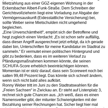
Mietzahlung aus einer GGZ-eigenen Wohnung in der
Eckersbacher Albert-Funk-Straße. Dem Schreiben der
Gerichtsvollzieherin liegt eine Vorladung zur Abgabe der
Vermögensauskunft (Eidesstattliche Versicherung) bei,
sollte Weber seine Mietschulden nicht umgehend
begleichen.
„Eine Unverschämtheit!“, empört sich der Betroffene und
hegt zugleich einen Verdacht: „Es ist schon sehr auffällig,
dass dieser Angriff ausgerechnet jetzt erfolgt, da ich gerade
dabei bin, Unterschriften für meine Kandidatur im Stadtrat zu
sammeln.“ Er vermutet einen politischen Hintergrund und
gibt zu bedenken, dass es im weiteren Verlauf zu
Pfändungsmaßnahmen kommen könnte, die seinen
SCHUFA-Score erheblich beeinträchtigen können.
Momentan ist er stolz darauf, dass sein Scorewert noch bei
satten 99,48 Prozent liegt. Das könnte sich schnell ändern,
wenn sich nicht bald alles aufklärt.
Ronny Weber tritt im Juni zu den Stadtratswahlen für die
„Freien Sachsen“ in Zwickau an. Er steht auf Listenplatz 3,
rechnet sich gute Chancen aus. „Ich weiß, dass es einen
Namensvetter gibt, der mitunter Schwierigkeiten mit der
Bezahlung seiner Rechnungen hat. Sicher liegt hier mal