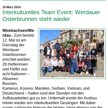
19 März 2024
Interkulturelles Team Event: Werdauer
Osterbrunnen steht wieder
Westsachsen/We
rdau.-
Zum bereits
12. Mal ist am
Dienstag der
Werdauer
Osterbrunnen
errichtet worden.
28 Helferinnen
und Helfer aus
acht Nationen –
Albanien,
Bosnien,
Kamerun, Kosovo, Marokko, Serbien, Vietnam, und
Deutschland – hatten rund drei Stunden mit den
Aufbauarbeiten gut zu tun. Untermalt wurde der Ausbau
immer wieder von interkulturellen Gesängen. Mit dabei
waren zahlreiche Akteure der letzten Jahre ebenso wie die