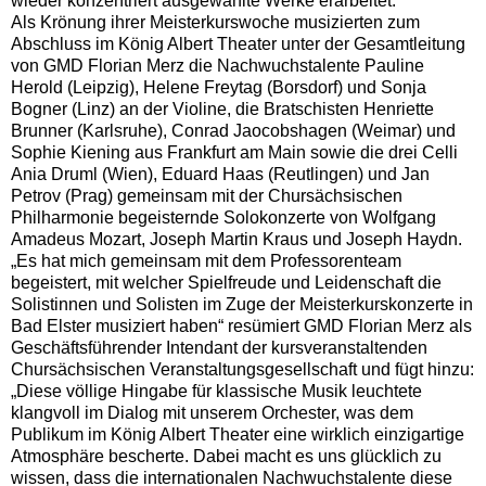
wieder konzentriert ausgewählte Werke erarbeitet.
Als Krönung ihrer Meisterkurswoche musizierten zum
Abschluss im König Albert Theater unter der Gesamtleitung
von GMD Florian Merz die Nachwuchstalente Pauline
Herold (Leipzig), Helene Freytag (Borsdorf) und Sonja
Bogner (Linz) an der Violine, die Bratschisten Henriette
Brunner (Karlsruhe), Conrad Jaocobshagen (Weimar) und
Sophie Kiening aus Frankfurt am Main sowie die drei Celli
Ania Druml (Wien), Eduard Haas (Reutlingen) und Jan
Petrov (Prag) gemeinsam mit der Chursächsischen
Philharmonie begeisternde Solokonzerte von Wolfgang
Amadeus Mozart, Joseph Martin Kraus und Joseph Haydn.
„Es hat mich gemeinsam mit dem Professorenteam
begeistert, mit welcher Spielfreude und Leidenschaft die
Solistinnen und Solisten im Zuge der Meisterkurskonzerte in
Bad Elster musiziert haben“ resümiert GMD Florian Merz als
Geschäftsführender Intendant der kursveranstaltenden
Chursächsischen Veranstaltungsgesellschaft und fügt hinzu:
„Diese völlige Hingabe für klassische Musik leuchtete
klangvoll im Dialog mit unserem Orchester, was dem
Publikum im König Albert Theater eine wirklich einzigartige
Atmosphäre bescherte. Dabei macht es uns glücklich zu
wissen, dass die internationalen Nachwuchstalente diese