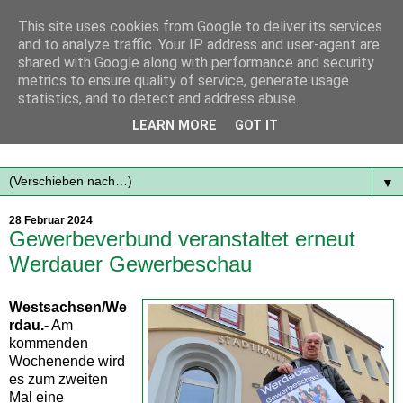
This site uses cookies from Google to deliver its services
and to analyze traffic. Your IP address and user-agent are
shared with Google along with performance and security
metrics to ensure quality of service, generate usage
statistics, and to detect and address abuse.
Mit frischen Themen aus der Region immer auf dem
LEARN MORE
GOT IT
Laufenden...
▼
28 Februar 2024
Gewerbeverbund veranstaltet erneut
Werdauer Gewerbeschau
Westsachsen/We
rdau.-
Am
kommenden
Wochenende wird
es zum zweiten
Mal eine