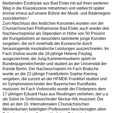
bleibenden Eindrücke aus Bad Elster mit auf ihren weiteren
Weg in die Klassikszene mitnehmen und vielleicht später
einmal erneut auf unsere Bühne der Musik- und Bäderregion
zurückkehren.“
Zum Abschluss des festlichen Konzertes wurden von der
Chursächsischen Philharmonie Bad Elster auch wieder drei
Nachwuchspreise als Stipendien in Höhe von 50 Prozent
der Kursgebühren an besonders talentierte junge Künstler
vergeben, die sich innerhalb der Kurswoche durch
herausragende musikalische Leistungen auszeichneten. Im
Fach Violine wurde die 18-jährige Helene Freytag
ausgezeichnet, die Jung-Kammermusikerin spielt im
Bundesjugendorchester und studiert an der Universität der
Künste Berlin. Der Nachwuchspreis im Fach Bratsche
wurde an die 22-jährige Frankfurterin Sophie Kiening
vergeben, die zurzeit an der HFMDK Frankfurt studiert und
im Symphonieorchester des Bayerischen Rundfunks
musiziert. Im Fach Violoncello wurde der Förderpreis dem
17-jährigen Eduard Haas aus Reutlingen verliehen, der u.a.
als Solist im Sinfonieorchester Neckar-Alb musiziert. Die
drei an den 10. Internationalen Chursächsischen
Meisterkursen beteiligten Professoren bescheinigten allen