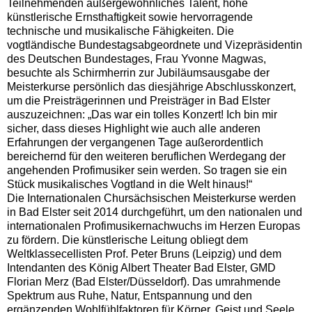
Teilnehmenden außergewöhnliches Talent, hohe
künstlerische Ernsthaftigkeit sowie hervorragende
technische und musikalische Fähigkeiten. Die
vogtländische Bundestagsabgeordnete und Vizepräsidentin
des Deutschen Bundestages, Frau Yvonne Magwas,
besuchte als Schirmherrin zur Jubiläumsausgabe der
Meisterkurse persönlich das diesjährige Abschlusskonzert,
um die Preisträgerinnen und Preisträger in Bad Elster
auszuzeichnen: „Das war ein tolles Konzert! Ich bin mir
sicher, dass dieses Highlight wie auch alle anderen
Erfahrungen der vergangenen Tage außerordentlich
bereichernd für den weiteren beruflichen Werdegang der
angehenden Profimusiker sein werden. So tragen sie ein
Stück musikalisches Vogtland in die Welt hinaus!“
Die Internationalen Chursächsischen Meisterkurse werden
in Bad Elster seit 2014 durchgeführt, um den nationalen und
internationalen Profimusikernachwuchs im Herzen Europas
zu fördern. Die künstlerische Leitung obliegt dem
Weltklassecellisten Prof. Peter Bruns (Leipzig) und dem
Intendanten des König Albert Theater Bad Elster, GMD
Florian Merz (Bad Elster/Düsseldorf). Das umrahmende
Spektrum aus Ruhe, Natur, Entspannung und den
ergänzenden Wohlfühlfaktoren für Körper, Geist und Seele