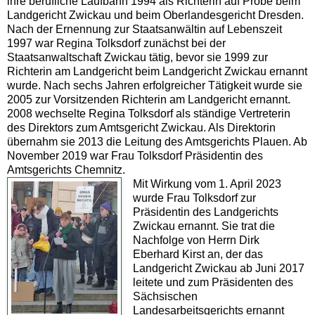
ihre berufliche Laufbahn 1994 als Richterin auf Probe beim
Landgericht Zwickau und beim Oberlandesgericht Dresden.
Nach der Ernennung zur Staatsanwältin auf Lebenszeit
1997 war Regina Tolksdorf zunächst bei der
Staatsanwaltschaft Zwickau tätig, bevor sie 1999 zur
Richterin am Landgericht beim Landgericht Zwickau ernannt
wurde. Nach sechs Jahren erfolgreicher Tätigkeit wurde sie
2005 zur Vorsitzenden Richterin am Landgericht ernannt.
2008 wechselte Regina Tolksdorf als ständige Vertreterin
des Direktors zum Amtsgericht Zwickau. Als Direktorin
übernahm sie 2013 die Leitung des Amtsgerichts Plauen. Ab
November 2019 war Frau Tolksdorf Präsidentin des
Amtsgerichts Chemnitz.
Mit Wirkung vom 1. April 2023
wurde Frau Tolksdorf zur
Präsidentin des Landgerichts
Zwickau ernannt. Sie trat die
Nachfolge von Herrn Dirk
Eberhard Kirst an, der das
Landgericht Zwickau ab Juni 2017
leitete und zum Präsidenten des
Sächsischen
Landesarbeitsgerichts ernannt