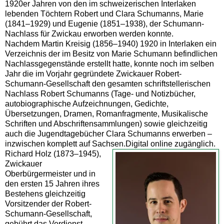
1920er Jahren von den im schweizerischen Interlaken
lebenden Töchtern Robert und Clara Schumanns, Marie
(1841–1929) und Eugenie (1851–1938), der Schumann-
Nachlass für Zwickau erworben werden konnte.
Nachdem Martin Kreisig (1856–1940) 1920 in Interlaken ein
Verzeichnis der im Besitz von Marie Schumann befindlichen
Nachlassgegenstände erstellt hatte, konnte noch im selben
Jahr die im Vorjahr gegründete Zwickauer Robert-
Schumann-Gesellschaft den gesamten schriftstellerischen
Nachlass Robert Schumanns (Tage- und Notizbücher,
autobiographische Aufzeichnungen, Gedichte,
Übersetzungen, Dramen, Romanfragmente, Musikalische
Schriften und Abschriftensammlungen) sowie gleichzeitig
auch die Jugendtagebücher Clara Schumanns erwerben –
inzwischen komplett auf Sachsen.Digital online zugänglich.
Richard Holz (1873–1945),
Zwickauer
Oberbürgermeister und in
den ersten 15 Jahren ihres
Bestehens gleichzeitig
Vorsitzender der Robert-
Schumann-Gesellschaft,
gebührt das Verdienst,