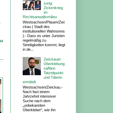
sung:
Zickenkrieg
im
Rechtsanwaltsmilieu
Westsachsen/Plauen/Zwi
e
ckau ( Stadt des
institutionellen Wahnsinns
).- Dass es unter Juristen
regelmäßig zu
au
Streitigkeiten kommt, liegt
in de...
Zwickauer
Überklebung
saffäre:
Tatzeitpunkt
und Täterin
ermittelt
Westsachsen/Zwickau.-
Nach fast einem
Jahrzehnt intensiver
Suche nach dem
„unbekannten
Überkleber“, wie ihn