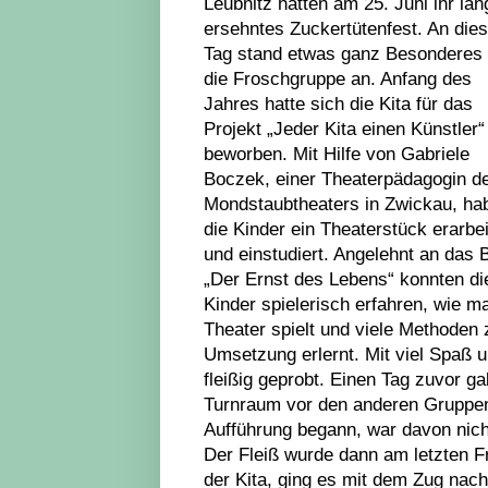
Leubnitz hatten am 25. Juni ihr lan
ersehntes Zuckertütenfest. An die
Tag stand etwas ganz Besonderes 
die Froschgruppe an. Anfang des
Jahres hatte sich die Kita für das
Projekt „Jeder Kita einen Künstler“
beworben. Mit Hilfe von Gabriele
Boczek, einer Theaterpädagogin d
Mondstaubtheaters in Zwickau, ha
die Kinder ein Theaterstück erarbei
und einstudiert. Angelehnt an das 
„Der Ernst des Lebens“ konnten di
Kinder spielerisch erfahren, wie m
Theater spielt und viele Methoden 
Umsetzung erlernt. Mit viel Spaß 
fleißig geprobt. Einen Tag zuvor g
Turnraum vor den anderen Gruppen.
Aufführung begann, war davon nic
Der Fleiß wurde dann am letzten F
der Kita, ging es mit dem Zug nac