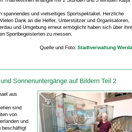
en Triathletinnen erlangte mit 2 Stunden und 3 Minuten Katja
n spannendes und vielseitiges Sportspektakel. Herzliche
Vielen Dank an die Helfer, Unterstützer und Organisatoren,
erdau und Umgebung erneut ermöglicht haben sich über ihr
en Sportbegeisterten zu messen.
Quelle und Foto:
Stadtverwaltung Werd
und Sonnenuntergänge auf Bildern Teil 2
ael aus
sehen sind
iten von
derlanden und
 beschäftigt