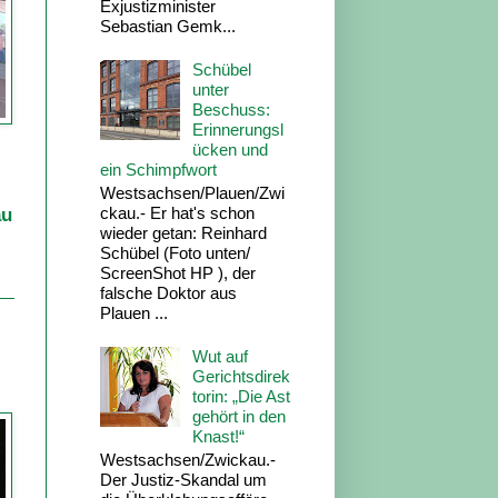
Exjustizminister
Sebastian Gemk...
Schübel
unter
Beschuss:
Erinnerungsl
ücken und
ein Schimpfwort
Westsachsen/Plauen/Zwi
ckau.- Er hat's schon
au
wieder getan: Reinhard
Schübel (Foto unten/
ScreenShot HP ), der
falsche Doktor aus
Plauen ...
Wut auf
Gerichtsdirek
torin: „Die Ast
gehört in den
Knast!“
Westsachsen/Zwickau.-
Der Justiz-Skandal um