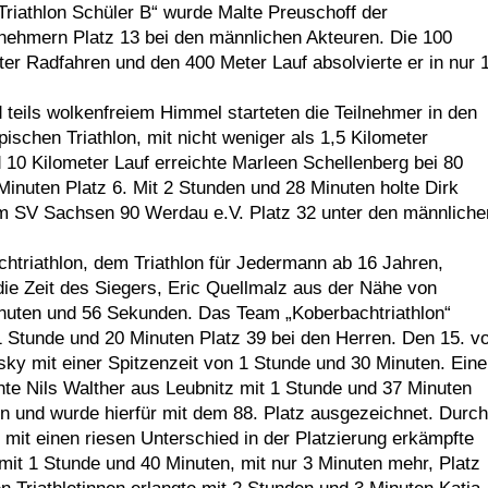
„Triathlon Schüler B“ wurde Malte Preuschoff der
nehmern Platz 13 bei den männlichen Akteuren. Die 100
r Radfahren und den 400 Meter Lauf absolvierte er in nur 
eils wolkenfreiem Himmel starteten die Teilnehmer in den
schen Triathlon, mit nicht weniger als 1,5 Kilometer
0 Kilometer Lauf erreichte Marleen Schellenberg bei 80
inuten Platz 6. Mit 2 Stunden und 28 Minuten holte Dirk
 SV Sachsen 90 Werdau e.V. Platz 32 unter den männliche
htriathlon, dem Triathlon für Jedermann ab 16 Jahren,
 die Zeit des Siegers, Eric Quellmalz aus der Nähe von
inuten und 56 Sekunden. Das Team „Koberbachtriathlon“
1 Stunde und 20 Minuten Platz 39 bei den Herren. Den 15. v
ky mit einer Spitzenzeit von 1 Stunde und 30 Minuten. Eine
hte Nils Walther aus Leubnitz mit 1 Stunde und 37 Minuten
 und wurde hierfür mit dem 88. Platz ausgezeichnet. Durch
r mit einen riesen Unterschied in der Platzierung erkämpfte
mit 1 Stunde und 40 Minuten, mit nur 3 Minuten mehr, Platz