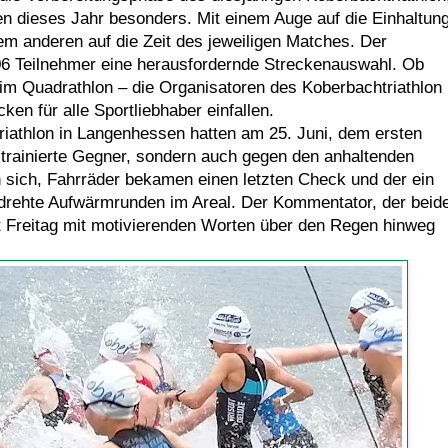
 dieses Jahr besonders. Mit einem Auge auf die Einhaltun
 anderen auf die Zeit des jeweiligen Matches. Der
e 406 Teilnehmer eine herausfordernde Streckenauswahl. Ob
eim Quadrathlon – die Organisatoren des Koberbachtriathlon
cken für alle Sportliebhaber einfallen.
riathlon in Langenhessen hatten am 25. Juni, dem ersten
 trainierte Gegner, sondern auch gegen den anhaltenden
sich, Fahrräder bekamen einen letzten Check und der ein
drehte Aufwärmrunden im Areal. Der Kommentator, der beid
et Freitag mit motivierenden Worten über den Regen hinweg