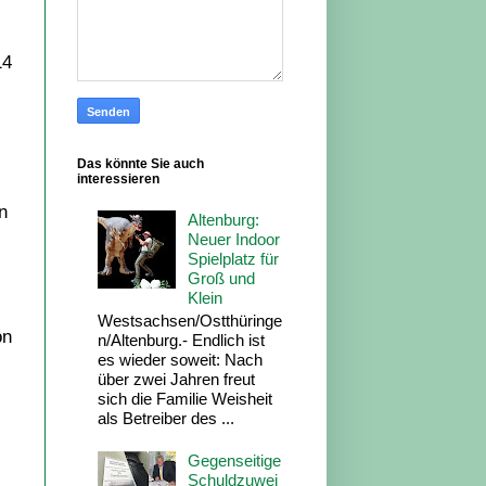
14
Das könnte Sie auch
interessieren
n
Altenburg:
Neuer Indoor
Spielplatz für
Groß und
Klein
Westsachsen/Ostthüringe
on
n/Altenburg.- Endlich ist
es wieder soweit: Nach
über zwei Jahren freut
sich die Familie Weisheit
als Betreiber des ...
Gegenseitige
Schuldzuwei