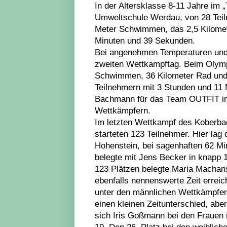
In der Altersklasse 8-11 Jahre im 
Umweltschule Werdau, von 28 Teil
Meter Schwimmen, das 2,5 Kilomete
Minuten und 39 Sekunden.
Bei angenehmen Temperaturen und t
zweiten Wettkampftag. Beim Olympi
Schwimmen, 36 Kilometer Rad und 1
Teilnehmern mit 3 Stunden und 11 M
Bachmann für das Team OUTFIT im
Wettkämpfern.
Im letzten Wettkampf des Koberbac
starteten 123 Teilnehmer. Hier lag
Hohenstein, bei sagenhaften 62 M
belegte mit Jens Becker in knapp 
123 Plätzen belegte Maria Machans
ebenfalls nennenswerte Zeit erreic
unter den männlichen Wettkämpfern
einen kleinen Zeitunterschied, abe
sich Iris Goßmann bei den Frauen 