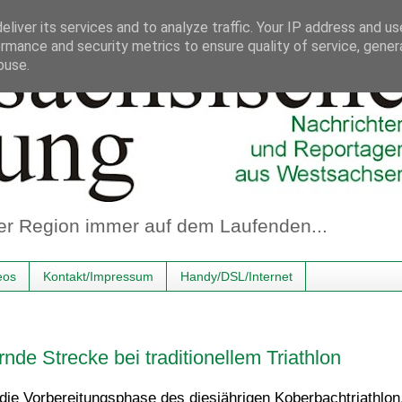
liver its services and to analyze traffic. Your IP address and u
rmance and security metrics to ensure quality of service, gene
buse.
er Region immer auf dem Laufenden...
eos
Kontakt/Impressum
Handy/DSL/Internet
nde Strecke bei traditionellem Triathlon
die Vorbereitungsphase des diesjährigen Koberbachtriathlon