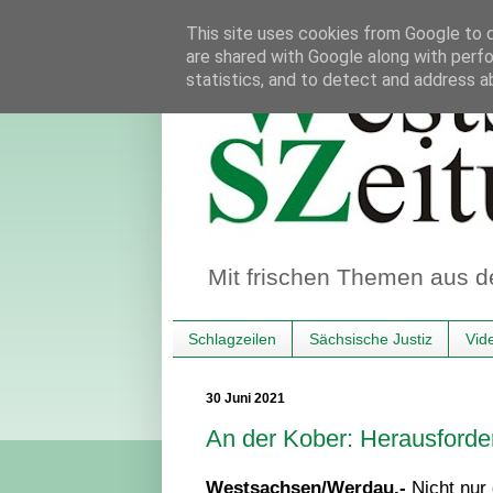
This site uses cookies from Google to de
are shared with Google along with perfo
statistics, and to detect and address a
Mit frischen Themen aus d
Schlagzeilen
Sächsische Justiz
Vid
30 Juni 2021
An der Kober: Herausforder
Westsachsen/Werdau.-
Nicht nur 