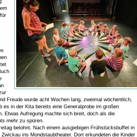
g
sem
für
es
ben
tet
Buch
e
an
zur
und Freude wurde acht Wochen lang, zweimal wöchentlich,
ab es in der Kita bereits eine Generalprobe im großen
 Etwas Aufregung machte sich breit, doch als die
hts mehr zu spüren.
reitag belohnt. Nach einem ausgiebigen Frühstücksbuffet in
h Zwickau ins Mondstaubtheater. Dort erkundeten die Kinder