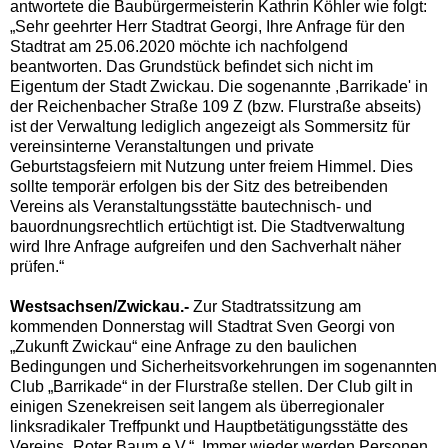
antwortete die Baubürgermeisterin Kathrin Köhler wie folgt:
„Sehr geehrter Herr Stadtrat Georgi, Ihre Anfrage für den
Stadtrat am 25.06.2020 möchte ich nachfolgend
beantworten. Das Grundstück befindet sich nicht im
Eigentum der Stadt Zwickau. Die sogenannte ,Barrikade' in
der Reichenbacher Straße 109 Z (bzw. Flurstraße abseits)
ist der Verwaltung lediglich angezeigt als Sommersitz für
vereinsinterne Veranstaltungen und private
Geburtstagsfeiern mit Nutzung unter freiem Himmel. Dies
sollte temporär erfolgen bis der Sitz des betreibenden
Vereins als Veranstaltungsstätte bautechnisch- und
bauordnungsrechtlich ertüchtigt ist. Die Stadtverwaltung
wird Ihre Anfrage aufgreifen und den Sachverhalt näher
prüfen.“
Westsachsen/Zwickau.-
Zur Stadtratssitzung am
kommenden Donnerstag will Stadtrat Sven Georgi von
„Zukunft Zwickau“ eine Anfrage zu den baulichen
Bedingungen und Sicherheitsvorkehrungen im sogenannten
Club „Barrikade“ in der Flurstraße stellen. Der Club gilt in
einigen Szenekreisen seit langem als überregionaler
linksradikaler Treffpunkt und Hauptbetätigungsstätte des
Vereins „Roter Baum e.V.“. Immer wieder werden Personen