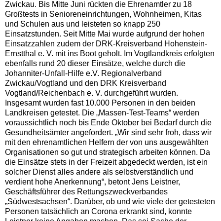
Zwickau. Bis Mitte Juni rückten die Ehrenamtler zu 18
Großtests in Senioreneinrichtungen, Wohnheimen, Kitas
und Schulen aus und leisteten so knapp 250
Einsatzstunden. Seit Mitte Mai wurde aufgrund der hohen
Einsatzzahlen zudem der DRK-Kreisverband Hohenstein-
Ernstthal e. V. mit ins Boot geholt. Im Vogtlandkreis erfolgten
ebenfalls rund 20 dieser Einsätze, welche durch die
Johanniter-Unfall-Hilfe e.V. Regionalverband
Zwickau/Vogtland und den DRK Kreisverband
Vogtland/Reichenbach e. V. durchgeführt wurden.
Insgesamt wurden fast 10.000 Personen in den beiden
Landkreisen getestet. Die „Massen-Test-Teams“ werden
voraussichtlich noch bis Ende Oktober bei Bedarf durch die
Gesundheitsämter angefordert. „Wir sind sehr froh, dass wir
mit den ehrenamtlichen Helfern der von uns ausgewählten
Organisationen so gut und strategisch arbeiten können. Da
die Einsätze stets in der Freizeit abgedeckt werden, ist ein
solcher Dienst alles andere als selbstverständlich und
verdient hohe Anerkennung“, betont Jens Leistner,
Geschäftsführer des Rettungszweckverbandes
„Südwestsachsen“. Darüber, ob und wie viele der getesteten
Personen tatsächlich an Corona erkrankt sind, konnte