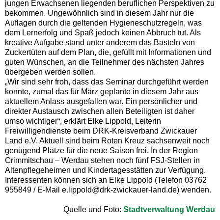
jungen Erwachsenen liegenden beruflichen Perspektiven zu
bekommen. Ungewöhnlich sind in diesem Jahr nur die
Auflagen durch die geltenden Hygieneschutzregeln, was
dem Lernerfolg und Spaß jedoch keinen Abbruch tut. Als
kreative Aufgabe stand unter anderem das Basteln von
Zuckertüten auf dem Plan, die, gefüllt mit Informationen und
guten Wünschen, an die Teilnehmer des nächsten Jahres
übergeben werden sollen.
„Wir sind sehr froh, dass das Seminar durchgeführt werden
konnte, zumal das für März geplante in diesem Jahr aus
aktuellem Anlass ausgefallen war. Ein persönlicher und
direkter Austausch zwischen allen Beteiligten ist daher
umso wichtiger“, erklärt Elke Lippold, Leiterin
Freiwilligendienste beim DRK-Kreisverband Zwickauer
Land e.V. Aktuell sind beim Roten Kreuz sachsenweit noch
genügend Plätze für die neue Saison frei. In der Region
Crimmitschau – Werdau stehen noch fünf FSJ-Stellen in
Altenpflegeheimen und Kindertagesstätten zur Verfügung.
Interessenten können sich an Elke Lippold (Telefon 03762
955849 / E-Mail e.lippold@drk-zwickauer-land.de) wenden.
Quelle und Foto:
Stadtverwaltung Werdau