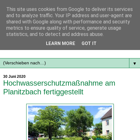
This site uses cookies from Google to deliver its services
and to analyze traffic. Your IP address and user-agent are
shared with Google along with performance and security
metrics to ensure quality of service, generate usage
statistics, and to detect and address abuse.
Mit frischen Themen aus der Region immer auf dem
LEARN MORE
GOT IT
Laufenden...
▼
30 Juni 2020
Hochwasserschutzmaßnahme am
Planitzbach fertiggestellt