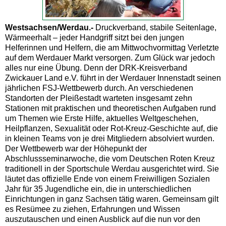
Westsachsen/Werdau.-
Druckverband, stabile Seitenlage,
Wärmeerhalt – jeder Handgriff sitzt bei den jungen
Helferinnen und Helfern, die am Mittwochvormittag Verletzte
auf dem Werdauer Markt versorgen. Zum Glück war jedoch
alles nur eine Übung. Denn der DRK-Kreisverband
Zwickauer Land e.V. führt in der Werdauer Innenstadt seinen
jährlichen FSJ-Wettbewerb durch. An verschiedenen
Standorten der Pleißestadt warteten insgesamt zehn
Stationen mit praktischen und theoretischen Aufgaben rund
um Themen wie Erste Hilfe, aktuelles Weltgeschehen,
Heilpflanzen, Sexualität oder Rot-Kreuz-Geschichte auf, die
in kleinen Teams von je drei Mitgliedern absolviert wurden.
Der Wettbewerb war der Höhepunkt der
Abschlussseminarwoche, die vom Deutschen Roten Kreuz
traditionell in der Sportschule Werdau ausgerichtet wird. Sie
läutet das offizielle Ende von einem Freiwilligen Sozialen
Jahr für 35 Jugendliche ein, die in unterschiedlichen
Einrichtungen in ganz Sachsen tätig waren. Gemeinsam gilt
es Resümee zu ziehen, Erfahrungen und Wissen
auszutauschen und einen Ausblick auf die nun vor den