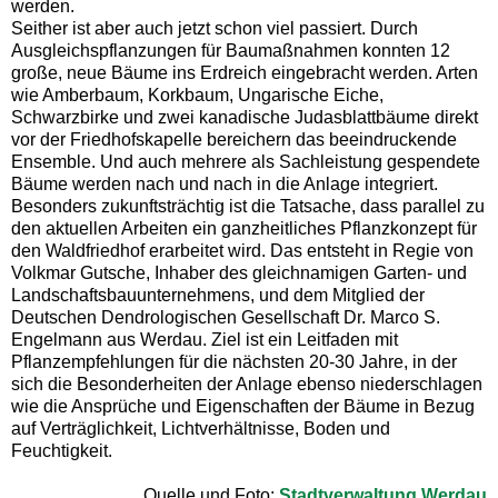
werden.
Seither ist aber auch jetzt schon viel passiert. Durch
Ausgleichspflanzungen für Baumaßnahmen konnten 12
große, neue Bäume ins Erdreich eingebracht werden. Arten
wie Amberbaum, Korkbaum, Ungarische Eiche,
Schwarzbirke und zwei kanadische Judasblattbäume direkt
vor der Friedhofskapelle bereichern das beeindruckende
Ensemble. Und auch mehrere als Sachleistung gespendete
Bäume werden nach und nach in die Anlage integriert.
Besonders zukunftsträchtig ist die Tatsache, dass parallel zu
den aktuellen Arbeiten ein ganzheitliches Pflanzkonzept für
den Waldfriedhof erarbeitet wird. Das entsteht in Regie von
Volkmar Gutsche, Inhaber des gleichnamigen Garten- und
Landschaftsbauunternehmens, und dem Mitglied der
Deutschen Dendrologischen Gesellschaft Dr. Marco S.
Engelmann aus Werdau. Ziel ist ein Leitfaden mit
Pflanzempfehlungen für die nächsten 20-30 Jahre, in der
sich die Besonderheiten der Anlage ebenso niederschlagen
wie die Ansprüche und Eigenschaften der Bäume in Bezug
auf Verträglichkeit, Lichtverhältnisse, Boden und
Feuchtigkeit.
Quelle und Foto:
Stadtverwaltung Werdau