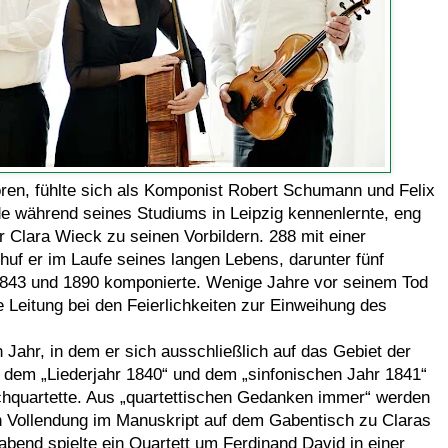
oren, fühlte sich als Komponist Robert Schumann und Felix
de während seines Studiums in Leipzig kennenlernte, eng
er Clara Wieck zu seinen Vorbildern. 288 mit einer
 er im Laufe seines langen Lebens, darunter fünf
 1843 und 1890 komponierte. Wenige Jahre vor seinem Tod
 Leitung bei den Feierlichkeiten zur Einweihung des
Jahr, in dem er sich ausschließlich auf das Gebiet der
dem „Liederjahr 1840“ und dem „sinfonischen Jahr 1841“
chquartette. Aus „quartettischen Gedanken immer“ werden
h Vollendung im Manuskript auf dem Gabentisch zu Claras
bend spielte ein Quartett um Ferdinand David in einer