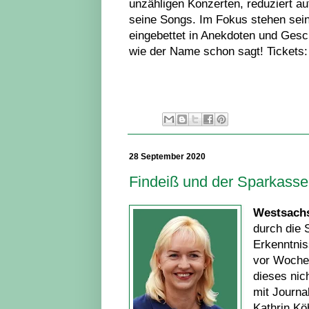
unzähligen Konzerten, reduziert au
seine Songs. Im Fokus stehen seine
eingebettet in Anekdoten und Gesc
wie der Name schon sagt! Tickets:
28 September 2020
Findeiß und der Sparkassen
Westsachs
durch die 
Erkenntnis
vor Wochen
dieses nic
mit Journa
Kathrin Kö