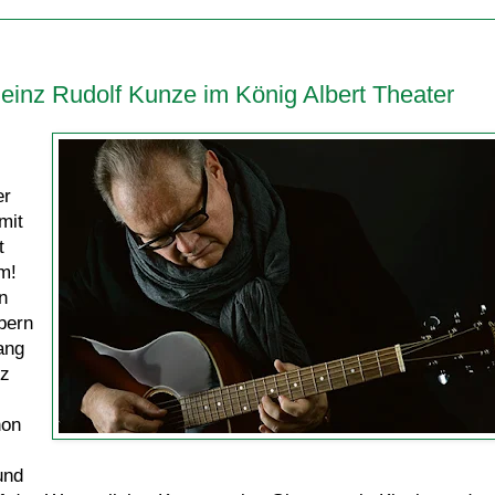
einz Rudolf Kunze im König Albert Theater
er
mit
t
m!
n
bern
ang
nz
hon
und