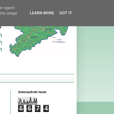
ser-agent
rate usage
LEARN MORE
GOT IT
Seitenaufrufe heute
6
6
7
4