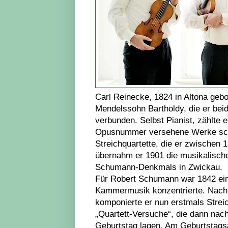
Carl Reinecke, 1824 in Altona geb
Mendelssohn Bartholdy, die er bei
verbunden. Selbst Pianist, zählte 
Opusnummer versehene Werke schuf
Streichquartette, die er zwischen
übernahm er 1901 die musikalische
Schumann-Denkmals in Zwickau.
Für Robert Schumann war 1842 ein 
Kammermusik konzentrierte. Nach 
komponierte er nun erstmals Strei
„Quartett-Versuche“, die dann nac
Geburtstag lagen. Am Geburtstagsa