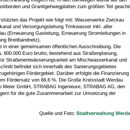
nitborden und Granitgehwegplatten zum größten Teil geacht
rstützten das Projekt wie folgt mit: Wasserwerke Zwickau
nal und Versorgungsleitung Trinkwasser inkl. aller
u (Erneuerung Gasleitung, Erneuerung Stromleitungen in
ung Breitbandnetz).
te in einer gemeinsamen öffentlichen Ausschreibung. Die
. 600.000 Euro brutto, bestehend aus Straßenplanung,
für Straßenentwässerungsanteil am Mischwasserkanal und
hnitt befindet sich innerhalb des Sanierungsgebietes
ugehörigen Fördergebiet. Darüber erfolgte die Finanzierung
em Fördersatz von 66,6 %. Die Große Kreisstadt Werdau
büro Meier GmbH, STRABAG Ingenieure, STRABAG AG, den
egern für die gute Zusammenarbeit zur Umsetzung der
Quelle und Foto:
Stadtverwaltung Werd