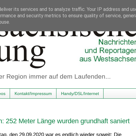
liver its services and to analyze traffic. Your IP address and u
rmance and security metrics to ensure quality of service, gene
buse.
er Region immer auf dem Laufenden...
eos
Kontakt/Impressum
Handy/DSL/Internet
n: 252 Meter Länge wurden grundhaft saniert
g, den 29.09.2020 war es endlich wieder soweit: Die