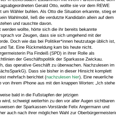
agsabgeordneten Gerald Otto, wollte sie vor dem REWE
 um Wähler buhlen. Als Otto die Situation erkannte, stieg e
sein Wahlmobil, ließ die verdutzte Kandidatin allein auf dem
stehen und rauschte davon.
rt werden wollte, hörte sich die ihr bereits bekannte
rsprach vor Zeugen, dass sie sich umgehend mit der
de. Doch wie das bei Politiker*innen heutzutage üblich ist,
und Tat. Eine Rückmeldung kam bis heute nicht.
ermeisterin Pia Findeiß (SPD) in ihrer Rolle als
htlinien der Geschäftspolitik der Sparkasse Zwickau.
ch, das operative Geschäft zu überwachen. Nachzulesen im
chsSparkG). Dass sie bisher in dieser Hinsicht komplett
eist mehrfach berichtet (
nachzulesen hier
). Eine neuerliche
e von ihrem iPhone aus mit den knappen Worten: „Ich stehe
weise bald in die Fußstapfen der jetzigen
 wird, schweigt weiterhin zu den vor aller Augen sichtbaren
ensweisen der Sparkassen-Vorstände Felix Angermann und
cher auch nach ihrer möglichen Wahl zur Oberbürgermeisteri