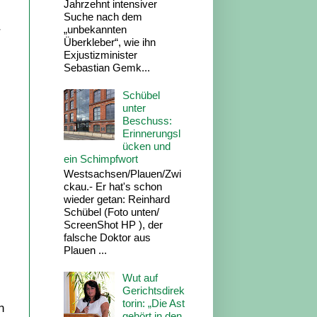
Jahrzehnt intensiver
Suche nach dem
„unbekannten
r
Überkleber“, wie ihn
Exjustizminister
Sebastian Gemk...
Schübel
unter
Beschuss:
Erinnerungsl
ücken und
ein Schimpfwort
Westsachsen/Plauen/Zwi
ckau.- Er hat's schon
wieder getan: Reinhard
Schübel (Foto unten/
ScreenShot HP ), der
falsche Doktor aus
Plauen ...
Wut auf
Gerichtsdirek
torin: „Die Ast
n
gehört in den