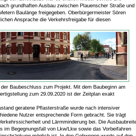
nach grundhaften Ausbau zwischen Plauenscher Straße und
 Metern Baulänge freigegeben. Oberbürgermeister Sören
rlichen Ansprache die Verkehrsfreigabe für diesen
at der Baubeschluss zum Projekt. Mit dem Baubeginn am
rtigstellung zum 29.09.2020 ist der Zeitplan exakt
ustand geratene Pflasterstraße wurde nach intensiver
chiedene Nutzer entsprechende Form gebracht. Sie trägt
 Verkehrssicherheit und Lärmminderung bei. Die Ausbaubreit
ass im Begegnungsfall von Lkw/Lkw sowie das Vorbeifahren
nschränkung möglich ist. In den Gehwegen wurde auf den