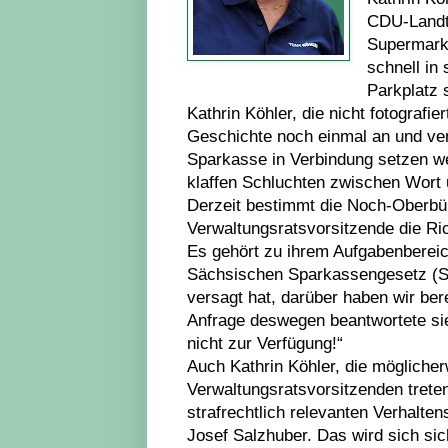
CDU-Landt
Supermarkt
schnell in 
Parkplatz 
Kathrin Köhler, die nicht fotografie
Geschichte noch einmal an und ve
Sparkasse in Verbindung setzen wer
klaffen Schluchten zwischen Wort 
Derzeit bestimmt die Noch-Oberbürg
Verwaltungsratsvorsitzende die Ric
Es gehört zu ihrem Aufgabenberei
Sächsischen Sparkassengesetz (Sä
versagt hat, darüber haben wir ber
Anfrage deswegen beantwortete si
nicht zur Verfügung!“
Auch Kathrin Köhler, die möglicher
Verwaltungsratsvorsitzenden treten
strafrechtlich relevanten Verhalt
Josef Salzhuber. Das wird sich si