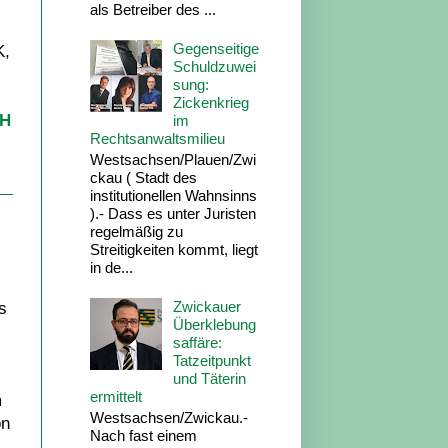
als Betreiber des ...
Gegenseitige
K,
Schuldzuwei
sung:
Zickenkrieg
bH
im
Rechtsanwaltsmilieu
Westsachsen/Plauen/Zwi
ckau ( Stadt des
institutionellen Wahnsinns
).- Dass es unter Juristen
regelmäßig zu
Streitigkeiten kommt, liegt
in de...
Zwickauer
s
Überklebung
saffäre:
Tatzeitpunkt
und Täterin
ermittelt
m
Westsachsen/Zwickau.-
on
Nach fast einem