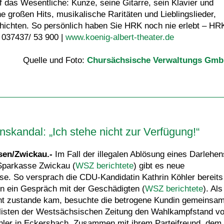
f das Wesentliche: Kunze, seine Gitarre, sein Klavier und
 großen Hits, musikalische Raritäten und Lieblingslieder,
hichten. So persönlich haben Sie HRK noch nie erlebt – HR
 037437/ 53 900 |
www.koenig-albert-theater.de
Quelle und Foto:
Chursächsische Verwaltungs Gm
skandal: „Ich stehe nicht zur Verfügung!“
en/Zwickau.-
Im Fall der illegalen Ablösung eines Darlehen
Sparkasse Zwickau (
WSZ berichtete
) gibt es neue
se. So versprach die CDU-Kandidatin Kathrin Köhler bereits
 ein Gespräch mit der Geschädigten (
WSZ berichtete
). Als
ht zustande kam, besuchte die betrogene Kundin gemeinsa
listen der Westsächsischen Zeitung den Wahlkampfstand v
hler in Eckersbach. Zusammen mit ihrem Parteifreund, dem