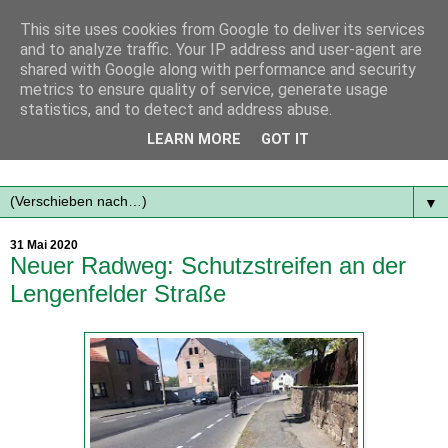
This site uses cookies from Google to deliver its services
and to analyze traffic. Your IP address and user-agent are
shared with Google along with performance and security
metrics to ensure quality of service, generate usage
statistics, and to detect and address abuse.
Mit frischen Themen aus der Region immer auf dem
LEARN MORE
GOT IT
Laufenden...
▼
31 Mai 2020
Neuer Radweg: Schutzstreifen an der
Lengenfelder Straße