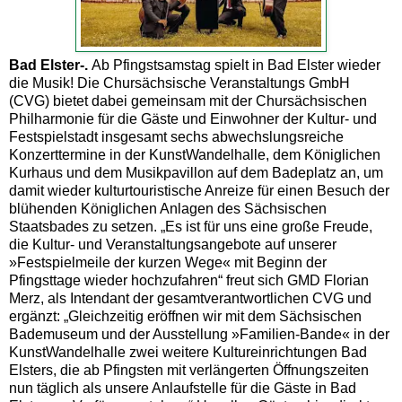
Bad Elster-.
Ab Pfingstsamstag spielt in Bad Elster wieder
die Musik! Die Chursächsische Veranstaltungs GmbH
(CVG) bietet dabei gemeinsam mit der Chursächsischen
Philharmonie für die Gäste und Einwohner der Kultur- und
Festspielstadt insgesamt sechs abwechslungsreiche
Konzerttermine in der KunstWandelhalle, dem Königlichen
Kurhaus und dem Musikpavillon auf dem Badeplatz an, um
damit wieder kulturtouristische Anreize für einen Besuch der
blühenden Königlichen Anlagen des Sächsischen
Staatsbades zu setzen. „Es ist für uns eine große Freude,
die Kultur- und Veranstaltungsangebote auf unserer
»Festspielmeile der kurzen Wege« mit Beginn der
Pfingsttage wieder hochzufahren“ freut sich GMD Florian
Merz, als Intendant der gesamtverantwortlichen CVG und
ergänzt: „Gleichzeitig eröffnen wir mit dem Sächsischen
Bademuseum und der Ausstellung »Familien-Bande« in der
KunstWandelhalle zwei weitere Kultureinrichtungen Bad
Elsters, die ab Pfingsten mit verlängerten Öffnungszeiten
nun täglich als unsere Anlaufstelle für die Gäste in Bad