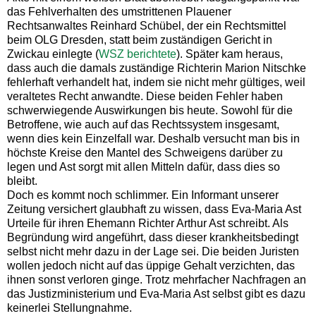
das Fehlverhalten des umstrittenen Plauener
Rechtsanwaltes Reinhard Schübel, der ein Rechtsmittel
beim OLG Dresden, statt beim zuständigen Gericht in
Zwickau einlegte (
WSZ berichtete
). Später kam heraus,
dass auch die damals zuständige Richterin Marion Nitschke
fehlerhaft verhandelt hat, indem sie nicht mehr gültiges, weil
veraltetes Recht anwandte. Diese beiden Fehler haben
schwerwiegende Auswirkungen bis heute. Sowohl für die
Betroffene, wie auch auf das Rechtssystem insgesamt,
wenn dies kein Einzelfall war. Deshalb versucht man bis in
höchste Kreise den Mantel des Schweigens darüber zu
legen und Ast sorgt mit allen Mitteln dafür, dass dies so
bleibt.
Doch es kommt noch schlimmer. Ein Informant unserer
Zeitung versichert glaubhaft zu wissen, dass Eva-Maria Ast
Urteile für ihren Ehemann Richter Arthur Ast schreibt. Als
Begründung wird angeführt, dass dieser krankheitsbedingt
selbst nicht mehr dazu in der Lage sei. Die beiden Juristen
wollen jedoch nicht auf das üppige Gehalt verzichten, das
ihnen sonst verloren ginge. Trotz mehrfacher Nachfragen an
das Justizministerium und Eva-Maria Ast selbst gibt es dazu
keinerlei Stellungnahme.