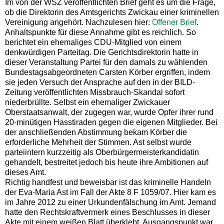
Im von der WSZ veröffentlichten Brief geht es um die Frage,
ob die Direktorin des Amtsgerichts Zwickau einer kriminellen
Vereinigung angehört. Nachzulesen hier:
Offener Brief
.
Anhaltspunkte für diese Annahme gibt es reichlich. So
berichtet ein ehemaliges CDU-Mitglied von einem
denkwürdigen Parteitag. Die Gerichtsdirektorin hatte in
dieser Veranstaltung Partei für den damals zu wählenden
Bundestagsabgeordneten Carsten Körber ergriffen, indem
sie jeden Versuch der Ansprache auf den in der BILD-
Zeitung veröffentlichten Missbrauch-Skandal sofort
niederbrüllte. Selbst ein ehemaliger Zwickauer
Oberstaatsanwalt, der zugegen war, wurde Opfer ihrer rund
20-minütigen Hasstiraden gegen die eigenen Mitglieder. Bei
der anschließenden Abstimmung bekam Körber die
erforderliche Mehrheit der Stimmen. Ast selbst wurde
parteiintern kurzzeitig als Oberbürgermeisterkandidatin
gehandelt, bestreitet jedoch bis heute ihre Ambitionen auf
dieses Amt.
Richtig handfest und beweisbar ist das kriminelle Handeln
der Eva-Maria Ast im Fall der Akte 8 F 1059/07. Hier kam es
im Jahre 2012 zu einer Urkundenfälschung im Amt. Jemand
hatte den Rechtskraftvermerk eines Beschlusses in dieser
Akte mit einem weißen Blatt überklebt. Ausgangspunkt war