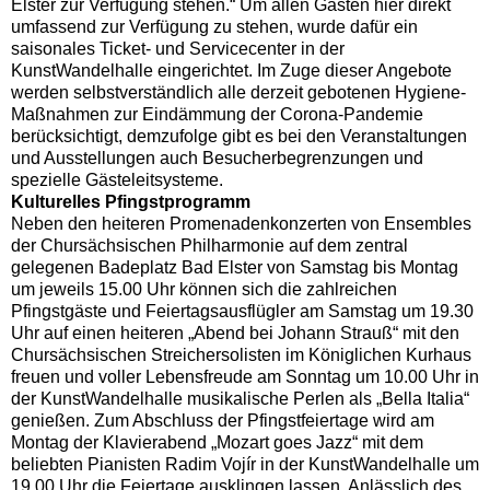
Elster zur Verfügung stehen.“ Um allen Gästen hier direkt
umfassend zur Verfügung zu stehen, wurde dafür ein
saisonales Ticket- und Servicecenter in der
KunstWandelhalle eingerichtet. Im Zuge dieser Angebote
werden selbstverständlich alle derzeit gebotenen Hygiene-
Maßnahmen zur Eindämmung der Corona-Pandemie
berücksichtigt, demzufolge gibt es bei den Veranstaltungen
und Ausstellungen auch Besucherbegrenzungen und
spezielle Gästeleitsysteme.
Kulturelles Pfingstprogramm
Neben den heiteren Promenadenkonzerten von Ensembles
der Chursächsischen Philharmonie auf dem zentral
gelegenen Badeplatz Bad Elster von Samstag bis Montag
um jeweils 15.00 Uhr können sich die zahlreichen
Pfingstgäste und Feiertagsausflügler am Samstag um 19.30
Uhr auf einen heiteren „Abend bei Johann Strauß“ mit den
Chursächsischen Streichersolisten im Königlichen Kurhaus
freuen und voller Lebensfreude am Sonntag um 10.00 Uhr in
der KunstWandelhalle musikalische Perlen als „Bella Italia“
genießen. Zum Abschluss der Pfingstfeiertage wird am
Montag der Klavierabend „Mozart goes Jazz“ mit dem
beliebten Pianisten Radim Vojír in der KunstWandelhalle um
19.00 Uhr die Feiertage ausklingen lassen. Anlässlich des