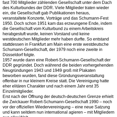
fast 700 Mitglieder zählenden Gesellschaft unter dem Dach
des Kulturbundes der DDR. Viele Mitglieder traten wieder
ein, die Gesellschaft gab Publikationen heraus,
veranstaltete Konzerte, Vorträge und das Schumann-Fest
1950. Doch schon 1951 kam das erzwungene Ende, indem
die Gesellschaft vom Kulturbund zu einem Arbeitskreis
herabgestuft wurde, keinen Vorstand und keine
westdeutschen Mitglieder mehr haben durfte. So entstand
stattdessen in Frankfurt am Main eine erste westdeutsche
Schumann-Gesellschaft, der 1979 noch eine zweite in
Düsseldorf folgte.
1957 wurde dann eine Robert-Schumann-Gesellschaft der
DDR gegründet. Doch während die beiden vorhergehenden
Neugründungen 1943 und 1949 groß mit Plakaten
beworben wurden, fand diese Gründungsveranstaltung
offenbar in nur kleinem Kreise statt. Die Vereinigung hatte
eher elitären Charakter und nach einem Jahr erst 35
Einzelmitglieder.
Erst nach der Öffnung der deutsch-deutschen Grenze erhielt
die Zwickauer Robert-Schumann-Gesellschaft 1990 – noch
vor der offiziellen Wiedervereinigung – eine neue Satzung
und kann seitdem nun international agieren – mit Mitgliedern