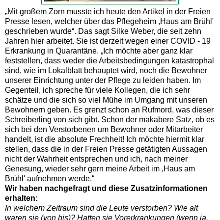
„Mit großem Zorn musste ich heute den Artikel in der Freien
Presse lesen, welcher über das Pflegeheim ,Haus am Brühl'
geschrieben wurde“. Das sagt Silke Weber, die seit zehn
Jahren hier arbeitet. Sie ist derzeit wegen einer COVID - 19
Erkrankung in Quarantäne. „Ich möchte aber ganz klar
feststellen, dass weder die Arbeitsbedingungen katastrophal
sind, wie im Lokalblatt behauptet wird, noch die Bewohner
unserer Einrichtung unter der Pflege zu leiden haben. Im
Gegenteil, ich spreche für viele Kollegen, die ich sehr
schätze und die sich so viel Mühe im Umgang mit unseren
Bewohnern geben. Es grenzt schon an Rufmord, was dieser
Schreiberling von sich gibt. Schon der makabere Satz, ob es
sich bei den Verstorbenen um Bewohner oder Mitarbeiter
handelt, ist die absolute Frechheit! Ich möchte hiermit klar
stellen, dass die in der Freien Presse getätigten Aussagen
nicht der Wahrheit entsprechen und ich, nach meiner
Genesung, wieder sehr gern meine Arbeit im ,Haus am
Brühl' aufnehmen werde.“
Wir haben nachgefragt und diese Zusatzinformationen
erhalten:
In welchem Zeitraum sind die Leute verstorben? Wie alt
waren sie (von bis)? Hatten sie Vorerkrankungen (wenn ja,