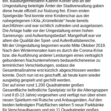
ein. Baubürgermeisterin Kathrin Köhler und an der
Umgestaltung beteiligte Ämter der Stadtverwaltung gaben
diese heute offiziell zur Nutzung frei. Einen ersten
Spielgeräte-Test konnte eine Kinderschar aus der
nahegelegenen I-Kita „Krümelkiste“ heute bereits
durchführen und war sichtlich zufrieden und ausgelassen.
Die Anlage hatte vor der Umgestaltung einen hohen
Sanierungs- und Aufwertungsbedarf. Mangelhaft war vor
allem die Qualität der Spiel- und Aufenthaltsbereiche.
Mit der Umgestaltung begonnen wurde Mitte Oktober 2019.
Nach den Wintermonaten kam es durch die Corona-Krise
bzw. die Ausführung anderer Leistungen eines vertraglich
gebundenen Nachunternehmers bedauerlicherweise zu
terminlichen Verschiebungen, sodass die
Gesamtmaßnahme erst kürzlich abgeschlossen werden
konnte. Doch nun ist es geschafft, ab heute kann wieder
ausgiebig gespielt und gechillt werden.
Der auf einer rund 1.200 Quadratmeter großen
Gesamtfläche befindliche Spielplatz ist für die Altersgruppen
I und II (0-13 Jahre) vorgesehen und verfügt nun über einen
neuen Spielturm mit Rutsche und Anbaugeräten. Auf den
beiden befestigten Platzflächen stehen 5 neue Parkbänke
für Verschnaufpausen und ein 11 Quadratmeter großes