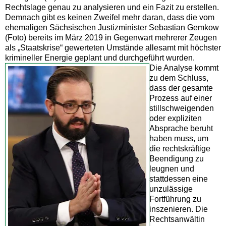
Rechtslage genau zu analysieren und ein Fazit zu erstellen.
Demnach gibt es keinen Zweifel mehr daran, dass die vom
ehemaligen Sächsischen Justizminister Sebastian Gemkow
(Foto) bereits im März 2019 in Gegenwart mehrerer Zeugen
als „Staatskrise“ gewerteten Umstände allesamt mit höchster
krimineller Energie geplant und durchgeführt wurden.
Die Analyse kommt
zu dem Schluss,
dass der gesamte
Prozess auf einer
stillschweigenden
oder expliziten
Absprache beruht
haben muss, um
die rechtskräftige
Beendigung zu
leugnen und
stattdessen eine
unzulässige
Fortführung zu
inszenieren. Die
Rechtsanwältin