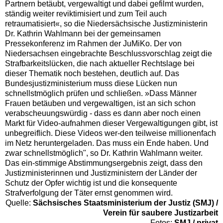
Partnern betäubt, vergewaltigt und dabei gefilmt wurden,
ständig weiter reviktimisiert und zum Teil auch
retraumatisiert«, so die Niedersächsische Justizministerin
Dr. Kathrin Wahlmann bei der gemeinsamen
Pressekonferenz im Rahmen der JuMiKo. Der von
Niedersachsen eingebrachte Beschlussvorschlag zeigt die
Strafbarkeitslücken, die nach aktueller Rechtslage bei
dieser Thematik noch bestehen, deutlich auf. Das
Bundesjustizministerium muss diese Lücken nun
schnellstmöglich prüfen und schließen. »Dass Männer
Frauen betäuben und vergewaltigen, ist an sich schon
verabscheuungswürdig - dass es dann aber noch einen
Markt für Video-aufnahmen dieser Vergewaltigungen gibt, ist
unbegreiflich. Diese Videos wer-den teilweise millionenfach
im Netz heruntergeladen. Das muss ein Ende haben. Und
zwar schnellstmöglich", so Dr. Kathrin Wahlmann weiter.
Das ein-stimmige Abstimmungsergebnis zeigt, dass den
Justizministerinnen und Justizministern der Länder der
Schutz der Opfer wichtig ist und die konsequente
Strafverfolgung der Täter ernst genommen wird.
Quelle:
Sächsisches Staatsministerium der Justiz (SMJ) /
Verein für saubere Justizarbeit
Fotos:
SMJ / privat