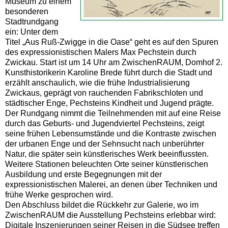
Museum zu einem
besonderen
Stadtrundgang
ein: Unter dem
Titel „Aus Ruß-Zwigge in die Oase“ geht es auf den Spuren
des expressionistischen Malers Max Pechstein durch
Zwickau. Start ist um 14 Uhr am ZwischenRAUM, Domhof 2.
Kunsthistorikerin Karoline Brede führt durch die Stadt und
erzählt anschaulich, wie die frühe Industrialisierung
Zwickaus, geprägt von rauchenden Fabrikschloten und
städtischer Enge, Pechsteins Kindheit und Jugend prägte.
Der Rundgang nimmt die Teilnehmenden mit auf eine Reise
durch das Geburts- und Jugendviertel Pechsteins, zeigt
seine frühen Lebensumstände und die Kontraste zwischen
der urbanen Enge und der Sehnsucht nach unberührter
Natur, die später sein künstlerisches Werk beeinflussten.
Weitere Stationen beleuchten Orte seiner künstlerischen
Ausbildung und erste Begegnungen mit der
expressionistischen Malerei, an denen über Techniken und
frühe Werke gesprochen wird.
Den Abschluss bildet die Rückkehr zur Galerie, wo im
ZwischenRAUM die Ausstellung Pechsteins erlebbar wird:
Digitale Inszenierungen seiner Reisen in die Südsee treffen