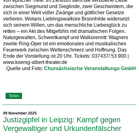
von epischer Tiefe. Im Zentrum steht die verbotene Liebe
zwischen Siegmund und Sieglinde, zwei Geschwistern, die
sich in einer Welt voller Zwänge und göttlicher Gesetze
verlieren. Wotans Lieblingswalküre Brünnhilde widersetzt
sich seinem Willen, um das menschliche Liebesglück zu
retten – ein Akt des Mitgefühls mit dramatischen Folgen.
Naturgewalten, Schwertkampf und Walkürenritt: Wagners
zweite Ring-Oper ist ein emotionales und musikalisches
Feuerwerk zwischen Weltenschmerz und Hoffnung. Das
Ende der Vorstellung ist 20 Uhr. Tickets: 037437/ 53 900 |
www.koenig-albert-theater.de
Quelle und Foto:
Chursächsische Veranstaltungs GmbH
Teilen
09 November 2025
Justizgipfel in Leipzig: Kampf gegen
Vergewaltiger und Urkundenfälscher