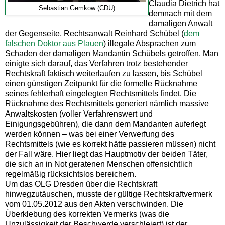
Claudia Dietrich hat
Sebastian Gemkow (CDU)
demnach mit dem
damaligen Anwalt
der Gegenseite, Rechtsanwalt Reinhard Schübel (
dem
falschen Doktor aus Plauen
) illegale Absprachen zum
Schaden der damaligen Mandantin Schübels getroffen. Man
einigte sich darauf, das Verfahren trotz bestehender
Rechtskraft faktisch weiterlaufen zu lassen, bis Schübel
einen günstigen Zeitpunkt für die formelle Rücknahme
seines fehlerhaft eingelegten Rechtsmittels findet. Die
Rücknahme des Rechtsmittels generiert nämlich massive
Anwaltskosten (voller Verfahrenswert und
Einigungsgebühren), die dann dem Mandanten auferlegt
werden können – was bei einer Verwerfung des
Rechtsmittels (wie es korrekt hätte passieren müssen) nicht
der Fall wäre. Hier liegt das Hauptmotiv der beiden Täter,
die sich an in Not geratenen Menschen offensichtlich
regelmäßig rücksichtslos bereichern.
Um das OLG Dresden über die Rechtskraft
hinwegzutäuschen, musste der gültige Rechtskraftvermerk
vom 01.05.2012 aus den Akten verschwinden. Die
Überklebung des korrekten Vermerks (was die
Unzulässigkeit der Beschwerde verschleiert) ist der