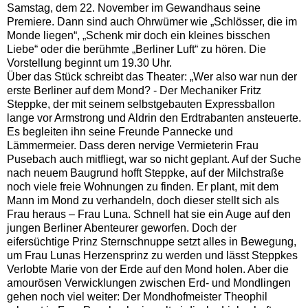
Samstag, dem 22. November im Gewandhaus seine
Premiere. Dann sind auch Ohrwümer wie „Schlösser, die im
Monde liegen“, „Schenk mir doch ein kleines bisschen
Liebe“ oder die berühmte „Berliner Luft“ zu hören. Die
Vorstellung beginnt um 19.30 Uhr.
Über das Stück schreibt das Theater: „Wer also war nun der
erste Berliner auf dem Mond? - Der Mechaniker Fritz
Steppke, der mit seinem selbstgebauten Expressballon
lange vor Armstrong und Aldrin den Erdtrabanten ansteuerte.
Es begleiten ihn seine Freunde Pannecke und
Lämmermeier. Dass deren nervige Vermieterin Frau
Pusebach auch mitfliegt, war so nicht geplant. Auf der Suche
nach neuem Baugrund hofft Steppke, auf der Milchstraße
noch viele freie Wohnungen zu finden. Er plant, mit dem
Mann im Mond zu verhandeln, doch dieser stellt sich als
Frau heraus – Frau Luna. Schnell hat sie ein Auge auf den
jungen Berliner Abenteurer geworfen. Doch der
eifersüchtige Prinz Sternschnuppe setzt alles in Bewegung,
um Frau Lunas Herzensprinz zu werden und lässt Steppkes
Verlobte Marie von der Erde auf den Mond holen. Aber die
amourösen Verwicklungen zwischen Erd- und Mondlingen
gehen noch viel weiter: Der Mondhofmeister Theophil