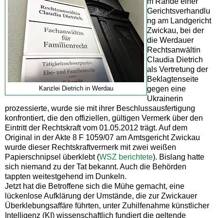
m Rande einer
Gerichtsverhandlu
ng am Landgericht
Zwickau, bei der
die Werdauer
Rechtsanwältin
Claudia Dietrich
als Vertretung der
Beklagtenseite
gegen eine
Kanzlei Dietrich in Werdau
Ukrainerin
prozessierte, wurde sie mit ihrer Beschlussausfertigung
konfrontiert, die den offiziellen, gültigen Vermerk über den
Eintritt der Rechtskraft vom 01.05.2012 trägt. Auf dem
Original in der Akte 8 F 1059/07 am Amtsgericht Zwickau
wurde dieser Rechtskraftvermerk mit zwei weißen
Papierschnipsel überklebt (
WSZ berichtete
). Bislang hatte
sich niemand zu der Tat bekannt. Auch die Behörden
tappten weitestgehend im Dunkeln.
Jetzt hat die Betroffene sich die Mühe gemacht, eine
lückenlose Aufklärung der Umstände, die zur Zwickauer
Überklebungsaffäre führten, unter Zuhilfenahme künstlicher
Intelligenz (KI) wissenschaftlich fundiert die geltende