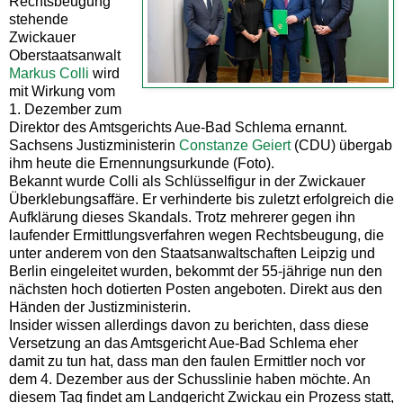
Rechtsbeugung
stehende
Zwickauer
Oberstaatsanwalt
Markus Colli
wird
mit Wirkung vom
1. Dezember zum
Direktor des Amtsgerichts Aue-Bad Schlema ernannt.
Sachsens Justizministerin
Constanze Geiert
(CDU) übergab
ihm heute die Ernennungsurkunde (Foto).
Bekannt wurde Colli als Schlüsselfigur in der Zwickauer
Überklebungsaffäre. Er verhinderte bis zuletzt erfolgreich die
Aufklärung dieses Skandals. Trotz mehrerer gegen ihn
laufender Ermittlungsverfahren wegen Rechtsbeugung, die
unter anderem von den Staatsanwaltschaften Leipzig und
Berlin eingeleitet wurden, bekommt der 55-jährige nun den
nächsten hoch dotierten Posten angeboten. Direkt aus den
Händen der Justizministerin.
Insider wissen allerdings davon zu berichten, dass diese
Versetzung an das Amtsgericht Aue-Bad Schlema eher
damit zu tun hat, dass man den faulen Ermittler noch vor
dem 4. Dezember aus der Schusslinie haben möchte. An
diesem Tag findet am Landgericht Zwickau ein Prozess statt,