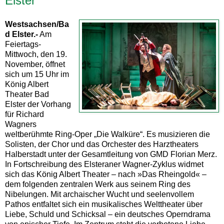
Elster
Westsachsen/Ba
d Elster.-
Am
Feiertags-
Mittwoch, den 19.
November, öffnet
sich um 15 Uhr im
König Albert
Theater Bad
Elster der Vorhang
für Richard
Wagners
weltberühmte Ring-Oper „Die Walküre“. Es musizieren die
Solisten, der Chor und das Orchester des Harztheaters
Halberstadt unter der Gesamtleitung von GMD Florian Merz.
In Fortschreibung des Elsteraner Wagner-Zyklus widmet
sich das König Albert Theater – nach »Das Rheingold« –
dem folgenden zentralen Werk aus seinem Ring des
Nibelungen. Mit archaischer Wucht und seelenvollem
Pathos entfaltet sich ein musikalisches Welttheater über
Liebe, Schuld und Schicksal – ein deutsches Operndrama