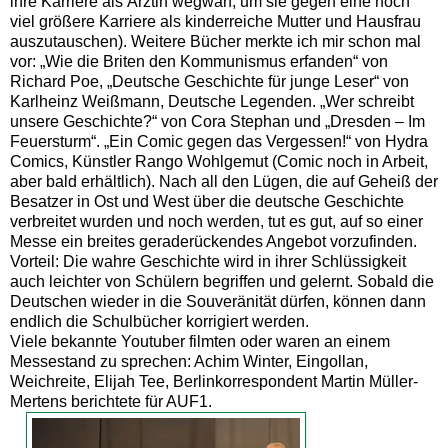
ihre Karriere als Ärztin wegwarf, um sie gegen eine noch
viel größere Karriere als kinderreiche Mutter und Hausfrau
auszutauschen). Weitere Bücher merkte ich mir schon mal
vor: „Wie die Briten den Kommunismus erfanden“ von
Richard Poe, „Deutsche Geschichte für junge Leser“ von
Karlheinz Weißmann, Deutsche Legenden. „Wer schreibt
unsere Geschichte?“ von Cora Stephan und „Dresden – Im
Feuersturm“. „Ein Comic gegen das Vergessen!“ von Hydra
Comics, Künstler Rango Wohlgemut (Comic noch in Arbeit,
aber bald erhältlich). Nach all den Lügen, die auf Geheiß der
Besatzer in Ost und West über die deutsche Geschichte
verbreitet wurden und noch werden, tut es gut, auf so einer
Messe ein breites geraderückendes Angebot vorzufinden.
Vorteil: Die wahre Geschichte wird in ihrer Schlüssigkeit
auch leichter von Schülern begriffen und gelernt. Sobald die
Deutschen wieder in die Souveränität dürfen, können dann
endlich die Schulbücher korrigiert werden.
Viele bekannte Youtuber filmten oder waren an einem
Messestand zu sprechen: Achim Winter, Eingollan,
Weichreite, Elijah Tee, Berlinkorrespondent Martin Müller-
Mertens berichtete für AUF1.