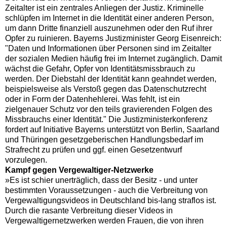
Zeitalter ist ein zentrales Anliegen der Justiz. Kriminelle
schlüpfen im Internet in die Identität einer anderen Person,
um dann Dritte finanziell auszunehmen oder den Ruf ihrer
Opfer zu ruinieren. Bayerns Justizminister Georg Eisenreich:
"Daten und Informationen über Personen sind im Zeitalter
der sozialen Medien häufig frei im Internet zugänglich. Damit
wächst die Gefahr, Opfer von Identitätsmissbrauch zu
werden. Der Diebstahl der Identität kann geahndet werden,
beispielsweise als Verstoß gegen das Datenschutzrecht
oder in Form der Datenhehlerei. Was fehlt, ist ein
zielgenauer Schutz vor den teils gravierenden Folgen des
Missbrauchs einer Identität." Die Justizministerkonferenz
fordert auf Initiative Bayerns unterstützt von Berlin, Saarland
und Thüringen gesetzgeberischen Handlungsbedarf im
Strafrecht zu prüfen und ggf. einen Gesetzentwurf
vorzulegen.
Kampf gegen Vergewaltiger-Netzwerke
»Es ist schier unerträglich, dass der Besitz - und unter
bestimmten Voraussetzungen - auch die Verbreitung von
Vergewaltigungsvideos in Deutschland bis-lang straflos ist.
Durch die rasante Verbreitung dieser Videos in
Vergewaltigernetzwerken werden Frauen, die von ihren