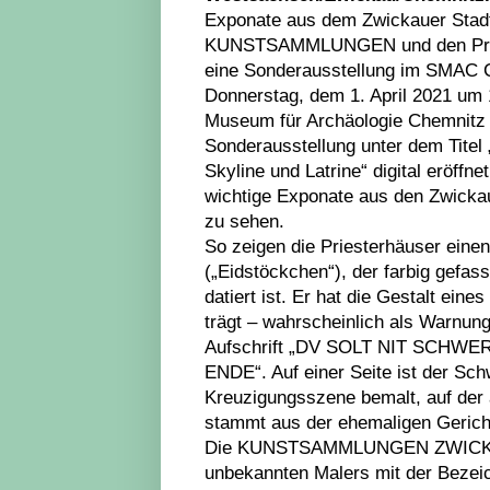
Exponate aus dem Zwickauer Stadt
KUNSTSAMMLUNGEN und den Prie
eine Sonderausstellung im SMAC
Donnerstag, dem 1. April 2021 um 
Museum für Archäologie Chemnitz
Sonderausstellung unter dem Tite
Skyline und Latrine“ digital eröffne
wichtige Exponate aus den Zwickau
zu sehen.
So zeigen die Priesterhäuser eine
(„Eidstöckchen“), der farbig gefas
datiert ist. Er hat die Gestalt eine
trägt – wahrscheinlich als Warnung
Aufschrift „DV SOLT NIT SCH
ENDE“. Auf einer Seite ist der Sch
Kreuzigungsszene bemalt, auf der a
stammt aus der ehemaligen Gerich
Die KUNSTSAMMLUNGEN ZWICKAU 
unbekannten Malers mit der Bezeic