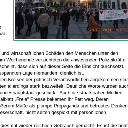
e
wn-
n und wirtschaftlichen Schäden den Menschen unter den
um Wochenende verzichteten die anwesenden Polizeikräfte
heint, dass sich auf dieser Seite die Einsicht durchsetzt,
gespannten Lage niemandem dienlich ist.
 den Kreisen der politisch Verantwortlichen angekommen sei
en allerdings stark bezweifelt. Deutliche Worte wurden auc
undeshauptstadt geschickt. Auch die staatsnahen Medien,
lblatt „Freie“ Presse bekamen ihr Fett weg. Deren
größerem Maße als plumpe Propaganda und betreutes Denken
eserschaft, nicht selten gespickt mit persönlichen
iesmal wieder reichlich Gebrauch gemacht. Es ist die brei