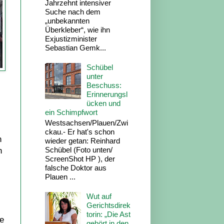
Jahrzehnt intensiver
Suche nach dem
„unbekannten
Überkleber“, wie ihn
Exjustizminister
Sebastian Gemk...
Schübel
unter
Beschuss:
Erinnerungsl
ücken und
ein Schimpfwort
Westsachsen/Plauen/Zwi
ckau.- Er hat's schon
n
wieder getan: Reinhard
Schübel (Foto unten/
h
ScreenShot HP ), der
falsche Doktor aus
Plauen ...
Wut auf
Gerichtsdirek
torin: „Die Ast
te
gehört in den