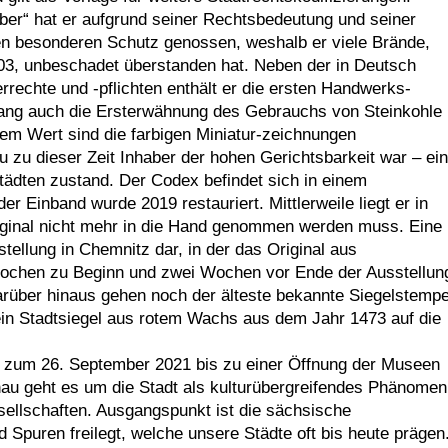
ber“ hat er aufgrund seiner Rechtsbedeutung und seiner
en besonderen Schutz genossen, weshalb er viele Brände,
03, unbeschadet überstanden hat. Neben der in Deutsch
rechte und -pflichten enthält er die ersten Handwerks-
ng auch die Ersterwähnung des Gebrauchs von Steinkohle
em Wert sind die farbigen Miniatur-zeichnungen
au zu dieser Zeit Inhaber der hohen Gerichtsbarkeit war – ein
ädten zustand. Der Codex befindet sich in einem
er Einband wurde 2019 restauriert. Mittlerweile liegt er in
riginal nicht mehr in die Hand genommen werden muss. Eine
tellung in Chemnitz dar, in der das Original aus
ochen zu Beginn und zwei Wochen vor Ende der Ausstellun
arüber hinaus gehen noch der älteste bekannte Siegelstempe
in Stadtsiegel aus rotem Wachs aus dem Jahr 1473 auf die
bis zum 26. September 2021 bis zu einer Öffnung der Museen
chau geht es um die Stadt als kulturübergreifendes Phänomen
sellschaften. Ausgangspunkt ist die sächsische
d Spuren freilegt, welche unsere Städte oft bis heute prägen