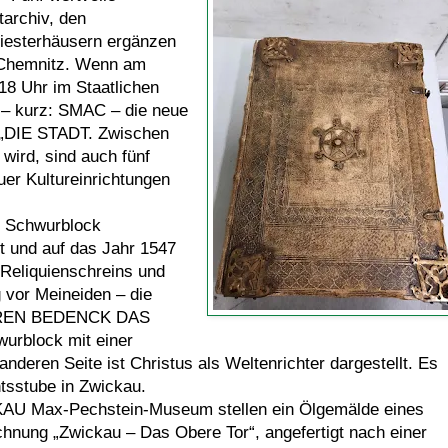
archiv, den
sterhäusern ergänzen
 Chemnitz. Wenn am
18 Uhr im Staatlichen
 – kurz: SMAC – die neue
l „DIE STADT. Zwischen
t wird, sind auch fünf
er Kultureinrichtungen
n Schwurblock
st und auf das Jahr 1547
s Reliquienschreins und
 vor Meineiden – die
WEREN BEDENCK DAS
wurblock mit einer
nderen Seite ist Christus als Weltenrichter dargestellt. Es
tsstube in Zwickau.
Max-Pechstein-Museum stellen ein Ölgemälde eines
hnung „Zwickau – Das Obere Tor“, angefertigt nach einer