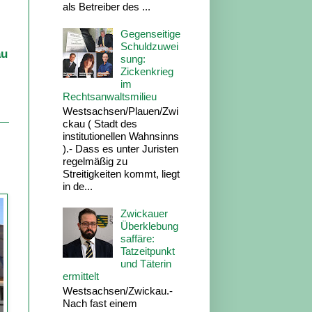
als Betreiber des ...
Gegenseitige
Schuldzuwei
au
sung:
Zickenkrieg
im
Rechtsanwaltsmilieu
Westsachsen/Plauen/Zwi
ckau ( Stadt des
institutionellen Wahnsinns
).- Dass es unter Juristen
regelmäßig zu
Streitigkeiten kommt, liegt
in de...
Zwickauer
Überklebung
saffäre:
Tatzeitpunkt
und Täterin
ermittelt
Westsachsen/Zwickau.-
Nach fast einem