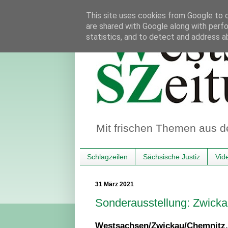
This site uses cookies from Google to de
are shared with Google along with perfo
statistics, and to detect and address a
Mit frischen Themen aus d
Schlagzeilen
Sächsische Justiz
Vid
31 März 2021
Sonderausstellung: Zwick
Westsachsen/Zwickau/Chemnitz.