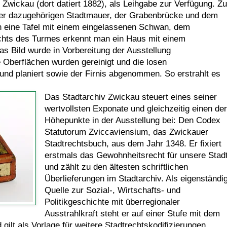
 Zwickau (dort datiert 1882), als Leihgabe zur Verfügung. Zu
 der dazugehörigen Stadtmauer, der Grabenbrücke und dem
h eine Tafel mit einem eingelassenen Schwan, dem
chts des Turmes erkennt man ein Haus mit einem
Das Bild wurde in Vorbereitung der Ausstellung
e Oberflächen wurden gereinigt und die losen
 und planiert sowie der Firnis abgenommen. So erstrahlt es
Das Stadtarchiv Zwickau steuert eines seiner
wertvollsten Exponate und gleichzeitig einen der
Höhepunkte in der Ausstellung bei: Den Codex
Statutorum Zviccaviensium, das Zwickauer
Stadtrechtsbuch, aus dem Jahr 1348. Er fixiert
erstmals das Gewohnheitsrecht für unsere Stad
und zählt zu den ältesten schriftlichen
Überlieferungen im Stadtarchiv. Als eigenständi
Quelle zur Sozial-, Wirtschafts- und
Politikgeschichte mit überregionaler
Ausstrahlkraft steht er auf einer Stufe mit dem
gilt als Vorlage für weitere Stadtrechtskodifizierungen.