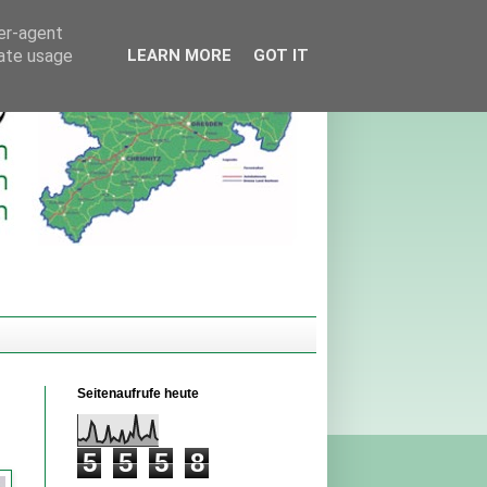
ser-agent
rate usage
LEARN MORE
GOT IT
Seitenaufrufe heute
5
5
5
8