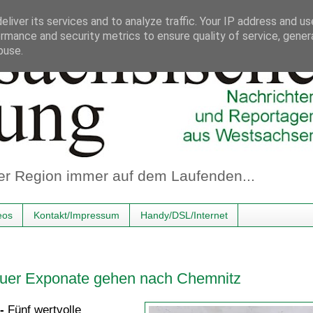
liver its services and to analyze traffic. Your IP address and u
rmance and security metrics to ensure quality of service, gene
buse.
er Region immer auf dem Laufenden...
eos
Kontakt/Impressum
Handy/DSL/Internet
auer Exponate gehen nach Chemnitz
-
Fünf wertvolle