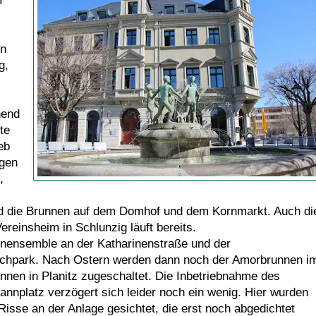
en
g,
hend
te
eb
igen
,
d die Brunnen auf dem Domhof und dem Kornmarkt. Auch di
reinsheim in Schlunzig läuft bereits.
enensemble an der Katharinenstraße und der
hpark. Nach Ostern werden dann noch der Amorbrunnen i
nnen in Planitz zugeschaltet. Die Inbetriebnahme des
nplatz verzögert sich leider noch ein wenig. Hier wurden
isse an der Anlage gesichtet, die erst noch abgedichtet