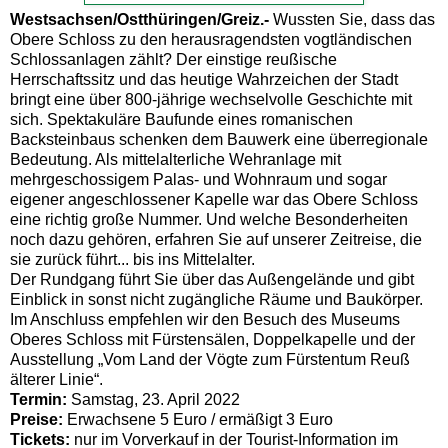
Westsachsen/Ostthüringen/Greiz.-
Wussten Sie, dass das
Obere Schloss zu den herausragendsten vogtländischen
Schlossanlagen zählt? Der einstige reußische
Herrschaftssitz und das heutige Wahrzeichen der Stadt
bringt eine über 800-jährige wechselvolle Geschichte mit
sich. Spektakuläre Baufunde eines romanischen
Backsteinbaus schenken dem Bauwerk eine überregionale
Bedeutung. Als mittelalterliche Wehranlage mit
mehrgeschossigem Palas- und Wohnraum und sogar
eigener angeschlossener Kapelle war das Obere Schloss
eine richtig große Nummer. Und welche Besonderheiten
noch dazu gehören, erfahren Sie auf unserer Zeitreise, die
sie zurück führt... bis ins Mittelalter.
Der Rundgang führt Sie über das Außengelände und gibt
Einblick in sonst nicht zugängliche Räume und Baukörper.
Im Anschluss empfehlen wir den Besuch des Museums
Oberes Schloss mit Fürstensälen, Doppelkapelle und der
Ausstellung „Vom Land der Vögte zum Fürstentum Reuß
älterer Linie“.
Termin:
Samstag, 23. April 2022
Preise:
Erwachsene 5 Euro / ermäßigt 3 Euro
Tickets:
nur im Vorverkauf in der Tourist-Information im