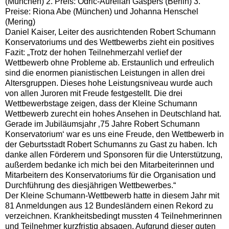
(München) 2. Preis: Odric-Aurelian Gaspers (Berlin) 3.
Preise: Riona Abe (München) und Johanna Henschel
(Mering)
Daniel Kaiser, Leiter des ausrichtenden Robert Schumann
Konservatoriums und des Wettbewerbs zieht ein positives
Fazit: „Trotz der hohen Teilnehmerzahl verlief der
Wettbewerb ohne Probleme ab. Erstaunlich und erfreulich
sind die enormen pianistischen Leistungen in allen drei
Altersgruppen. Dieses hohe Leistungsniveau wurde auch
von allen Juroren mit Freude festgestellt. Die drei
Wettbewerbstage zeigen, dass der Kleine Schumann
Wettbewerb zurecht ein hohes Ansehen in Deutschland hat.
Gerade im Jubiläumsjahr ‚75 Jahre Robert Schumann
Konservatorium‘ war es uns eine Freude, den Wettbewerb in
der Geburtsstadt Robert Schumanns zu Gast zu haben. Ich
danke allen Förderern und Sponsoren für die Unterstützung,
außerdem bedanke ich mich bei den Mitarbeiterinnen und
Mitarbeitern des Konservatoriums für die Organisation und
Durchführung des diesjährigen Wettbewerbes.“
Der Kleine Schumann-Wettbewerb hatte in diesem Jahr mit
81 Anmeldungen aus 12 Bundesländern einen Rekord zu
verzeichnen. Krankheitsbedingt mussten 4 Teilnehmerinnen
und Teilnehmer kurzfristig absagen. Aufgrund dieser guten