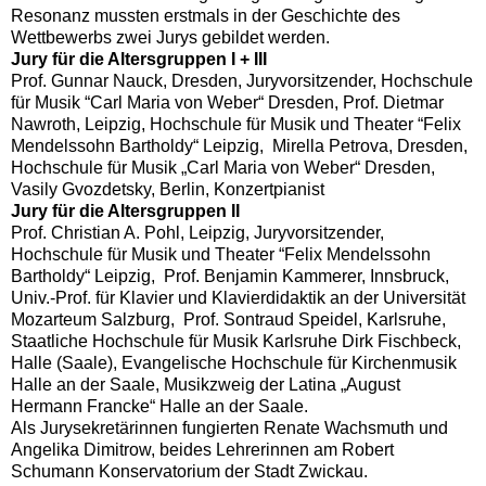
Resonanz mussten erstmals in der Geschichte des
Wettbewerbs zwei Jurys gebildet werden.
Jury für die Altersgruppen I + III
Prof. Gunnar Nauck, Dresden, Juryvorsitzender, Hochschule
für Musik “Carl Maria von Weber“ Dresden, Prof. Dietmar
Nawroth, Leipzig, Hochschule für Musik und Theater “Felix
Mendelssohn Bartholdy“ Leipzig, Mirella Petrova, Dresden,
Hochschule für Musik „Carl Maria von Weber“ Dresden,
Vasily Gvozdetsky, Berlin, Konzertpianist
Jury für die Altersgruppen II
Prof. Christian A. Pohl, Leipzig, Juryvorsitzender,
Hochschule für Musik und Theater “Felix Mendelssohn
Bartholdy“ Leipzig, Prof. Benjamin Kammerer, Innsbruck,
Univ.-Prof. für Klavier und Klavierdidaktik an der Universität
Mozarteum Salzburg, Prof. Sontraud Speidel, Karlsruhe,
Staatliche Hochschule für Musik Karlsruhe Dirk Fischbeck,
Halle (Saale), Evangelische Hochschule für Kirchenmusik
Halle an der Saale, Musikzweig der Latina „August
Hermann Francke“ Halle an der Saale.
Als Jurysekretärinnen fungierten Renate Wachsmuth und
Angelika Dimitrow, beides Lehrerinnen am Robert
Schumann Konservatorium der Stadt Zwickau.