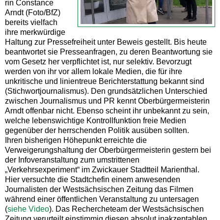
rin Constance
Arndt (Foto/BfZ)
bereits vielfach
ihre merkwürdige
Haltung zur Pressefreiheit unter Beweis gestellt. Bis heute
beantwortet sie Presseanfragen, zu deren Beantwortung sie
vom Gesetz her verpflichtet ist, nur selektiv. Bevorzugt
werden von ihr vor allem lokale Medien, die für ihre
unkritische und linientreue Berichterstattung bekannt sind
(Stichwortjournalismus). Den grundsätzlichen Unterschied
zwischen Journalismus und PR kennt Oberbürgermeisterin
Arndt offenbar nicht. Ebenso scheint ihr unbekannt zu sein,
welche lebenswichtige Kontrollfunktion freie Medien
gegenüber der herrschenden Politik ausüben sollten.
Ihren bisherigen Höhepunkt erreichte die
Verweigerungshaltung der Oberbürgermeisterin gestern bei
der Infoveranstaltung zum umstrittenen
„Verkehrsexperiment“ im Zwickauer Stadtteil Marienthal.
Hier versuchte die Stadtchefin einem anwesenden
Journalisten der Westsächsischen Zeitung das Filmen
während einer öffentlichen Veranstaltung zu untersagen
(
siehe Video
). Das Rechercheteam der Westsächsischen
Zeitung verurteilt einstimmig diesen absolut inakzeptablen