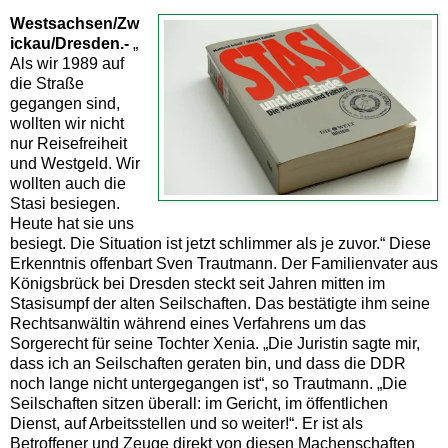
Westsachsen/Zw
ickau/Dresden.-
„
Als wir 1989 auf
die Straße
gegangen sind,
wollten wir nicht
nur Reisefreiheit
und Westgeld. Wir
wollten auch die
Stasi besiegen.
Heute hat sie uns
besiegt. Die Situation ist jetzt schlimmer als je zuvor.“ Diese
Erkenntnis offenbart Sven Trautmann. Der Familienvater aus
Königsbrück bei Dresden steckt seit Jahren mitten im
Stasisumpf der alten Seilschaften. Das bestätigte ihm seine
Rechtsanwältin während eines Verfahrens um das
Sorgerecht für seine Tochter Xenia. „Die Juristin sagte mir,
dass ich an Seilschaften geraten bin, und dass die DDR
noch lange nicht untergegangen ist“, so Trautmann. „Die
Seilschaften sitzen überall: im Gericht, im öffentlichen
Dienst, auf Arbeitsstellen und so weiter!“. Er ist als
Betroffener und Zeuge direkt von diesen Machenschaften