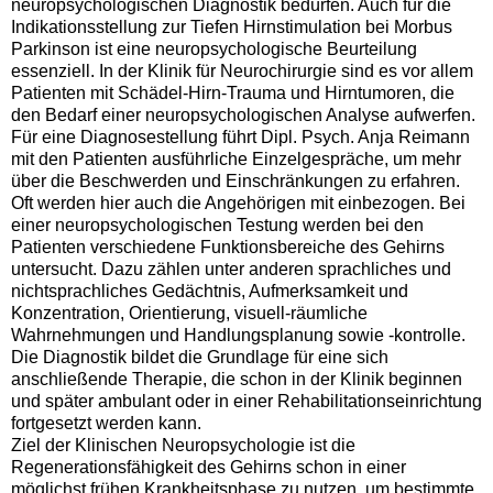
neuropsychologischen Diagnostik bedürfen. Auch für die
Indikationsstellung zur Tiefen Hirnstimulation bei Morbus
Parkinson ist eine neuropsychologische Beurteilung
essenziell. In der Klinik für Neurochirurgie sind es vor allem
Patienten mit Schädel-Hirn-Trauma und Hirntumoren, die
den Bedarf einer neuropsychologischen Analyse aufwerfen.
Für eine Diagnosestellung führt Dipl. Psych. Anja Reimann
mit den Patienten ausführliche Einzelgespräche, um mehr
über die Beschwerden und Einschränkungen zu erfahren.
Oft werden hier auch die Angehörigen mit einbezogen. Bei
einer neuropsychologischen Testung werden bei den
Patienten verschiedene Funktionsbereiche des Gehirns
untersucht. Dazu zählen unter anderen sprachliches und
nichtsprachliches Gedächtnis, Aufmerksamkeit und
Konzentration, Orientierung, visuell-räumliche
Wahrnehmungen und Handlungsplanung sowie -kontrolle.
Die Diagnostik bildet die Grundlage für eine sich
anschließende Therapie, die schon in der Klinik beginnen
und später ambulant oder in einer Rehabilitationseinrichtung
fortgesetzt werden kann.
Ziel der Klinischen Neuropsychologie ist die
Regenerationsfähigkeit des Gehirns schon in einer
möglichst frühen Krankheitsphase zu nutzen, um bestimmte