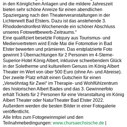
in den Königlichen Anlagen und die mildere Jahreszeit
bieten sehr schöne Anreize für einen abendlichen
Spaziergang nach den Theaterveranstaltungen in der
Lichterwelt Bad Elsters. Dazu ist das anstehende 3.
Rhododendronfest-Wochenende ein schöner Abschluss
unseres Fotowettbewerb-Zeitraums.“
Eine qualifiziert besetzte Fotojury aus Tourismus- und
Medienvertretern wird Ende Mai die Fotomotive in Bad
Elster bewerten und prämieren. Das erstplatzierte Foto
gewinnt 3 Übernachtungen für 2 Personen im 4-Sterne-
Superior-Hotel König Albert, inklusive schwebendem Glück
in der Soletherme und kulturellem Genuss im König Albert
Theater im Wert von über 500 Euro (ohne An- und Abreise).
Der zweite Platz erhält einen Gutschein für einen
„Verwöhntag für Zwei“ im Therapie- und Wohlfühlzentrum
des historischen Albert Bades und das 3. Gewinnerfoto
erhält Tickets für 2 Personen für eine Veranstaltung im König
Albert Theater oder NaturTheater Bad Elster 2022.
Außerdem werden die besten Bilder in einer Fotogalerie
veröffentlicht.
Alle Infos zum Fotogewinnspiel und den
Teilnahmebedingungen:
www.chursaechsische.de
|