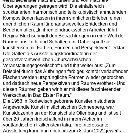
verschiedenster Flächen, Linien und von Flächen-
Überlagerungen getragen wird. Die einfallsreich
strukturierten, harmonisch und teils kubistisch anmutenden
Kompositionen lassen in ihrem sinnlichen Erleben einen
unendlichen Raum für phantasievolles Entdecken und
Begehen offen. „In ihren eindrucksvollen Arbeiten führt
Regina Blechschmidt den Betrachter gern in eine Welt der
Räume aus Licht und Schatten ein. Dabei spielt sie
künstlerisch mit Farben, Formen und Perspektiven“, erklärt
Ute Gallert als Ausstellungskoordinatorin der
gesamtverantwortlichen Chursächsischen
Veranstaltungsgesellschaft und führt weiter aus: „Zum
Beispiel durch das Aufbringen farbiger, konträr verlaufender
Flächen werden ursprüngliche Formen wieder gebrochen
und dadurch neue Perspektiven und Räume eröffnet - Und
diesen Räumen geben wir hier mit dieser faszinierender
Werkschau in Bad Elster Raum.“
Die 1953 in Rodewisch geborene Künstlerin studierte
Angewandte Kunst im sächsischen Schneeberg, war
Kunstdozentin an der Kunstschule Offenburg und ist seit
über 20 Jahren freischaffend in ihrem Atelier im
vogtländischen Falkenstein tätig. Ihre interessante
Ausstellung kann nun noch bis zum 8. Juni 2022 jeweils