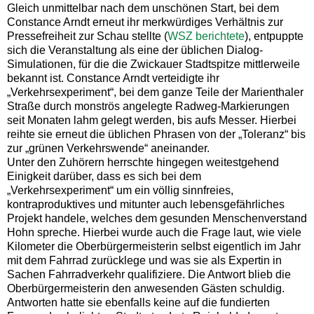
Gleich unmittelbar nach dem unschönen Start, bei dem
Constance Arndt erneut ihr merkwürdiges Verhältnis zur
Pressefreiheit zur Schau stellte (
WSZ berichtete
), entpuppte
sich die Veranstaltung als eine der üblichen Dialog-
Simulationen, für die die Zwickauer Stadtspitze mittlerweile
bekannt ist. Constance Arndt verteidigte ihr
„Verkehrsexperiment“, bei dem ganze Teile der Marienthaler
Straße durch monströs angelegte Radweg-Markierungen
seit Monaten lahm gelegt werden, bis aufs Messer. Hierbei
reihte sie erneut die üblichen Phrasen von der „Toleranz“ bis
zur „grünen Verkehrswende“ aneinander.
Unter den Zuhörern herrschte hingegen weitestgehend
Einigkeit darüber, dass es sich bei dem
„Verkehrsexperiment“ um ein völlig sinnfreies,
kontraproduktives und mitunter auch lebensgefährliches
Projekt handele, welches dem gesunden Menschenverstand
Hohn spreche. Hierbei wurde auch die Frage laut, wie viele
Kilometer die Oberbürgermeisterin selbst eigentlich im Jahr
mit dem Fahrrad zurücklege und was sie als Expertin in
Sachen Fahrradverkehr qualifiziere. Die Antwort blieb die
Oberbürgermeisterin den anwesenden Gästen schuldig.
Antworten hatte sie ebenfalls keine auf die fundierten