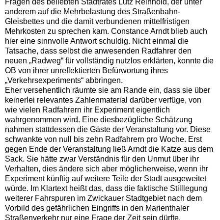
Fragen des beliebten Stadtrates Lutz Reinhold, der unter
anderem auf die Mehrbelastung des Straßenbahn-
Gleisbettes und die damit verbundenen mittelfristigen
Mehrkosten zu sprechen kam. Constance Arndt blieb auch
hier eine sinnvolle Antwort schuldig. Nicht einmal die
Tatsache, dass selbst die anwesenden Radfahrer den
neuen „Radweg“ für vollständig nutzlos erklärten, konnte die
OB von ihrer unreflektierten Befürwortung ihres
„Verkehrsexperiments“ abbringen.
Eher versehentlich räumte sie am Rande ein, dass sie über
keinerlei relevantes Zahlenmaterial darüber verfüge, von
wie vielen Radfahrern ihr Experiment eigentlich
wahrgenommen wird. Eine diesbezügliche Schätzung
nahmen stattdessen die Gäste der Veranstaltung vor. Diese
schwankte von null bis zehn Radfahrern pro Woche. Erst
gegen Ende der Veranstaltung ließ Arndt die Katze aus dem
Sack. Sie hätte zwar Verständnis für den Unmut über ihr
Verhalten, dies ändere sich aber möglicherweise, wenn ihr
Experiment künftig auf weitere Teile der Stadt ausgeweitet
würde. Im Klartext heißt das, dass die faktische Stilllegung
weiterer Fahrspuren im Zwickauer Stadtgebiet nach dem
Vorbild des gefährlichen Eingriffs in den Marienthaler
Straßenverkehr nur eine Frage der Zeit sein dürfte.