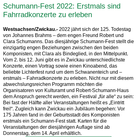
Schumann-Fest 2022: Erstmals sind
Fahrradkonzerte zu erleben
Westsachsen/Zwickau.-
2022 jährt sich der 125. Todestag
von Johannes Brahms – dem engen Freund Robert und
Clara Schumanns. Das diesjährige Schumann-Fest stellt die
einzigartig engen Beziehungen zwischen den beiden
Komponisten, mit Clara als Bindeglied, in den Mittelpunkt.
Vom 2. bis 12. Juni gibt es in Zwickau unterschiedlichste
Konzerte, einen Vortrag sowie einen Kinoabend, das
beliebte Lichterfest rund um dem Schwanenteich und –
erstmals – Fahrradkonzerte zu erleben. Nicht nur mit diesem
abwechslungsreichen Programm möchten die
Organisatoren von Kulturamt und Robert-Schumann-Haus
dem Anspruch gerecht werden, ein Festival „für alle“ zu sein:
Bei fast der Hälfte aller Veranstaltungen heißt es „Eintritt
frei!“. Zugleich kann Zwickau ein Jubiläum begehen: Vor
175 Jahren fand in der Geburtsstadt des Komponisten
erstmals ein Schumann-Fest statt. Karten für die
Veranstaltungen der diesjährigen Auflage sind ab
Donnerstag, dem 14. April erhältlich.