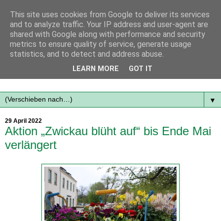
This site uses cookies from Google to deliver its services
and to analyze traffic. Your IP address and user-agent are
shared with Google along with performance and security
metrics to ensure quality of service, generate usage
statistics, and to detect and address abuse.
Mit frischen Themen aus der Region immer auf dem
LEARN MORE
GOT IT
Laufenden...
▼
29 April 2022
Aktion „Zwickau blüht auf“ bis Ende Mai
verlängert