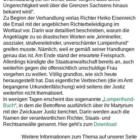
Ungerechtigkeit weit über die Grenzen Sachsens hinaus
bekannt wird“.
Zu Beginn der Verhandlung verlas Richter Heiko Eisenreich
die Email mit der angeblichen Richterbeleidigung im
Wortlaut vor. Darin war detailliert beschrieben, warum die
Angeklagte zu so drastischen Worten wie „krimineller,
asozialer, strafvereitelnder, unverschämter Lumpenhund“
greifen musste. Nämlich, weil er gemäß seiner Handlungen
genau das ist. Am Ende stand der erwartete Freispruch.
Allerdings kündigte die Staatsanwaltschaft bereits an, auch
weiterhin gegen die offensichtlich unschuldige Frau
vorgehen zu wollen. Völlig grundlos, wie sich heute
herausgestellt hat. Das eigentliche Verbrechen (die im Amt
begangene Urkundenfälschung) wird seitens der Justiz
weiterhin nicht thematisiert.
In wenigen Tagen erscheint das sogenannte „
Lumpenhund-
Buch
“, in dem die Betroffene ausführlich über ihr Martyrium
mit der Zwickauer Justiz berichtet. Darin werden auch die
Namen der verantwortlichen Richter, Staats- und
Rechtsanwälte genannt. Hier geht's zum
Download
Weitere Informationen zum Thema auf unserer Seite