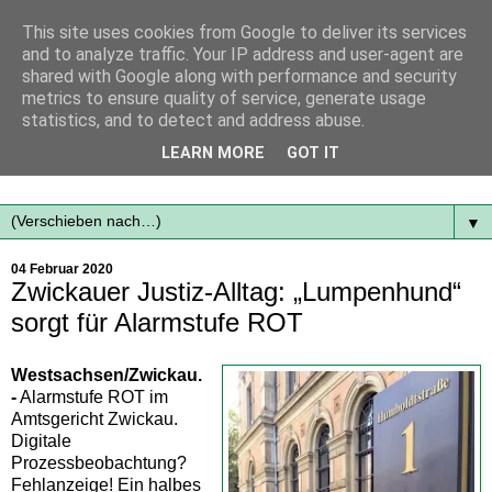
This site uses cookies from Google to deliver its services
and to analyze traffic. Your IP address and user-agent are
shared with Google along with performance and security
metrics to ensure quality of service, generate usage
statistics, and to detect and address abuse.
Mit frischen Themen aus der Region immer auf dem
LEARN MORE
GOT IT
Laufenden...
▼
04 Februar 2020
Zwickauer Justiz-Alltag: „Lumpenhund“
sorgt für Alarmstufe ROT
Westsachsen/Zwickau.
-
Alarmstufe ROT im
Amtsgericht Zwickau.
Digitale
Prozessbeobachtung?
Fehlanzeige! Ein halbes