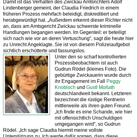
Damit ist das Verhalten des Zwickau Amtsrichters Adolf
Lindenberger gemeint, der Claudia Friedrich in einem
früheren Prozess mehrfach beleidigt, diskreditiert und
herabgewürdigt hat. „Außerdem erkennt dieser Richter nicht
an, dass am Amtsgericht Zwickau schwerste kriminelle
Handlungen begangen werden. Im Gegenteil: er beteiligt
sich nach wie vor an deren Vertuschung“, sagt die heute hier
zu Unrecht Angeklagte. Sie ist von diesem Polizeiaufgebot
sichtlich erschütterte und fassungslos.
Unter den so scharf kontrollierten
Prozessbeobachtern ist auch
Gudrun Rödel (kleines Foto). Die
gebürtige Zwickauerin wurde durch
ihr Engagement im Fall
Peggy
Knobloch
und
Gustl Mollath
deutschlandweit bekannt. Letzteren
bezeichnet die rüstige Rentnerin
mittlerweile als ihren guten Freund.
„Ich finde es eine Schande, wie hier
mit offensichtlich Unschuldigen
umgegangen wird“, so Gudrun
Rödel. „Ich sage Claudia hiermit meine vollste
Unterstützung zu. Ich werde dafür sorgen, dass diese