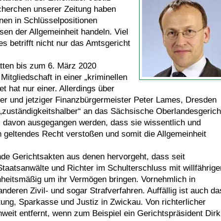
cherchen unserer Zeitung haben
nen in Schlüsselpositionen
sen der Allgemeinheit handeln. Viel
s betrifft nicht nur das Amtsgericht
atten bis zum 6. März 2020
itgliedschaft in einer „kriminellen
t hat nur einer. Allerdings über
ter und jetziger Finanzbürgermeister Peter Lames, Dresden
n „zuständigkeitshalber“ an das Sächsische Oberlandesgerich
s davon ausgegangen werden, dass sie wissentlich und
 geltendes Recht verstoßen und somit die Allgemeinheit
nde Gerichtsakten aus denen hervorgeht, dass seit
aatsanwälte und Richter im Schulterschluss mit willfährige
heitsmäßig um ihr Vermögen bringen. Vornehmlich in
deren Zivil- und sogar Strafverfahren. Auffällig ist auch da
g, Sparkasse und Justiz in Zwickau. Von richterlicher
nweit entfernt, wenn zum Beispiel ein Gerichtspräsident Dirk