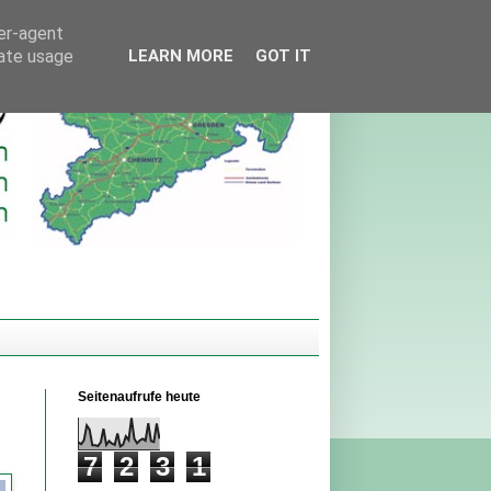
ser-agent
rate usage
LEARN MORE
GOT IT
Seitenaufrufe heute
7
2
3
1