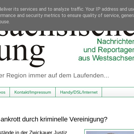
liver its services and to analyze traffic. Your IP address and u
rmance and security metrics to ensure quality of service, gene
buse.
er Region immer auf dem Laufenden...
eos
Kontakt/Impressum
Handy/DSL/Internet
ankrott durch kriminelle Vereinigung?
tände in der Zwickauer Justiz