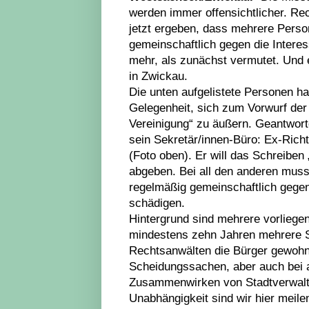
werden immer offensichtlicher. Re
jetzt ergeben, dass mehrere Perso
gemeinschaftlich gegen die Interes
mehr, als zunächst vermutet. Und e
in Zwickau.
Die unten aufgelistete Personen h
Gelegenheit, sich zum Vorwurf der M
Vereinigung“ zu äußern. Geantworte
sein Sekretär/innen-Büro: Ex-Rich
(Foto oben). Er will das Schreibe
abgeben. Bei all den anderen mus
regelmäßig gemeinschaftlich gegen
schädigen.
Hintergrund sind mehrere vorliege
mindestens zehn Jahren mehrere St
Rechtsanwälten die Bürger gewohn
Scheidungssachen, aber auch bei an
Zusammenwirken von Stadtverwaltun
Unabhängigkeit sind wir hier meile