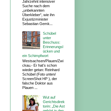
Jahrzehnt intensiver
Suche nach dem
„unbekannten
Überkleber“, wie ihn
Exjustizminister
Sebastian Gemk...
Schübel
unter
Beschuss:
Erinnerungsl
ücken und
ein Schimpfwort
Westsachsen/Plauen/Zwi
ckau.- Er hat's schon
wieder getan: Reinhard
Schübel (Foto unten/
ScreenShot HP ), der
falsche Doktor aus
Plauen ...
Wut auf
Gerichtsdirek
torin: „Die Ast
gehört in den