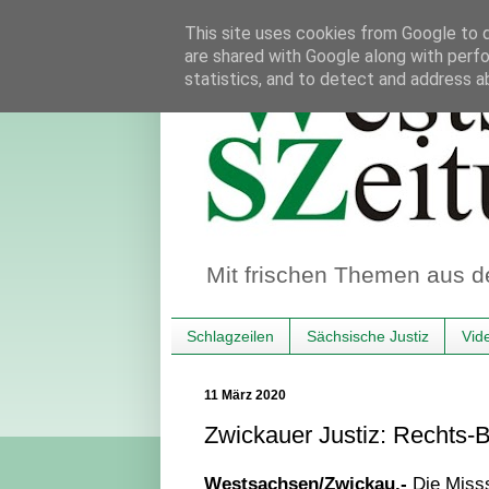
This site uses cookies from Google to de
are shared with Google along with perfo
statistics, and to detect and address a
Mit frischen Themen aus d
Schlagzeilen
Sächsische Justiz
Vid
11 März 2020
Zwickauer Justiz: Rechts-B
Westsachsen/Zwickau.-
Die Misss