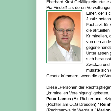
Eberhard Kirst Gefälligkeitsurteil
Pia Findeiß als deren Verwaltungsr
Einer, der si
Justiz befass
Facharzt für 
die aktuellen
Kriminellen, d
von den ander
gegeneinander
Unterlassen 
sich herausst
Zwickau und 
müsste sich 
Gesetz kümmern, wenn die größten 
Diese „Personen der Rechtspflege“ 
„kriminellen Vereinigung“ gebeten.
Peter Lames
(Ex-Richter und jetz
(Richter am OLG Dresden) /
Rein
(Rechtsanwältin Werdau) /
Marion