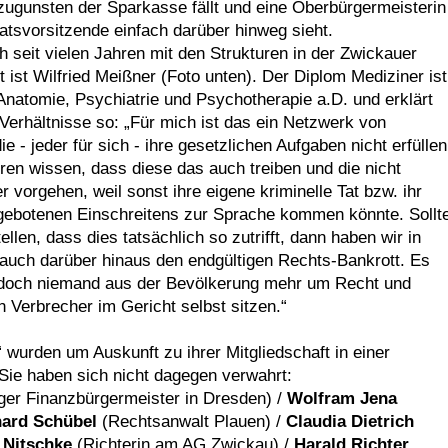
e zugunsten der Sparkasse fällt und eine Oberbürgermeisterin
atsvorsitzende einfach darüber hinweg sieht.
ch seit vielen Jahren mit den Strukturen in der Zwickauer
t ist Wilfried Meißner (Foto unten). Der Diplom Mediziner ist
Anatomie, Psychiatrie und Psychotherapie a.D. und erklärt
 Verhältnisse so: „Für mich ist das ein Netzwerk von
ie - jeder für sich - ihre gesetzlichen Aufgaben nicht erfüllen
en wissen, dass diese das auch treiben und die nicht
 vorgehen, weil sonst ihre eigene kriminelle Tat bzw. ihr
gebotenen Einschreitens zur Sprache kommen könnte. Sollt
ellen, dass dies tatsächlich so zutrifft, dann haben wir in
auch darüber hinaus den endgültigen Rechts-Bankrott. Es
doch niemand aus der Bevölkerung mehr um Recht und
Verbrecher im Gericht selbst sitzen.“
wurden um Auskunft zu ihrer Mitgliedschaft in einer
 Sie haben sich nicht dagegen verwahrt:
iger Finanzbürgermeister in Dresden) /
Wolfram Jena
hard Schübel
(Rechtsanwalt Plauen) /
Claudia Dietrich
 Nitschke
(Richterin am AG Zwickau) /
Harald Richter