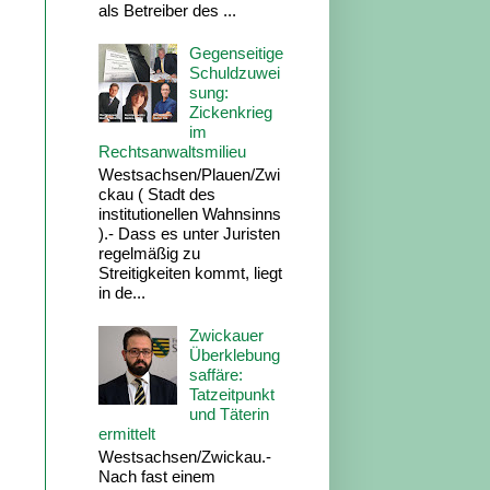
als Betreiber des ...
Gegenseitige
Schuldzuwei
sung:
Zickenkrieg
im
Rechtsanwaltsmilieu
Westsachsen/Plauen/Zwi
ckau ( Stadt des
institutionellen Wahnsinns
).- Dass es unter Juristen
regelmäßig zu
Streitigkeiten kommt, liegt
in de...
Zwickauer
Überklebung
saffäre:
Tatzeitpunkt
und Täterin
ermittelt
Westsachsen/Zwickau.-
Nach fast einem