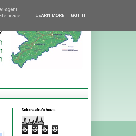
ser-agent
rate usage
LEARN MORE
GOT IT
Seitenaufrufe heute
5
3
5
8