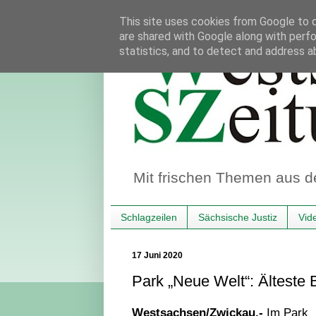
This site uses cookies from Google to de
are shared with Google along with perfo
statistics, and to detect and address a
Mit frischen Themen aus d
Schlagzeilen
Sächsische Justiz
Vid
17 Juni 2020
Park „Neue Welt“: Älteste 
Westsachsen/Zwickau.-
Im Park