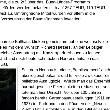
me, die zu 2/3 über das Bund-Länder-Programm
 gefördert werden, belaufen sich auf 357 TEUR, 119 TEUR
wickau. Umfangreiche Mittel wurden vor allem in die
d Vorbereitung der Baumaßnahmen investiert
hnamige Ballhaus blicken gemeinsam auf eine wechselvolle
e es mit dem Wunsch Richard Harzers, an der Leipziger
 reicher Ausstattung mit Konzertpark erbauen zu lassen.
statt und noch heute schmücken Harzer's Initialen das
Saal.
Seit dem Neubau ist diese „Etablissement“ auch
überregional bekannt und für viele Zwickauer ei
beliebtes Ausflugsziel. Würde man das Ensemb
nur auf gesellige Feierlichkeiten reduzieren, so
täte man hier Unrecht. Vor über 100 Jahren
fanden bereits Gartenbauausstellungen (1911 u
1927) im Park und in den Räumen der „Neuen
Welt“ statt. Es folgten u. a. in den 1980er Jahre