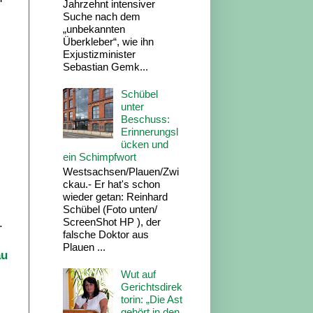
Jahrzehnt intensiver
Suche nach dem
„unbekannten
Überkleber“, wie ihn
Exjustizminister
Sebastian Gemk...
Schübel
unter
Beschuss:
Erinnerungsl
ücken und
ein Schimpfwort
Westsachsen/Plauen/Zwi
ckau.- Er hat's schon
wieder getan: Reinhard
Schübel (Foto unten/
ScreenShot HP ), der
.
falsche Doktor aus
Plauen ...
au
Wut auf
Gerichtsdirek
torin: „Die Ast
gehört in den