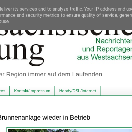
liver its services and to analyze traffic. Your IP address and u
rmance and security metrics to ensure quality of service, gene
buse.
er Region immer auf dem Laufenden...
eos
Kontakt/Impressum
Handy/DSL/Internet
Brunnenanlage wieder in Betrieb