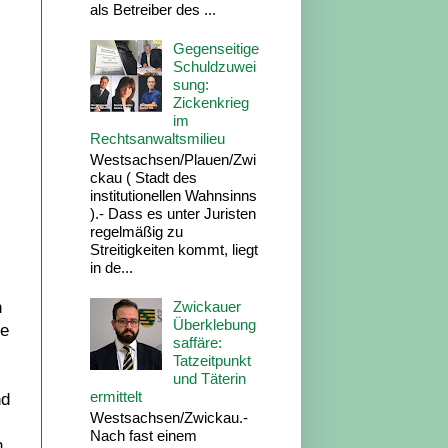
als Betreiber des ...
Gegenseitige
Schuldzuwei
sung:
Zickenkrieg
im
Rechtsanwaltsmilieu
Westsachsen/Plauen/Zwi
ckau ( Stadt des
institutionellen Wahnsinns
).- Dass es unter Juristen
regelmäßig zu
Streitigkeiten kommt, liegt
in de...
n
Zwickauer
Überklebung
le
saffäre:
Tatzeitpunkt
und Täterin
ermittelt
nd
Westsachsen/Zwickau.-
Nach fast einem
n