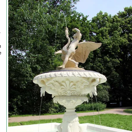
e
h
e