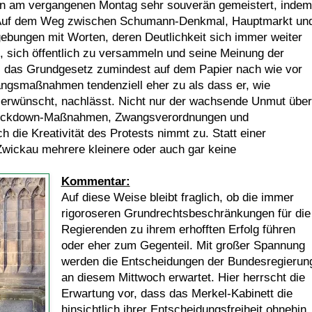
ion am vergangenen Montag sehr souverän gemeistert, indem
e. Auf dem Weg zwischen Schumann-Denkmal, Hauptmarkt un
bungen mit Worten, deren Deutlichkeit sich immer weiter
, sich öffentlich zu versammeln und seine Meinung der
es das Grundgesetz zumindest auf dem Papier nach wie vor
angsmaßnahmen tendenziell eher zu als dass er, wie
te erwünscht, nachlässt. Nicht nur der wachsende Unmut über
Lockdown-Maßnahmen, Zwangsverordnungen und
h die Kreativität des Protests nimmt zu. Statt einer
wickau mehrere kleinere oder auch gar keine
Kommentar:
Auf diese Weise bleibt fraglich, ob die immer
rigoroseren Grundrechtsbeschränkungen für die
Regierenden zu ihrem erhofften Erfolg führen
oder eher zum Gegenteil. Mit großer Spannung
werden die Entscheidungen der Bundesregierun
an diesem Mittwoch erwartet. Hier herrscht die
Erwartung vor, dass das Merkel-Kabinett die
hinsichtlich ihrer Entscheidungsfreiheit ohnehin