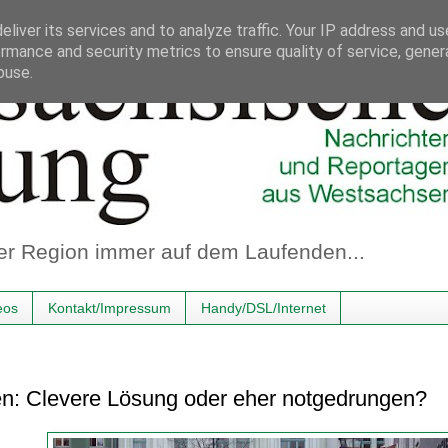
liver its services and to analyze traffic. Your IP address and u
rmance and security metrics to ensure quality of service, gene
buse.
er Region immer auf dem Laufenden...
eos
Kontakt/Impressum
Handy/DSL/Internet
gen: Clevere Lösung oder eher notgedrungen?