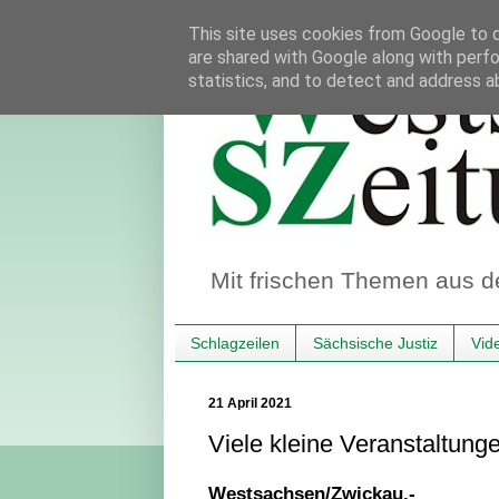
This site uses cookies from Google to de
are shared with Google along with perfo
statistics, and to detect and address a
Mit frischen Themen aus d
Schlagzeilen
Sächsische Justiz
Vid
21 April 2021
Viele kleine Veranstaltun
Westsachsen/Zwickau.-