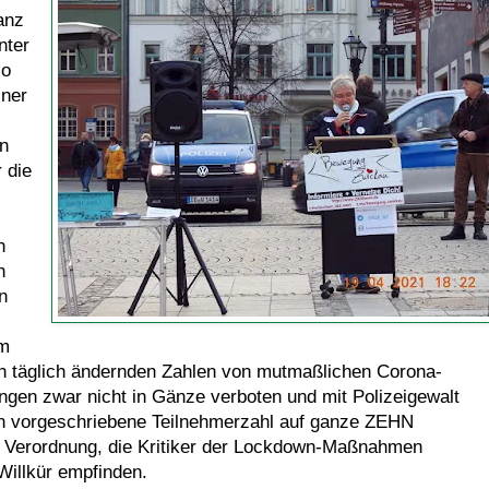
anz
nter
so
iner
n
r die
h
h
n
um
ch täglich ändernden Zahlen von mutmaßlichen Corona-
gen zwar nicht in Gänze verboten und mit Polizeigewalt
en vorgeschriebene Teilnehmerzahl auf ganze ZEHN
 Verordnung, die Kritiker der Lockdown-Maßnahmen
Willkür empfinden.