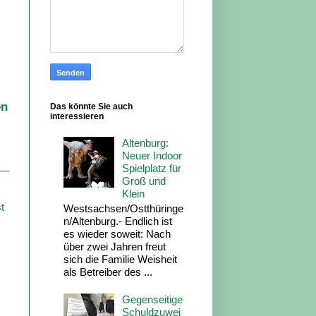
en
Das könnte Sie auch
interessieren
Altenburg:
Neuer Indoor
Spielplatz für
Groß und
Klein
t
Westsachsen/Ostthüringe
n/Altenburg.- Endlich ist
es wieder soweit: Nach
über zwei Jahren freut
sich die Familie Weisheit
als Betreiber des ...
Gegenseitige
Schuldzuwei