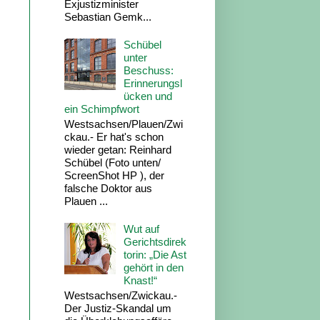
Exjustizminister
Sebastian Gemk...
Schübel
unter
Beschuss:
Erinnerungsl
ücken und
ein Schimpfwort
Westsachsen/Plauen/Zwi
ckau.- Er hat's schon
wieder getan: Reinhard
Schübel (Foto unten/
ScreenShot HP ), der
falsche Doktor aus
Plauen ...
Wut auf
Gerichtsdirek
torin: „Die Ast
gehört in den
Knast!“
Westsachsen/Zwickau.-
Der Justiz-Skandal um