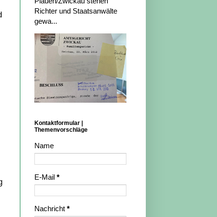
Plauen/Zwickau stehen
Richter und Staatsanwälte
d
gewa...
Kontaktformular |
Themenvorschläge
Name
E-Mail
*
g
Nachricht
*