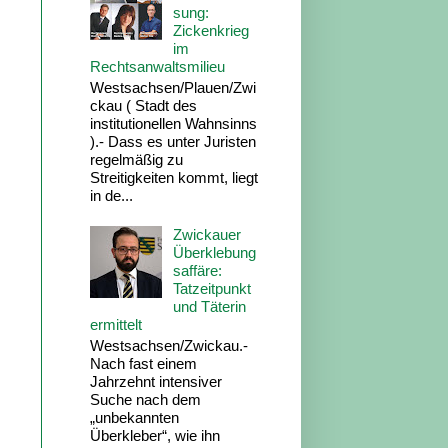
sung:
Zickenkrieg
im
Rechtsanwaltsmilieu
Westsachsen/Plauen/Zwi
ckau ( Stadt des
institutionellen Wahnsinns
).- Dass es unter Juristen
regelmäßig zu
Streitigkeiten kommt, liegt
in de...
Zwickauer
Überklebung
saffäre:
Tatzeitpunkt
und Täterin
ermittelt
Westsachsen/Zwickau.-
Nach fast einem
Jahrzehnt intensiver
Suche nach dem
„unbekannten
Überkleber“, wie ihn