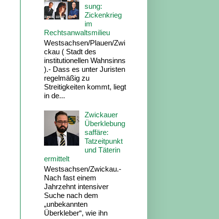
sung:
Zickenkrieg
im
Rechtsanwaltsmilieu
Westsachsen/Plauen/Zwi
ckau ( Stadt des
institutionellen Wahnsinns
).- Dass es unter Juristen
regelmäßig zu
Streitigkeiten kommt, liegt
in de...
Zwickauer
Überklebung
saffäre:
Tatzeitpunkt
und Täterin
ermittelt
Westsachsen/Zwickau.-
Nach fast einem
Jahrzehnt intensiver
Suche nach dem
„unbekannten
Überkleber“, wie ihn