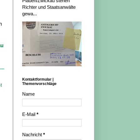
Plauen/Zwickau stehen
Richter und Staatsanwälte
gewa...
m
au
Kontaktformular |
Themenvorschläge
t
Name
E-Mail
*
Nachricht
*