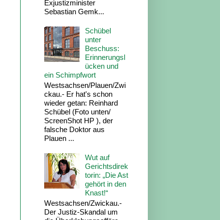
Exjustizminister
Sebastian Gemk...
Schübel
unter
Beschuss:
Erinnerungsl
ücken und
ein Schimpfwort
Westsachsen/Plauen/Zwi
ckau.- Er hat's schon
wieder getan: Reinhard
Schübel (Foto unten/
ScreenShot HP ), der
falsche Doktor aus
Plauen ...
Wut auf
Gerichtsdirek
torin: „Die Ast
gehört in den
Knast!“
Westsachsen/Zwickau.-
Der Justiz-Skandal um