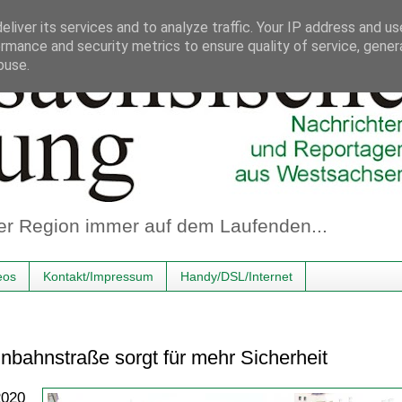
liver its services and to analyze traffic. Your IP address and u
rmance and security metrics to ensure quality of service, gene
buse.
er Region immer auf dem Laufenden...
eos
Kontakt/Impressum
Handy/DSL/Internet
nbahnstraße sorgt für mehr Sicherheit
2020