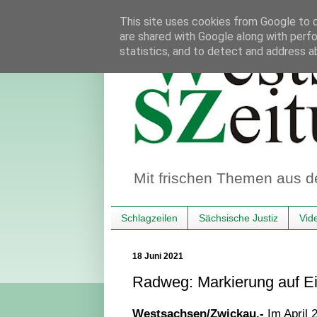
This site uses cookies from Google to de
are shared with Google along with perfo
statistics, and to detect and address a
Mit frischen Themen aus d
Schlagzeilen
Sächsische Justiz
Vid
18 Juni 2021
Radweg: Markierung auf Ei
Westsachsen/Zwickau.-
Im April 