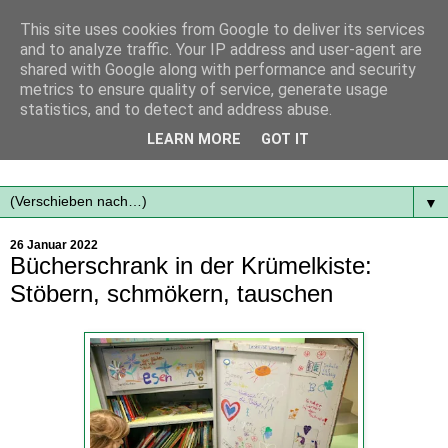
This site uses cookies from Google to deliver its services
and to analyze traffic. Your IP address and user-agent are
shared with Google along with performance and security
metrics to ensure quality of service, generate usage
statistics, and to detect and address abuse.
Mit frischen Themen aus der Region immer auf dem
LEARN MORE
GOT IT
Laufenden...
▼
26 Januar 2022
Bücherschrank in der Krümelkiste:
Stöbern, schmökern, tauschen