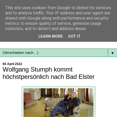
This site uses cookies from Google to deliver its services
and to analyze traffic. Your IP address and user-agent are
shared with Google along with performance and security
metrics to ensure quality of service, generate usage
statistics, and to detect and address abuse.
Mit frischen Themen aus der Region immer auf dem
LEARN MORE
GOT IT
Laufenden...
▼
06 April 2022
Wolfgang Stumph kommt
höchstpersönlich nach Bad Elster