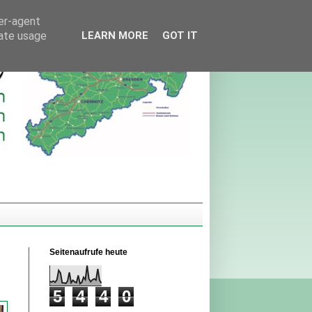
ser-agent
rate usage
LEARN MORE
GOT IT
Seitenaufrufe heute
5
4
4
0