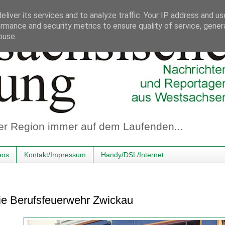
liver its services and to analyze traffic. Your IP address and u
rmance and security metrics to ensure quality of service, gene
buse.
er Region immer auf dem Laufenden...
eos
Kontakt/Impressum
Handy/DSL/Internet
ie Berufsfeuerwehr Zwickau