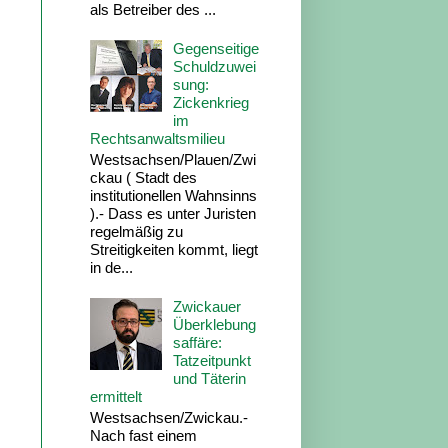
als Betreiber des ...
Gegenseitige
Schuldzuwei
sung:
Zickenkrieg
im
Rechtsanwaltsmilieu
Westsachsen/Plauen/Zwi
ckau ( Stadt des
institutionellen Wahnsinns
).- Dass es unter Juristen
regelmäßig zu
Streitigkeiten kommt, liegt
in de...
Zwickauer
Überklebung
saffäre:
Tatzeitpunkt
und Täterin
ermittelt
Westsachsen/Zwickau.-
Nach fast einem