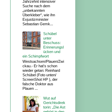
Jahrzehnt intensiver
Suche nach dem
„unbekannten
Überkleber“, wie ihn
Exjustizminister
Sebastian Gemk...
Schübel
unter
Beschuss:
Erinnerungsl
ücken und
ein Schimpfwort
Westsachsen/Plauen/Zwi
ckau.- Er hat's schon
wieder getan: Reinhard
Schübel (Foto unten/
ScreenShot HP ), der
falsche Doktor aus
Plauen ...
Wut auf
Gerichtsdirek
torin: „Die Ast
gehört in den