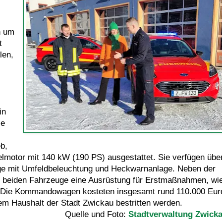
h um
t
len,
in
ce
eb,
lmotor mit 140 kW (190 PS) ausgestattet. Sie verfügen übe
age mit Umfeldbeleuchtung und Heckwarnanlage. Neben der
 beiden Fahrzeuge eine Ausrüstung für Erstmaßnahmen, wi
 Die Kommandowagen kosteten insgesamt rund 110.000 Eur
m Haushalt der Stadt Zwickau bestritten werden.
Quelle und Foto:
Stadtverwaltung Zwick