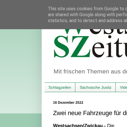
This site uses cookies from Google to de
are shared with Google along with perfo
statistics, and to detect and address a
Mit frischen Themen aus d
Schlagzeilen
Sächsische Justiz
Vid
16 Dezember 2022
Zwei neue Fahrzeuge für d
Westsachsen/Zwickau.-
Die