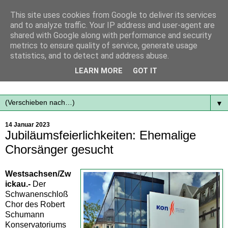
This site uses cookies from Google to deliver its services
and to analyze traffic. Your IP address and user-agent are
shared with Google along with performance and security
metrics to ensure quality of service, generate usage
statistics, and to detect and address abuse.
Mit frischen Themen aus der Region immer auf dem
LEARN MORE
GOT IT
Laufenden...
▼
14 Januar 2023
Jubiläumsfeierlichkeiten: Ehemalige
Chorsänger gesucht
Westsachsen/Zw
ickau.-
Der
Schwanenschloß
Chor des Robert
Schumann
Konservatoriums