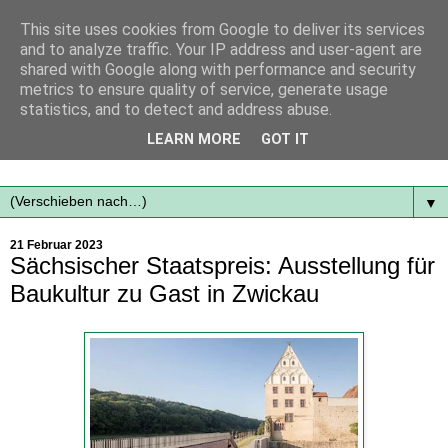
This site uses cookies from Google to deliver its services
and to analyze traffic. Your IP address and user-agent are
shared with Google along with performance and security
metrics to ensure quality of service, generate usage
statistics, and to detect and address abuse.
Mit frischen Themen aus der Region immer auf dem
LEARN MORE
GOT IT
Laufenden...
▼
21 Februar 2023
Sächsischer Staatspreis: Ausstellung für
Baukultur zu Gast in Zwickau