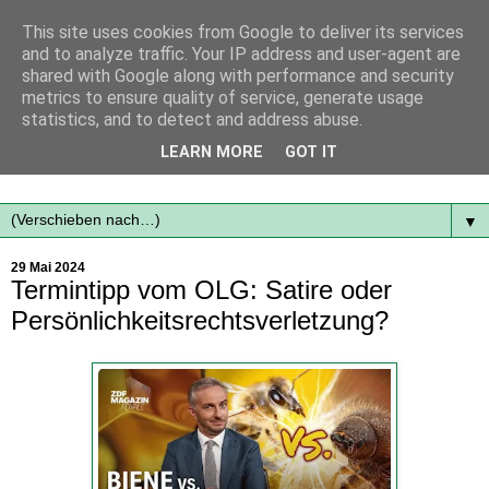
This site uses cookies from Google to deliver its services
and to analyze traffic. Your IP address and user-agent are
shared with Google along with performance and security
metrics to ensure quality of service, generate usage
statistics, and to detect and address abuse.
Mit frischen Themen aus der Region immer auf dem
LEARN MORE
GOT IT
Laufenden...
▼
29 Mai 2024
Termintipp vom OLG: Satire oder
Persönlichkeitsrechtsverletzung?