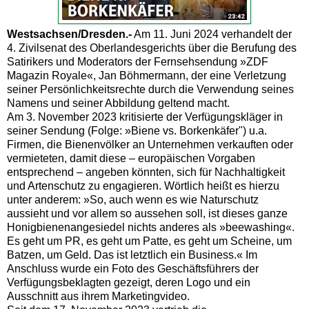
Westsachsen/Dresden.-
Am 11. Juni 2024 verhandelt der
4. Zivilsenat des Oberlandesgerichts über die Berufung des
Satirikers und Moderators der Fernsehsendung »ZDF
Magazin Royale«, Jan Böhmermann, der eine Verletzung
seiner Persönlichkeitsrechte durch die Verwendung seines
Namens und seiner Abbildung geltend macht.
Am 3. November 2023 kritisierte der Verfügungskläger in
seiner Sendung (Folge: »Biene vs. Borkenkäfer") u.a.
Firmen, die Bienenvölker an Unternehmen verkauften oder
vermieteten, damit diese – europäischen Vorgaben
entsprechend – angeben könnten, sich für Nachhaltigkeit
und Artenschutz zu engagieren. Wörtlich heißt es hierzu
unter anderem: »So, auch wenn es wie Naturschutz
aussieht und vor allem so aussehen soll, ist dieses ganze
Honigbienenangesiedel nichts anderes als »beewashing«.
Es geht um PR, es geht um Patte, es geht um Scheine, um
Batzen, um Geld. Das ist letztlich ein Business.« Im
Anschluss wurde ein Foto des Geschäftsführers der
Verfügungsbeklagten gezeigt, deren Logo und ein
Ausschnitt aus ihrem Marketingvideo.