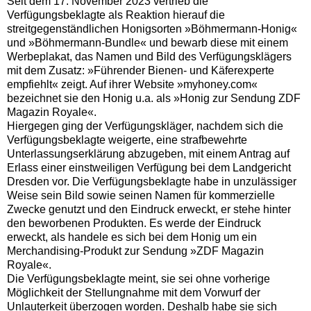
Seit dem 17. November 2023 vertrieb die
Verfügungsbeklagte als Reaktion hierauf die
streitgegenständlichen Honigsorten »Böhmermann-Honig«
und »Böhmermann-Bundle« und bewarb diese mit einem
Werbeplakat, das Namen und Bild des Verfügungsklägers
mit dem Zusatz: »Führender Bienen- und Käferexperte
empfiehlt« zeigt. Auf ihrer Website »myhoney.com«
bezeichnet sie den Honig u.a. als »Honig zur Sendung ZDF
Magazin Royale«.
Hiergegen ging der Verfügungskläger, nachdem sich die
Verfügungsbeklagte weigerte, eine strafbewehrte
Unterlassungserklärung abzugeben, mit einem Antrag auf
Erlass einer einstweiligen Verfügung bei dem Landgericht
Dresden vor. Die Verfügungsbeklagte habe in unzulässiger
Weise sein Bild sowie seinen Namen für kommerzielle
Zwecke genutzt und den Eindruck erweckt, er stehe hinter
den beworbenen Produkten. Es werde der Eindruck
erweckt, als handele es sich bei dem Honig um ein
Merchandising-Produkt zur Sendung »ZDF Magazin
Royale«.
Die Verfügungsbeklagte meint, sie sei ohne vorherige
Möglichkeit der Stellungnahme mit dem Vorwurf der
Unlauterkeit überzogen worden. Deshalb habe sie sich