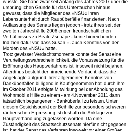
wusste. Sie habe zwar seit Anfang des Jahres 2007 über die
ursprünglichen Gründe für das Untertauchen hinaus
gewusst, dass die Mitglieder des »NSU« ihren
Lebensunterhalt durch Raubüberfälle finanzierten. Nach
Auffassung des Senats liegen jedoch - trotz ihres seit der
zweiten Jahreshälfte 2006 engen freundschaftlichen
Verhältnisses zu Beate Zschäpe - keine hinreichenden
Indizien dafür vor, dass Susan E. auch Kenntnis von den
Morden des »NSU« hatte.
Trotz gewisser Verdachtsmomente konnte der Senat eine
Verurteilungswahrscheinlichkeit, die Voraussetzung für die
Eröffnung des Hauptverfahrens ist, insoweit nicht bejahen.
Allerdings besteht der hinreichende Verdacht, dass die
Angeklagte aufgrund ihrer allgemeinen Kenntnis von
Banküberfällen billigend in Kauf genommen hat, durch ihre
im Oktober 2011 erfolgte Mitwirkung bei der Abholung des
Wohnmobils Hilfe zu einem - am 4.November 2011 dann
tatsächlich begangenen - Banküberfall zu leisten. Unter
diesem Gesichtspunkt der Beihilfe zur besonders schweren
räuberischen Erpressung ist deshalb die Anklage zur
Hauptverhandlung zugelassen worden. Da eine
Zuständigkeit des Staatsschutzsenats hierfür nicht gegeben
ist, hat der Senat das Verfahren insoweit vor einer Großen