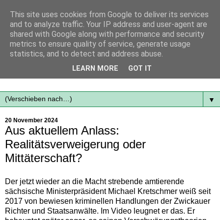
This site uses cookies from Google to deliver its services
and to analyze traffic. Your IP address and user-agent are
shared with Google along with performance and security
metrics to ensure quality of service, generate usage
statistics, and to detect and address abuse.
Mit frischen Themen aus der Region immer auf dem
LEARN MORE
GOT IT
Laufenden...
▼
20 November 2024
Aus aktuellem Anlass:
Realitätsverweigerung oder
Mittäterschaft?
Der jetzt wieder an die Macht strebende amtierende
sächsische Ministerpräsident Michael Kretschmer weiß seit
2017 von bewiesen kriminellen Handlungen der Zwickauer
Richter und Staatsanwälte. Im Video leugnet er das. Er