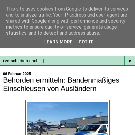
This site uses cookies from Google to deliver its services
and to analyze traffic. Your IP address and user-agent are
shared with Google along with performance and security
metrics to ensure quality of service, generate usage
statistics, and to detect and address abuse.
Mit frischen Themen aus der Region immer auf dem
LEARN MORE
GOT IT
Laufenden...
▼
06 Februar 2025
Behörden ermitteln: Bandenmäßiges
Einschleusen von Ausländern