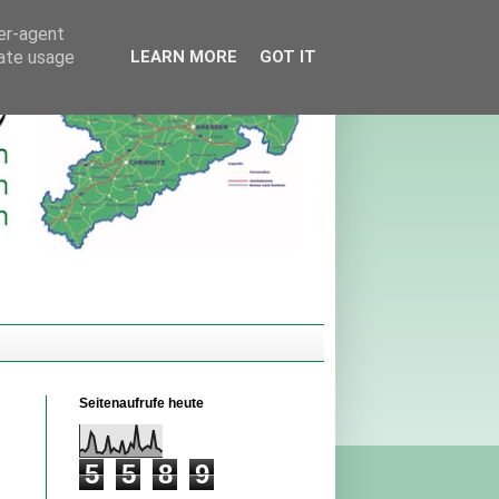
ser-agent
rate usage
LEARN MORE
GOT IT
Seitenaufrufe heute
5
5
8
9