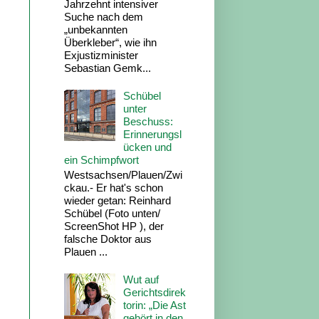
Jahrzehnt intensiver
Suche nach dem
„unbekannten
Überkleber“, wie ihn
Exjustizminister
Sebastian Gemk...
Schübel
unter
Beschuss:
Erinnerungsl
ücken und
ein Schimpfwort
Westsachsen/Plauen/Zwi
ckau.- Er hat's schon
wieder getan: Reinhard
Schübel (Foto unten/
ScreenShot HP ), der
falsche Doktor aus
Plauen ...
Wut auf
Gerichtsdirek
torin: „Die Ast
gehört in den