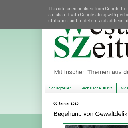
This site uses cookies from Google to de
are shared with Google along with perfo
statistics, and to detect and address a
Mit frischen Themen aus d
Schlagzeilen
Sächsische Justiz
Vid
06 Januar 2026
Begehung von Gewaltdelikt