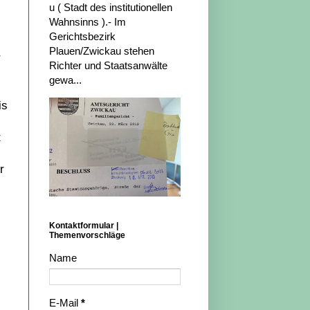
u ( Stadt des institutionellen
Wahnsinns ).- Im
Gerichtsbezirk
Plauen/Zwickau stehen
r
Richter und Staatsanwälte
gewa...
is
t
r
Kontaktformular |
Themenvorschläge
Name
E-Mail
*