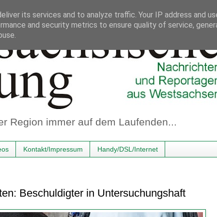
liver its services and to analyze traffic. Your IP address and u
rmance and security metrics to ensure quality of service, gene
buse.
er Region immer auf dem Laufenden...
eos
Kontakt/Impressum
Handy/DSL/Internet
en: Beschuldigter in Untersuchungshaft