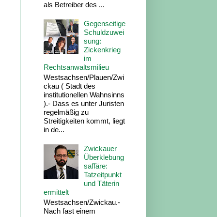
als Betreiber des ...
Gegenseitige
Schuldzuwei
sung:
Zickenkrieg
im
Rechtsanwaltsmilieu
Westsachsen/Plauen/Zwi
ckau ( Stadt des
institutionellen Wahnsinns
).- Dass es unter Juristen
regelmäßig zu
Streitigkeiten kommt, liegt
in de...
Zwickauer
Überklebung
saffäre:
Tatzeitpunkt
und Täterin
ermittelt
Westsachsen/Zwickau.-
Nach fast einem