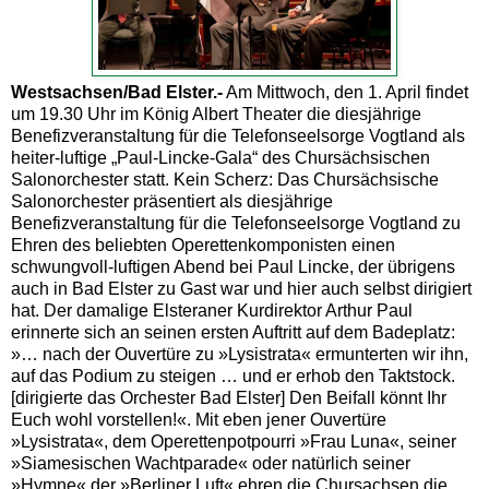
Westsachsen/Bad Elster.-
Am Mittwoch, den 1. April findet
um 19.30 Uhr im König Albert Theater die diesjährige
Benefizveranstaltung für die Telefonseelsorge Vogtland als
heiter-luftige „Paul-Lincke-Gala“ des Chursächsischen
Salonorchester statt. Kein Scherz: Das Chursächsische
Salonorchester präsentiert als diesjährige
Benefizveranstaltung für die Telefonseelsorge Vogtland zu
Ehren des beliebten Operettenkomponisten einen
schwungvoll-luftigen Abend bei Paul Lincke, der übrigens
auch in Bad Elster zu Gast war und hier auch selbst dirigiert
hat. Der damalige Elsteraner Kurdirektor Arthur Paul
erinnerte sich an seinen ersten Auftritt auf dem Badeplatz:
»… nach der Ouvertüre zu »Lysistrata« ermunterten wir ihn,
auf das Podium zu steigen … und er erhob den Taktstock.
[dirigierte das Orchester Bad Elster] Den Beifall könnt Ihr
Euch wohl vorstellen!«. Mit eben jener Ouvertüre
»Lysistrata«, dem Operettenpotpourri »Frau Luna«, seiner
»Siamesischen Wachtparade« oder natürlich seiner
»Hymne« der »Berliner Luft« ehren die Chursachsen die