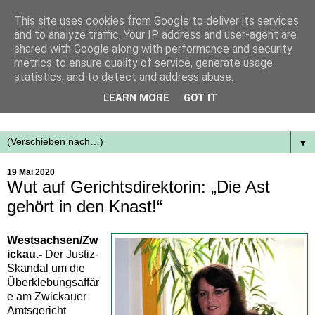
This site uses cookies from Google to deliver its services
and to analyze traffic. Your IP address and user-agent are
shared with Google along with performance and security
metrics to ensure quality of service, generate usage
statistics, and to detect and address abuse.
Mit frischen Themen aus der Region immer auf dem
LEARN MORE
GOT IT
Laufenden...
▼
19 Mai 2020
Wut auf Gerichtsdirektorin: „Die Ast
gehört in den Knast!“
Westsachsen/Zw
ickau.-
Der Justiz-
Skandal um die
Überklebungsaffär
e am Zwickauer
Amtsgericht