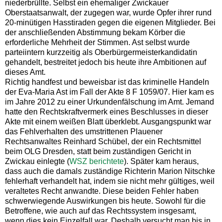
niederbrüllte. Selbst ein ehemaliger Zwickauer
Oberstaatsanwalt, der zugegen war, wurde Opfer ihrer rund
20-minütigen Hasstiraden gegen die eigenen Mitglieder. Bei
der anschließenden Abstimmung bekam Körber die
erforderliche Mehrheit der Stimmen. Ast selbst wurde
parteiintern kurzzeitig als Oberbürgermeisterkandidatin
gehandelt, bestreitet jedoch bis heute ihre Ambitionen auf
dieses Amt.
Richtig handfest und beweisbar ist das kriminelle Handeln
der Eva-Maria Ast im Fall der Akte 8 F 1059/07. Hier kam es
im Jahre 2012 zu einer Urkundenfälschung im Amt. Jemand
hatte den Rechtskraftvermerk eines Beschlusses in dieser
Akte mit einem weißen Blatt überklebt. Ausgangspunkt war
das Fehlverhalten des umstrittenen Plauener
Rechtsanwaltes Reinhard Schübel, der ein Rechtsmittel
beim OLG Dresden, statt beim zuständigen Gericht in
Zwickau einlegte (
WSZ berichtete
). Später kam heraus,
dass auch die damals zuständige Richterin Marion Nitschke
fehlerhaft verhandelt hat, indem sie nicht mehr gültiges, weil
veraltetes Recht anwandte. Diese beiden Fehler haben
schwerwiegende Auswirkungen bis heute. Sowohl für die
Betroffene, wie auch auf das Rechtssystem insgesamt,
wenn dies kein Einzelfall war. Deshalb versucht man bis in