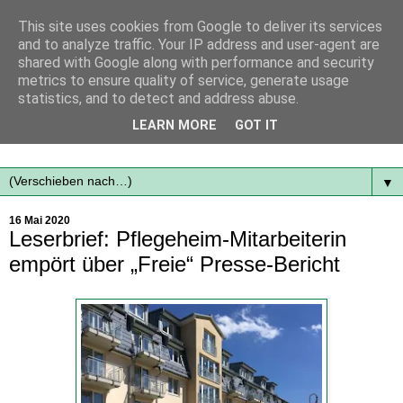
This site uses cookies from Google to deliver its services
and to analyze traffic. Your IP address and user-agent are
shared with Google along with performance and security
metrics to ensure quality of service, generate usage
statistics, and to detect and address abuse.
Mit frischen Themen aus der Region immer auf dem
LEARN MORE
GOT IT
Laufenden...
▼
16 Mai 2020
Leserbrief: Pflegeheim-Mitarbeiterin
empört über „Freie“ Presse-Bericht