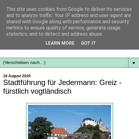
This site uses cookies from Google to deliver its services
and to analyze traffic. Your IP address and user-agent are
shared with Google along with performance and security
metrics to ensure quality of service, generate usage
statistics, and to detect and address abuse.
Mit frischen Themen aus der Region immer auf dem
LEARN MORE
GOT IT
Laufenden...
▼
18 August 2020
Stadtführung für Jedermann: Greiz -
fürstlich vogtländisch