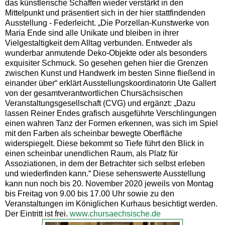
das künstlerische Schaffen wieder verstärkt in den
Mittelpunkt und präsentiert sich in der hier stattfindenden
Ausstellung - Federleicht. „Die Porzellan-Kunstwerke von
Maria Ende sind alle Unikate und bleiben in ihrer
Vielgestaltigkeit dem Alltag verbunden. Entweder als
wunderbar anmutende Deko-Objekte oder als besonders
exquisiter Schmuck. So gesehen gehen hier die Grenzen
zwischen Kunst und Handwerk im besten Sinne fließend in
einander über“ erklärt Ausstellungskoordinatorin Ute Gallert
von der gesamtverantwortlichen Chursächsischen
Veranstaltungsgesellschaft (CVG) und ergänzt: „Dazu
lassen Reiner Endes grafisch ausgeführte Verschlingungen
einen wahren Tanz der Formen erkennen, was sich im Spiel
mit den Farben als scheinbar bewegte Oberfläche
widerspiegelt. Diese bekommt so Tiefe führt den Blick in
einen scheinbar unendlichen Raum, als Platz für
Assoziationen, in dem der Betrachter sich selbst erleben
und wiederfinden kann.“ Diese sehenswerte Ausstellung
kann nun noch bis 20. November 2020 jeweils von Montag
bis Freitag von 9.00 bis 17.00 Uhr sowie zu den
Veranstaltungen im Königlichen Kurhaus besichtigt werden.
Der Eintritt ist frei.
www.chursaechsische.de