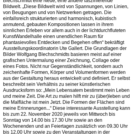
Blechschmidt eine Neue, eine andere faszinierende
Bildwelt. „Diese Bildwelt wird von Spannungen, von Linien,
von Beugungen und von Netzwerken getragen. Die
einfallsreich strukturierten und harmonisch, kubistisch
anmutend, gebauten Kompositionen lassen in ihrem
sinnlichen Erleben vor allem auch in der lichtdurchfluteten
KunstWandelhalle einen unendlichen Raum für
phantasievolles Entdecken und Begehen offen“ bekräftigt
Ausstellungskoordinatorin Ute Gallert. Die Grundlagen der
Bilder Wolfgang Blechschmidts basieren meist auf einer
grafischen Untermalung einer Zeichnung, Collage oder
eines Fotos. Nicht nur Gegenständlichkeit, sondern auch
zeichenhafte Formen, Körper und Volumenformen werden
aus der Gestaltung heraus entwickelt und definiert. Er selbst
beschreibt sein Verhältnis zu seiner künstlerischen
Ausdrucksform so: „Mein Lebensatem bestimmt mein Leben
und meine Zeit. Die Art zu malen hilft mir zu (über)leben und
die Malfläche ist mein Jetzt. Die Formen der Flächen sind
meine Erinnerungen...“ Diese interessante Ausstellung kann
bis zum 22. November 2020 jeweils von Mittwoch bis
Sonntag von 14.00 bis 17.30 Uhr sowie an den
Wochenenden und an Feiertagen zusätzlich von 09.30 Uhr
bis 12.00 Uhr sowie zu den Veranstaltungen in der