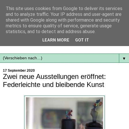
This site uses cookies from Google to deliver its services
and to analyze traffic. Your IP address and user-agent are
shared with Google along with performance and security
metrics to ensure quality of service, generate usage
statistics, and to detect and address abuse.
Mit frischen Themen aus der Region immer auf dem
LEARN MORE
GOT IT
Laufenden...
▼
17 September 2020
Zwei neue Ausstellungen eröffnet:
Federleichte und bleibende Kunst