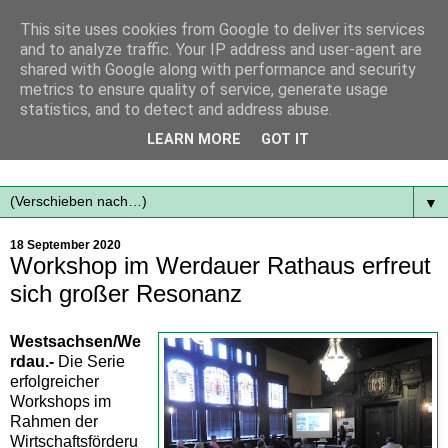
This site uses cookies from Google to deliver its services
and to analyze traffic. Your IP address and user-agent are
shared with Google along with performance and security
metrics to ensure quality of service, generate usage
statistics, and to detect and address abuse.
Mit frischen Themen aus der Region immer auf dem
LEARN MORE
GOT IT
Laufenden...
▼
18 September 2020
Workshop im Werdauer Rathaus erfreut
sich großer Resonanz
Westsachsen/We
rdau.-
Die Serie
erfolgreicher
Workshops im
Rahmen der
Wirtschaftsförderu