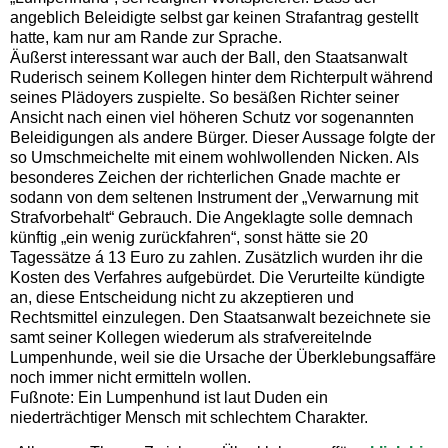
angeblich Beleidigte selbst gar keinen Strafantrag gestellt
hatte, kam nur am Rande zur Sprache.
Äußerst interessant war auch der Ball, den Staatsanwalt
Ruderisch seinem Kollegen hinter dem Richterpult während
seines Plädoyers zuspielte. So besäßen Richter seiner
Ansicht nach einen viel höheren Schutz vor sogenannten
Beleidigungen als andere Bürger. Dieser Aussage folgte der
so Umschmeichelte mit einem wohlwollenden Nicken. Als
besonderes Zeichen der richterlichen Gnade machte er
sodann von dem seltenen Instrument der „Verwarnung mit
Strafvorbehalt“ Gebrauch. Die Angeklagte solle demnach
künftig „ein wenig zurückfahren“, sonst hätte sie 20
Tagessätze á 13 Euro zu zahlen. Zusätzlich wurden ihr die
Kosten des Verfahres aufgebürdet. Die Verurteilte kündigte
an, diese Entscheidung nicht zu akzeptieren und
Rechtsmittel einzulegen. Den Staatsanwalt bezeichnete sie
samt seiner Kollegen wiederum als strafvereitelnde
Lumpenhunde, weil sie die Ursache der Überklebungsaffäre
noch immer nicht ermitteln wollen.
Fußnote: Ein Lumpenhund ist laut Duden ein
niederträchtiger Mensch mit schlechtem Charakter.