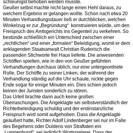
schleunigst behoben werden musste.
Geußer selbst machte nicht lange einen Hehl daraus, zu
welchem Ergebnis er gelangen wollte. Schon nach etwa 20
Minuten Verhandlungsdauer ließ er durchblicken, welchen
Winkelzug er zur „Begründung“ konstruieren würde, um den
Freispruch des Amtsgerichts ins Gegenteil zu verkehren. So
bestünde schließlich ein Unterschied zwischen einer
„rechtlichen“ und einer „formalen“ Beleidigung, womit er dem
anklagenden Staatsanwalt Christian Ruderisch die
passenden Stichworte frei Haus lieferte. Die anwesenden
Schöffen spielten, wie in den von Geußer geführten
Verhandlungen durchaus üblich, nur eine untergeordnete
Rolle. Der Schöffe zu seiner Linken, der während der
Verhandlung ständig auf die Uhr schaute, nickte gegen
Ende sogar für einige Minuten ein. Dies schien jedoch
keinen der Juristen sonderlich zu stören.
Das Urteil brachte dann auch keine großen
Überraschungen. Die Angeklagte sei selbstverständlich der
Richterbeleidigung schuldig und der erstinstanzliche
Freispruch wird somit aufgehoben. Dass die Angeklagte
geäußert hatte, Richter Adolf Lindenberger sei nur im Falle
des Begehens oder Duldens von Straftaten ein
„Lumpenhund“, sei lediglich Wortspielerei. Dass der