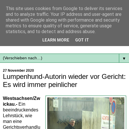
This site uses cookies from Google to deliver its services
and to analyze traffic. Your IP address and user-agent are
shared with Google along with performance and security
metrics to ensure quality of service, generate usage
statistics, and to detect and address abuse.
Mit frischen Themen aus der Region immer auf dem
LEARN MORE
GOT IT
Laufenden...
▼
27 November 2020
Lumpenhund-Autorin wieder vor Gericht:
Es wird immer peinlicher
Westsachsen/Zw
ickau.-
Ein
beeindruckendes
Lehrstück, wie
man eine
Gerichtsverhandlu