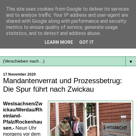
This site uses cookies from Google to deliver its services
and to analyze traffic. Your IP address and user-agent are
shared with Google along with performance and security
metrics to ensure quality of service, generate usage
statistics, and to detect and address abuse.
Mit frischen Themen aus der Region immer auf dem
LEARN MORE
GOT IT
Laufenden...
▼
17 November 2020
Mandantenverrat und Prozessbetrug:
Die Spur führt nach Zwickau
Westsachsen/Zw
ickau/Werdau/Rh
einland-
Pfalz/Rockenhau
sen.-
Neun Uhr
morgens vor dem