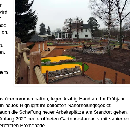
r
wird
“
nde
ich,
zu
en,
.
mens
us übernommen hatten, legen kräftig Hand an. Im Frühjahr
ein neues Highlight im beliebten Naherholungsgebiet
 auch die Schaffung neuer Arbeitsplätze am Standort gehen.
Anfang 2020 neu eröffneten Gartenrestaurants mit sanierten
rierefreien Promenade.