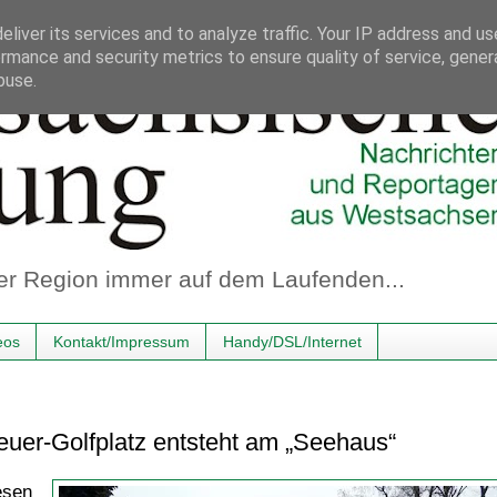
liver its services and to analyze traffic. Your IP address and u
rmance and security metrics to ensure quality of service, gene
buse.
er Region immer auf dem Laufenden...
eos
Kontakt/Impressum
Handy/DSL/Internet
euer-Golfplatz entsteht am „Seehaus“
esen