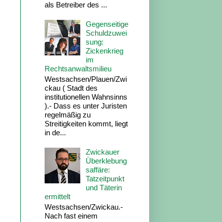
als Betreiber des ...
Gegenseitige
Schuldzuwei
sung:
Zickenkrieg
im
Rechtsanwaltsmilieu
Westsachsen/Plauen/Zwi
ckau ( Stadt des
institutionellen Wahnsinns
).- Dass es unter Juristen
regelmäßig zu
Streitigkeiten kommt, liegt
in de...
Zwickauer
Überklebung
saffäre:
Tatzeitpunkt
und Täterin
ermittelt
Westsachsen/Zwickau.-
Nach fast einem