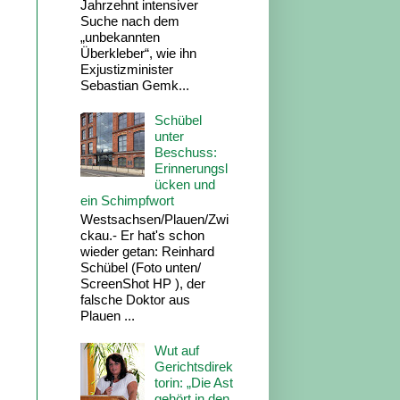
Jahrzehnt intensiver
Suche nach dem
„unbekannten
Überkleber“, wie ihn
Exjustizminister
Sebastian Gemk...
Schübel
unter
Beschuss:
Erinnerungsl
ücken und
ein Schimpfwort
Westsachsen/Plauen/Zwi
ckau.- Er hat's schon
wieder getan: Reinhard
Schübel (Foto unten/
ScreenShot HP ), der
falsche Doktor aus
Plauen ...
Wut auf
Gerichtsdirek
torin: „Die Ast
gehört in den