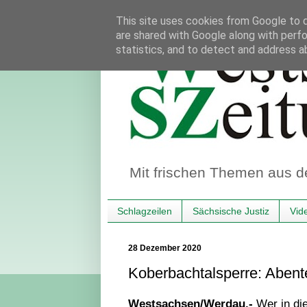
This site uses cookies from Google to de
are shared with Google along with perfo
statistics, and to detect and address a
Mit frischen Themen aus d
Schlagzeilen
Sächsische Justiz
Vid
28 Dezember 2020
Koberbachtalsperre: Abent
Westsachsen/Werdau.-
Wer in di