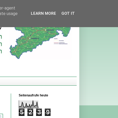
ser-agent
rate usage
LEARN MORE
GOT IT
Seitenaufrufe heute
5
2
3
9