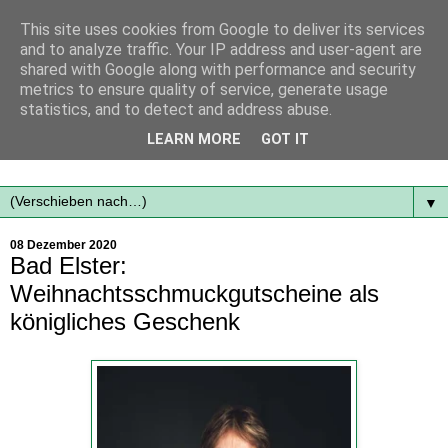
This site uses cookies from Google to deliver its services
and to analyze traffic. Your IP address and user-agent are
shared with Google along with performance and security
metrics to ensure quality of service, generate usage
statistics, and to detect and address abuse.
Mit frischen Themen aus der Region immer auf dem
LEARN MORE
GOT IT
Laufenden...
▼
08 Dezember 2020
Bad Elster:
Weihnachtsschmuckgutscheine als
königliches Geschenk