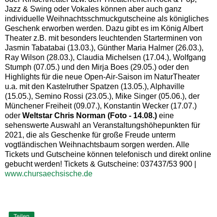
Jazz & Swing oder Vokales können aber auch ganz
individuelle Weihnachtsschmuckgutscheine als königliches
Geschenk erworben werden. Dazu gibt es im König Albert
Theater z.B. mit besonders leuchtenden Starterminen von
Jasmin Tabatabai (13.03.), Günther Maria Halmer (26.03.),
Ray Wilson (28.03.), Claudia Michelsen (17.04.), Wolfgang
Stumph (07.05.) und den Mirja Boes (29.05.) oder den
Highlights für die neue Open-Air-Saison im NaturTheater
u.a. mit den Kastelruther Spatzen (13.05.), Alphaville
(15.05.), Semino Rossi (23.05.), Mike Singer (05.06.), der
Münchener Freiheit (09.07.), Konstantin Wecker (17.07.)
oder
Weltstar Chris Norman (Foto - 14.08.)
eine
sehenswerte Auswahl an Veranstaltungshöhepunkten für
2021, die als Geschenke für große Freude unterm
vogtländischen Weihnachtsbaum sorgen werden. Alle
Tickets und Gutscheine können telefonisch und direkt online
gebucht werden! Tickets & Gutscheine: 037437/53 900 |
www.chursaechsische.de
Teilen