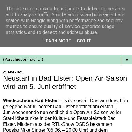
This site uses cookies from Google to deliver its services
and to analyze traffic. Your IP address and user-agent are
shared with Google along with performance and security
metrics to ensure quality of service, generate usage
statistics, and to detect and address abuse.
Mit frischen Themen aus der Region immer auf dem
LEARN MORE
GOT IT
Laufenden...
▼
21 Mai 2021
Neustart in Bad Elster: Open-Air-Saison
wird am 5. Juni eröffnet
Westsachsen/Bad Elster.-
Es ist soweit: Das wunderschön
gelegene NaturTheater Bad Elster eröffnet am ersten
Juniwochenende nun endlich die Open-Air-Saison voller
Star-Höhepunkte in der Kultur- und Festspielstadt Bad
Elster. Mit dem aus der RTL-Show DSDS bekannten
Popstar Mike Singer (05.06. – 20.00 Uhr) und dem