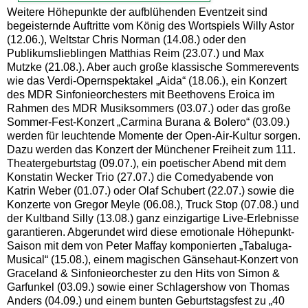
Weitere Höhepunkte der aufblühenden Eventzeit sind
begeisternde Auftritte vom König des Wortspiels Willy Astor
(12.06.), Weltstar Chris Norman (14.08.) oder den
Publikumslieblingen Matthias Reim (23.07.) und Max
Mutzke (21.08.). Aber auch große klassische Sommerevents
wie das Verdi-Opernspektakel „Aida“ (18.06.), ein Konzert
des MDR Sinfonieorchesters mit Beethovens Eroica im
Rahmen des MDR Musiksommers (03.07.) oder das große
Sommer-Fest-Konzert „Carmina Burana & Bolero“ (03.09.)
werden für leuchtende Momente der Open-Air-Kultur sorgen.
Dazu werden das Konzert der Münchener Freiheit zum 111.
Theatergeburtstag (09.07.), ein poetischer Abend mit dem
Konstatin Wecker Trio (27.07.) die Comedyabende von
Katrin Weber (01.07.) oder Olaf Schubert (22.07.) sowie die
Konzerte von Gregor Meyle (06.08.), Truck Stop (07.08.) und
der Kultband Silly (13.08.) ganz einzigartige Live-Erlebnisse
garantieren. Abgerundet wird diese emotionale Höhepunkt-
Saison mit dem von Peter Maffay komponierten „Tabaluga-
Musical“ (15.08.), einem magischen Gänsehaut-Konzert von
Graceland & Sinfonieorchester zu den Hits von Simon &
Garfunkel (03.09.) sowie einer Schlagershow von Thomas
Anders (04.09.) und einem bunten Geburtstagsfest zu „40