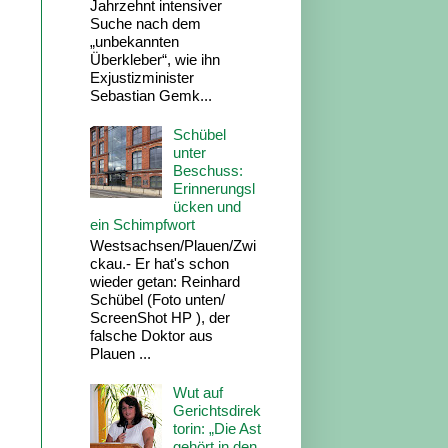
Jahrzehnt intensiver
Suche nach dem
„unbekannten
Überkleber“, wie ihn
Exjustizminister
Sebastian Gemk...
Schübel
unter
Beschuss:
Erinnerungsl
ücken und
ein Schimpfwort
Westsachsen/Plauen/Zwi
ckau.- Er hat's schon
wieder getan: Reinhard
Schübel (Foto unten/
ScreenShot HP ), der
falsche Doktor aus
Plauen ...
Wut auf
Gerichtsdirek
torin: „Die Ast
gehört in den