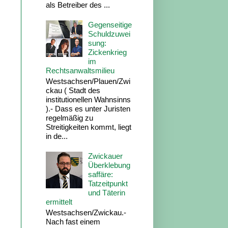
als Betreiber des ...
Gegenseitige
Schuldzuwei
sung:
Zickenkrieg
im
Rechtsanwaltsmilieu
Westsachsen/Plauen/Zwi
ckau ( Stadt des
institutionellen Wahnsinns
).- Dass es unter Juristen
regelmäßig zu
Streitigkeiten kommt, liegt
in de...
Zwickauer
Überklebung
saffäre:
Tatzeitpunkt
und Täterin
ermittelt
Westsachsen/Zwickau.-
Nach fast einem