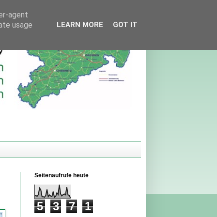
ser-agent
rate usage
LEARN MORE
GOT IT
Seitenaufrufe heute
5
3
7
1