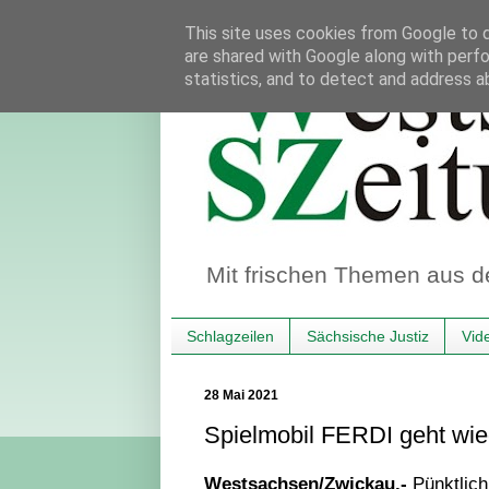
This site uses cookies from Google to de
are shared with Google along with perfo
statistics, and to detect and address a
Mit frischen Themen aus d
Schlagzeilen
Sächsische Justiz
Vid
28 Mai 2021
Spielmobil FERDI geht wied
Westsachsen/Zwickau.-
Pünktlich