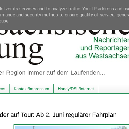
liver its services and to analyze traffic. Your IP address and u
rmance and security metrics to ensure quality of service, gene
buse.
er Region immer auf dem Laufenden...
eos
Kontakt/Impressum
Handy/DSL/Internet
er auf Tour: Ab 2. Juni regulärer Fahrplan