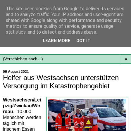
This site uses cookies from Google to deliver its services
and to analyze traffic. Your IP address and user-agent are
shared with Google along with performance and security
metrics to ensure quality of service, generate usage
statistics, and to detect and address abuse.
Mit frischen Themen aus der Region immer auf dem
LEARN MORE
GOT IT
Laufenden...
▼
06 August 2021
Helfer aus Westsachsen unterstützen
Versorgung im Katastrophengebiet
Westsachsen/Lei
pzig/Zwickau/We
rdau.-
10.000
Menschen werden
täglich mit
frischem Essen