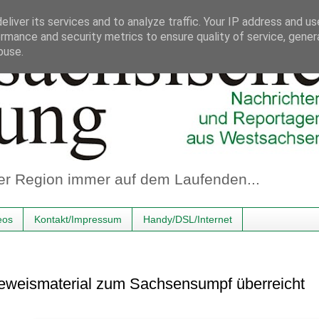
liver its services and to analyze traffic. Your IP address and u
rmance and security metrics to ensure quality of service, gene
buse.
er Region immer auf dem Laufenden...
eos
Kontakt/Impressum
Handy/DSL/Internet
Beweismaterial zum Sachsensumpf überreicht