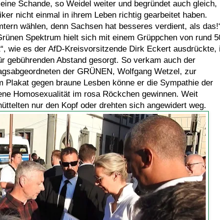
 eine Schande, so Weidel weiter und begründet auch gleich,
iker nicht einmal in ihrem Leben richtig gearbeitet haben.
mtern wählen, denn Sachsen hat besseres verdient, als das!
rünen Spektrum hielt sich mit einem Grüppchen von rund 5
, wie es der AfD-Kreisvorsitzende Dirk Eckert ausdrückte, 
für gebührenden Abstand gesorgt. So verkam auch der
tagsabgeordneten der GRÜNEN, Wolfgang Wetzel, zur
m Plakat gegen braune Lesben könne er die Sympathie der
bene Homosexualität im rosa Röckchen gewinnen. Weit
üttelten nur den Kopf oder drehten sich angewidert weg.