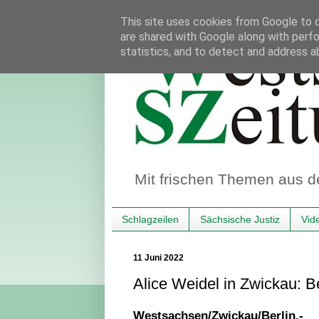
This site uses cookies from Google to de
are shared with Google along with perfo
statistics, and to detect and address a
Mit frischen Themen aus d
Schlagzeilen
Sächsische Justiz
Vid
11 Juni 2022
Alice Weidel in Zwickau: 
Westsachsen/Zwickau/Berlin.-