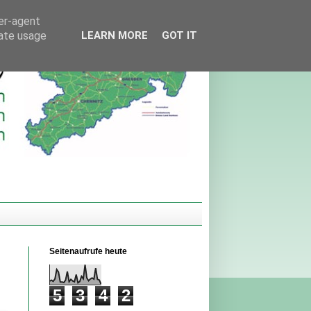
ser-agent
rate usage
LEARN MORE
GOT IT
Seitenaufrufe heute
5
3
4
2