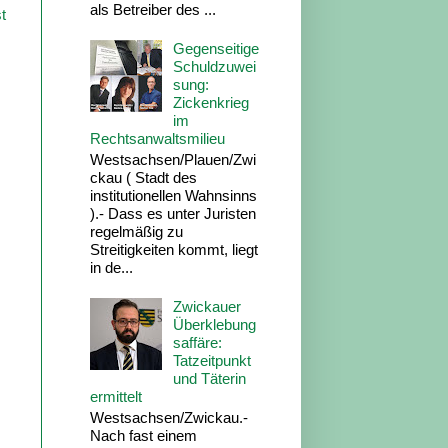
als Betreiber des ...
t
Gegenseitige
Schuldzuwei
sung:
Zickenkrieg
im
Rechtsanwaltsmilieu
Westsachsen/Plauen/Zwi
ckau ( Stadt des
institutionellen Wahnsinns
).- Dass es unter Juristen
regelmäßig zu
Streitigkeiten kommt, liegt
in de...
Zwickauer
Überklebung
saffäre:
Tatzeitpunkt
und Täterin
ermittelt
Westsachsen/Zwickau.-
Nach fast einem