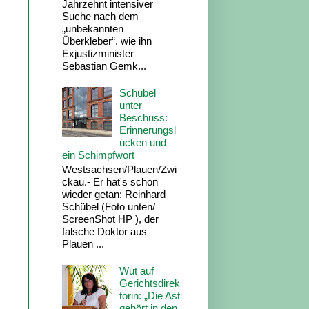
Jahrzehnt intensiver
Suche nach dem
„unbekannten
Überkleber“, wie ihn
Exjustizminister
Sebastian Gemk...
Schübel
unter
Beschuss:
Erinnerungsl
ücken und
ein Schimpfwort
Westsachsen/Plauen/Zwi
ckau.- Er hat's schon
wieder getan: Reinhard
Schübel (Foto unten/
ScreenShot HP ), der
falsche Doktor aus
Plauen ...
Wut auf
Gerichtsdirek
torin: „Die Ast
gehört in den