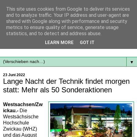
This site uses cookies from Google to deliver its services
and to analyze traffic. Your IP address and user-agent are
shared with Google along with performance and security
metrics to ensure quality of service, generate usage
statistics, and to detect and address abuse.
Mit frischen Themen aus der Region immer auf dem
LEARN MORE
GOT IT
Laufenden...
▼
23 Juni 2022
Lange Nacht der Technik findet morgen
statt: Mehr als 50 Sonderaktionen
Westsachsen/Zw
ickau.-
Die
Westsächsische
Hochschule
Zwickau (WHZ)
und das August