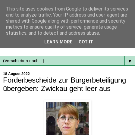
This site uses cookies from Google to deliver its services
and to analyze traffic. Your IP address and user-agent are
shared with Google along with performance and security
metrics to ensure quality of service, generate usage
statistics, and to detect and address abuse.
Mit frischen Themen aus der Region immer auf dem
LEARN MORE
GOT IT
Laufenden...
▼
18 August 2022
Förderbescheide zur Bürgerbeteiligung
übergeben: Zwickau geht leer aus