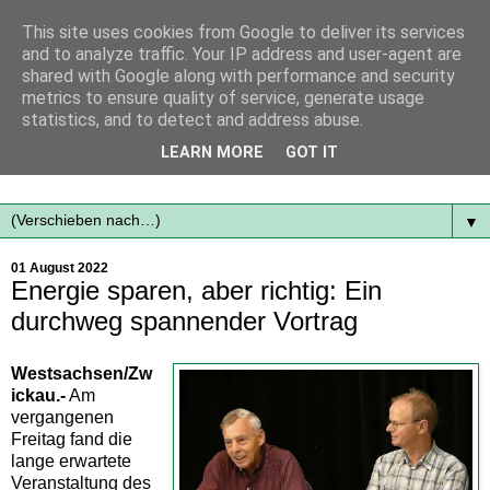
This site uses cookies from Google to deliver its services
and to analyze traffic. Your IP address and user-agent are
shared with Google along with performance and security
metrics to ensure quality of service, generate usage
statistics, and to detect and address abuse.
Mit frischen Themen aus der Region immer auf dem
LEARN MORE
GOT IT
Laufenden...
▼
01 August 2022
Energie sparen, aber richtig: Ein
durchweg spannender Vortrag
Westsachsen/Zw
ickau.-
Am
vergangenen
Freitag fand die
lange erwartete
Veranstaltung des