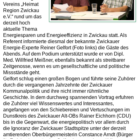
Vereins „Heimat
Region Zwickau
e.V.“ rund um das
derzeit hoch
aktuelle Thema
Energiesparen und Energieeffizienz in Zwickau statt. Als
Referent informierte diesmal der bekannte Zwickauer
Energie-Experte Reiner Gelfort (Foto links) die Gäste des
Abends. Auf dem Podium unterstützt wurde er von Dipl.
Med. Willfried Meißner, ebenfalls bekannt als streitbarer
Zeitgenosse, wenn es um gesellschaftliche und politische
Missstände geht.
Gelfort schlug einen großen Bogen und führte seine Zuhörer
durch die vergangenen Jahrzehnte der Zwickauer
Kommunalpolitik und ihre nicht immer rühmliche
Geschichte. In dem durchweg spannenden Vortrag erfuhren
die Zuhörer viel Wissenswertes und Interessantes,
angefangen von den Schiebereien und Vertuschungen im
Dunstkreis des Zwickauer Alt-OBs Rainer Eichhorn (CDU)
bis in die Gegenwart, die energiepolitisch vor allem durch
die Ignoranz der Zwickauer Stadtspitze unter der derzeit
amtierenden Oberbürgermeisterin Constance Arndt (Bürger