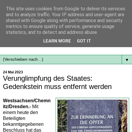
This site uses cookies from Google to deliver its services
and to analyze traffic. Your IP address and user-agent are
shared with Google along with performance and security
metrics to ensure quality of service, generate usage
statistics, and to detect and address abuse.
Mit frischen Themen aus der Region immer auf dem
LEARN MORE
GOT IT
Laufenden...
▼
24 Mai 2023
Verunglimpfung des Staates:
Gedenkstein muss entfernt werden
Westsachsen/Chemn
itz/Dresden.-
Mit
einem heute den
Beteiligten
bekanntgegebenen
Beschluss hat das