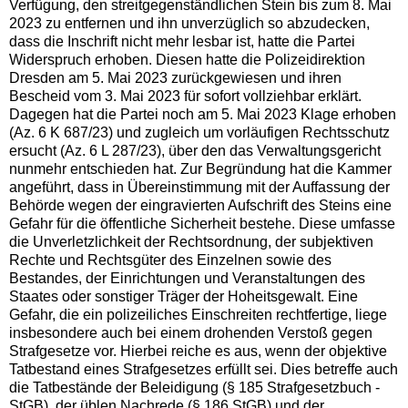
Verfügung, den streitgegenständlichen Stein bis zum 8. Mai
2023 zu entfernen und ihn unverzüglich so abzudecken,
dass die Inschrift nicht mehr lesbar ist, hatte die Partei
Widerspruch erhoben. Diesen hatte die Polizeidirektion
Dresden am 5. Mai 2023 zurückgewiesen und ihren
Bescheid vom 3. Mai 2023 für sofort vollziehbar erklärt.
Dagegen hat die Partei noch am 5. Mai 2023 Klage erhoben
(Az. 6 K 687/23) und zugleich um vorläufigen Rechtsschutz
ersucht (Az. 6 L 287/23), über den das Verwaltungsgericht
nunmehr entschieden hat. Zur Begründung hat die Kammer
angeführt, dass in Übereinstimmung mit der Auffassung der
Behörde wegen der eingravierten Aufschrift des Steins eine
Gefahr für die öffentliche Sicherheit bestehe. Diese umfasse
die Unverletzlichkeit der Rechtsordnung, der subjektiven
Rechte und Rechtsgüter des Einzelnen sowie des
Bestandes, der Einrichtungen und Veranstaltungen des
Staates oder sonstiger Träger der Hoheitsgewalt. Eine
Gefahr, die ein polizeiliches Einschreiten rechtfertige, liege
insbesondere auch bei einem drohenden Verstoß gegen
Strafgesetze vor. Hierbei reiche es aus, wenn der objektive
Tatbestand eines Strafgesetzes erfüllt sei. Dies betreffe auch
die Tatbestände der Beleidigung (§ 185 Strafgesetzbuch -
StGB), der üblen Nachrede (§ 186 StGB) und der