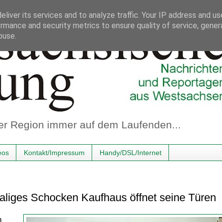
liver its services and to analyze traffic. Your IP address and u
rmance and security metrics to ensure quality of service, gene
buse.
er Region immer auf dem Laufenden...
eos
Kontakt/Impressum
Handy/DSL/Internet
liges Schocken Kaufhaus öffnet seine Türen
n