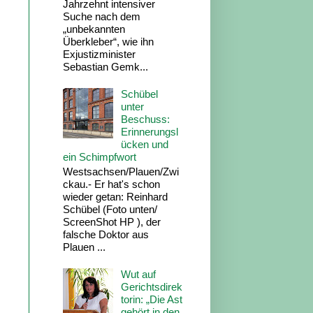
Jahrzehnt intensiver
Suche nach dem
„unbekannten
Überkleber“, wie ihn
Exjustizminister
Sebastian Gemk...
Schübel
unter
Beschuss:
Erinnerungsl
ücken und
ein Schimpfwort
Westsachsen/Plauen/Zwi
ckau.- Er hat's schon
wieder getan: Reinhard
Schübel (Foto unten/
ScreenShot HP ), der
falsche Doktor aus
Plauen ...
Wut auf
Gerichtsdirek
torin: „Die Ast
gehört in den