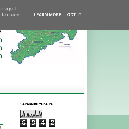
ser-agent
rate usage
LEARN MORE
GOT IT
Seitenaufrufe heute
6
9
4
2