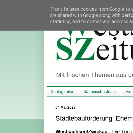
This site uses cookies from Google to de
are shared with Google along with perfo
statistics, and to detect and address a
Mit frischen Themen aus d
Schlagzeilen
Sächsische Justiz
Vid
04 Mai 2023
Städtebauförderung: Ehema
Westsachsen/Zwickau.-
Die Türe