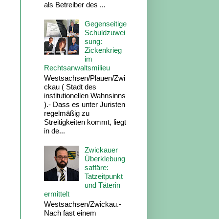
als Betreiber des ...
Gegenseitige
Schuldzuwei
sung:
Zickenkrieg
im
Rechtsanwaltsmilieu
Westsachsen/Plauen/Zwi
ckau ( Stadt des
institutionellen Wahnsinns
).- Dass es unter Juristen
regelmäßig zu
Streitigkeiten kommt, liegt
in de...
Zwickauer
Überklebung
saffäre:
Tatzeitpunkt
und Täterin
ermittelt
Westsachsen/Zwickau.-
Nach fast einem