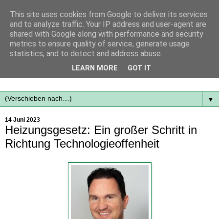
This site uses cookies from Google to deliver its services
and to analyze traffic. Your IP address and user-agent are
shared with Google along with performance and security
metrics to ensure quality of service, generate usage
statistics, and to detect and address abuse.
Mit frischen Themen aus der Region immer auf dem
LEARN MORE
GOT IT
Laufenden...
▼
14 Juni 2023
Heizungsgesetz: Ein großer Schritt in
Richtung Technologieoffenheit