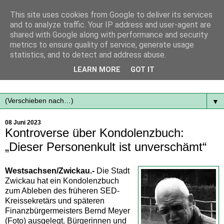
This site uses cookies from Google to deliver its services
and to analyze traffic. Your IP address and user-agent are
shared with Google along with performance and security
metrics to ensure quality of service, generate usage
statistics, and to detect and address abuse.
Mit frischen Themen aus der Region immer auf dem
LEARN MORE
GOT IT
Laufenden...
▼
08 Juni 2023
Kontroverse über Kondolenzbuch:
„Dieser Personenkult ist unverschämt“
Westsachsen/Zwickau.-
Die Stadt
Zwickau hat ein Kondolenzbuch
zum Ableben des früheren SED-
Kreissekretärs und späteren
Finanzbürgermeisters Bernd Meyer
(Foto) ausgelegt. Bürgerinnen und