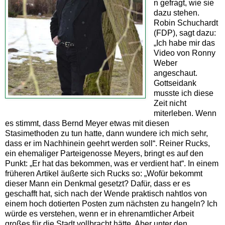
n gefragt, wie sie
dazu stehen.
Robin Schuchardt
(FDP), sagt dazu:
„Ich habe mir das
Video von Ronny
Weber
angeschaut.
Gottseidank
musste ich diese
Zeit nicht
miterleben. Wenn
es stimmt, dass Bernd Meyer etwas mit diesen
Stasimethoden zu tun hatte, dann wundere ich mich sehr,
dass er im Nachhinein geehrt werden soll“. Reiner Rucks,
ein ehemaliger Parteigenosse Meyers, bringt es auf den
Punkt: „Er hat das bekommen, was er verdient hat“. In einem
früheren Artikel äußerte sich Rucks so: „Wofür bekommt
dieser Mann ein Denkmal gesetzt? Dafür, dass er es
geschafft hat, sich nach der Wende praktisch nahtlos von
einem hoch dotierten Posten zum nächsten zu hangeln? Ich
würde es verstehen, wenn er in ehrenamtlicher Arbeit
großes für die Stadt vollbracht hätte. Aber unter den