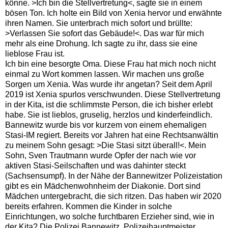
könne. >Ich bin die Stellvertretung<, sagte sie in einem
bösen Ton. Ich holte ein Bild von Xenia hervor und erwähnte
ihren Namen. Sie unterbrach mich sofort und brüllte:
>Verlassen Sie sofort das Gebäude!<. Das war für mich
mehr als eine Drohung. Ich sagte zu ihr, dass sie eine
lieblose Frau ist.
Ich bin eine besorgte Oma. Diese Frau hat mich noch nicht
einmal zu Wort kommen lassen. Wir machen uns große
Sorgen um Xenia. Was wurde ihr angetan? Seit dem April
2019 ist Xenia spurlos verschwunden. Diese Stellvertretung
in der Kita, ist die schlimmste Person, die ich bisher erlebt
habe. Sie ist lieblos, gruselig, herzlos und kinderfeindlich.
Bannewitz wurde bis vor kurzem von einem ehemaligen
Stasi-IM regiert. Bereits vor Jahren hat eine Rechtsanwältin
zu meinem Sohn gesagt: >Die Stasi sitzt überall!<. Mein
Sohn, Sven Trautmann wurde Opfer der nach wie vor
aktiven Stasi-Seilschaften und was dahinter steckt
(Sachsensumpf). In der Nähe der Bannewitzer Polizeistation
gibt es ein Mädchenwohnheim der Diakonie. Dort sind
Mädchen untergebracht, die sich ritzen. Das haben wir 2020
bereits erfahren. Kommen die Kinder in solche
Einrichtungen, wo solche furchtbaren Erzieher sind, wie in
der Kita? Die Polizei Bannewitz, Polizeihauptmeister