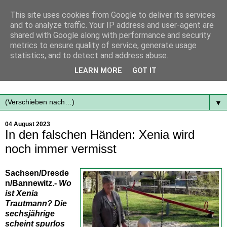
This site uses cookies from Google to deliver its services
and to analyze traffic. Your IP address and user-agent are
shared with Google along with performance and security
metrics to ensure quality of service, generate usage
statistics, and to detect and address abuse.
Mit frischen Themen aus der Region immer auf dem
LEARN MORE
GOT IT
Laufenden...
▼
04 August 2023
In den falschen Händen: Xenia wird
noch immer vermisst
Sachsen/Dresde
n/Bannewitz.-
Wo
ist Xenia
Trautmann? Die
sechsjährige
scheint spurlos