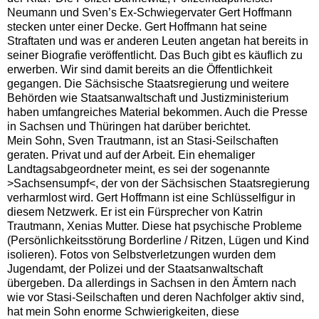
Neumann und Sven’s Ex-Schwiegervater Gert Hoffmann
stecken unter einer Decke. Gert Hoffmann hat seine
Straftaten und was er anderen Leuten angetan hat bereits in
seiner Biografie veröffentlicht. Das Buch gibt es käuflich zu
erwerben. Wir sind damit bereits an die Öffentlichkeit
gegangen. Die Sächsische Staatsregierung und weitere
Behörden wie Staatsanwaltschaft und Justizministerium
haben umfangreiches Material bekommen. Auch die Presse
in Sachsen und Thüringen hat darüber berichtet.
Mein Sohn, Sven Trautmann, ist an Stasi-Seilschaften
geraten. Privat und auf der Arbeit. Ein ehemaliger
Landtagsabgeordneter meint, es sei der sogenannte
>Sachsensumpf<, der von der Sächsischen Staatsregierung
verharmlost wird. Gert Hoffmann ist eine Schlüsselfigur in
diesem Netzwerk. Er ist ein Fürsprecher von Katrin
Trautmann, Xenias Mutter. Diese hat psychische Probleme
(Persönlichkeitsstörung Borderline / Ritzen, Lügen und Kind
isolieren). Fotos von Selbstverletzungen wurden dem
Jugendamt, der Polizei und der Staatsanwaltschaft
übergeben. Da allerdings in Sachsen in den Ämtern nach
wie vor Stasi-Seilschaften und deren Nachfolger aktiv sind,
hat mein Sohn enorme Schwierigkeiten, diese