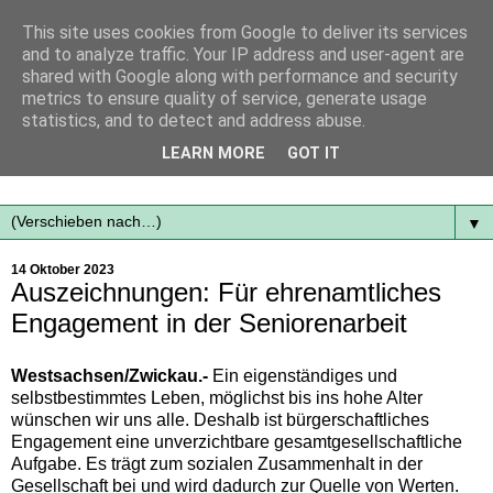
This site uses cookies from Google to deliver its services
and to analyze traffic. Your IP address and user-agent are
shared with Google along with performance and security
metrics to ensure quality of service, generate usage
statistics, and to detect and address abuse.
Mit frischen Themen aus der Region immer auf dem
LEARN MORE
GOT IT
Laufenden...
▼
14 Oktober 2023
Auszeichnungen: Für ehrenamtliches
Engagement in der Seniorenarbeit
Westsachsen/Zwickau.-
Ein eigenständiges und
selbstbestimmtes Leben, möglichst bis ins hohe Alter
wünschen wir uns alle. Deshalb ist bürgerschaftliches
Engagement eine unverzichtbare gesamtgesellschaftliche
Aufgabe. Es trägt zum sozialen Zusammenhalt in der
Gesellschaft bei und wird dadurch zur Quelle von Werten.