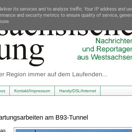
liver its services and to analyze traffic. Your IP address and u
rmance and security metrics to ensure quality of service, gene
buse.
er Region immer auf dem Laufenden...
eos
Kontakt/Impressum
Handy/DSL/Internet
artungsarbeiten am B93-Tunnel
ag,