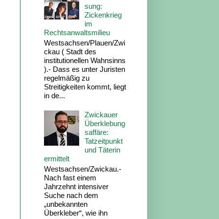
sung:
Zickenkrieg
im
Rechtsanwaltsmilieu
Westsachsen/Plauen/Zwi
ckau ( Stadt des
institutionellen Wahnsinns
).- Dass es unter Juristen
regelmäßig zu
Streitigkeiten kommt, liegt
in de...
Zwickauer
Überklebung
saffäre:
Tatzeitpunkt
und Täterin
ermittelt
Westsachsen/Zwickau.-
Nach fast einem
Jahrzehnt intensiver
Suche nach dem
„unbekannten
Überkleber“, wie ihn