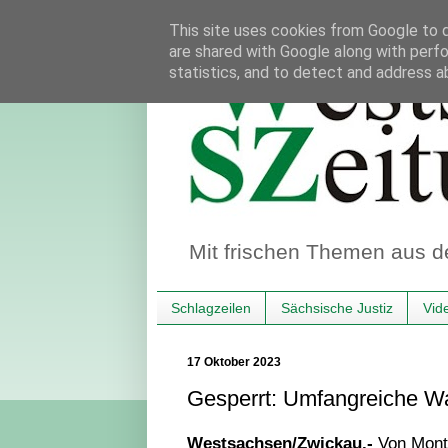
This site uses cookies from Google to de
are shared with Google along with perfo
statistics, and to detect and address a
Mit frischen Themen aus d
Schlagzeilen
Sächsische Justiz
Vid
17 Oktober 2023
Gesperrt: Umfangreiche W
Westsachsen/Zwickau.-
Von Mont