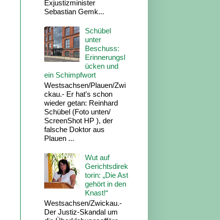
Exjustizminister
Sebastian Gemk...
Schübel
unter
Beschuss:
Erinnerungsl
ücken und
ein Schimpfwort
Westsachsen/Plauen/Zwi
ckau.- Er hat's schon
wieder getan: Reinhard
Schübel (Foto unten/
ScreenShot HP ), der
falsche Doktor aus
Plauen ...
Wut auf
Gerichtsdirek
torin: „Die Ast
gehört in den
Knast!“
Westsachsen/Zwickau.-
Der Justiz-Skandal um