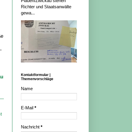
Plauen/Zwickau stehen
Richter und Staatsanwälte
gewa...
ße
-
Kontaktformular |
au
Themenvorschläge
Name
E-Mail
*
t
Nachricht
*